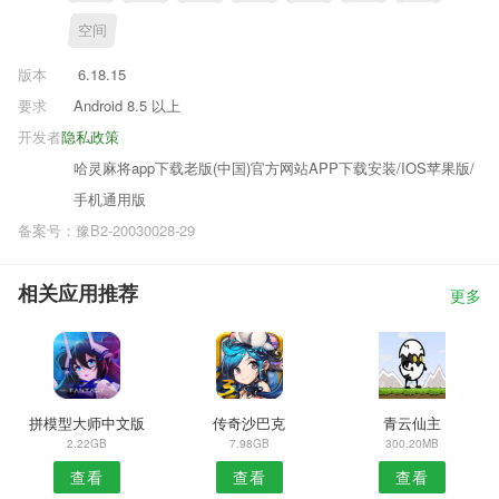
空间
版本
6.18.15
要求
Android 8.5 以上
开发者
隐私政策
哈灵麻将app下载老版(中国)官方网站APP下载安装/IOS苹果版/
手机通用版
备案号：豫B2-20030028-29
相关应用推荐
更多
拼模型大师中文版
传奇沙巴克
青云仙主
2.22GB
7.98GB
300.20MB
查看
查看
查看