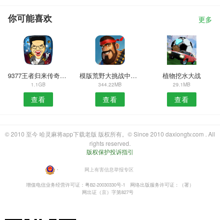
你可能喜欢
更多
9377王者归来传奇合击版
模版荒野大挑战中文版
植物挖水大战
1.1GB
344.22MB
29.1MB
查看
查看
查看
© 2010 至今 哈灵麻将app下载老版 版权所有。© Since 2010 daxiongtv.com . All
rights reserved.
版权保护投诉指引
・
网上有害信息举报专区
增值电信业务经营许可证：粤B2-20030330号-1
网络出版服务许可证：（署）
网出证（京）字第827号