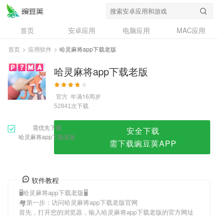
哈灵麻将app下载老版
首页
安卓应用
电脑应用
MAC应用
资讯
专题
设计奖
创意应用
首页
>
应用软件
>
哈灵麻将app下载老版
问答
哈灵麻将app下载老版
官方
年满16周岁
次下载
52841
需优先下载
安全下载
哈灵麻将app下载老版
需下载豌豆荚APP
软件教程
🖥哈灵麻将app下载老版🖥
🏘第一步：访问哈灵麻将app下载老版官网
首先，打开您的浏览器，输入哈灵麻将app下载老版的官方网址