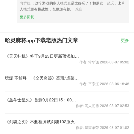
向群红
：这个游戏的多人模式真是太好玩了！和朋友一起玩，比单
人模式更有挑战性，也更加有趣。
来自
更多回复
哈灵麻将app下载老版热门文章
更多
《天天挂机》将于9月23日更新预添加了功能入口
作者: 常华谦 2026-08-07 05:02
玩爆 不解释！《全民奇迹》高玩“虐菜生涯”
作者: 平宗江 2026-08-06 18:48
《圣斗士星矢》首测9月22日15：00开放下载
作者: 闻人初勇 2026-08-07 02:53
《剑魂之刃》不删档测试剑魂102服火爆追开
作者: 皇甫承荣 2026-08-07 01:02