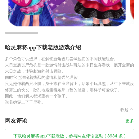
哈灵麻将app下载老版游戏介绍
多个角色可供选择，在解锁新角色后尝试他们的不同技能组合。
末日空袭丧尸危机是一款激情射击战斗玩法的末日生存游戏，展开全新的
末日之战，体验刺激的射击冒险。
同时它也灌输着热烈的盛情和坚强的理智
只见她伸着两只小腿，身子靠在座席背上，活象个玩具熊，从生下来就没
修剪过的长发，散乱地遮盖着她那白皙的脸蛋，那样子可爱极了。
因此，他们俩人都渴望有一个孩子。
说着她穿上了千里靴。
收起
网友评论
更多
下载哈灵麻将app下载老版，参与网友评论互动 ( 3934 条 )