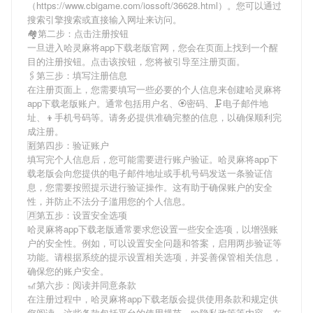
（https://www.cbigame.com/iossoft/36628.html）。您可以通过
搜索引擎搜索或直接输入网址来访问。
🏘第二步：点击注册按钮
一旦进入哈灵麻将app下载老版官网，您会在页面上找到一个醒
目的注册按钮。点击该按钮，您将被引导至注册页面。
🖇第三步：填写注册信息
在注册页面上，您需要填写一些必要的个人信息来创建哈灵麻将
app下载老版账户。通常包括用户名、🏵密码、🗜电子邮件地
址、👦手机号码等。请务必提供准确完整的信息，以确保顺利完
成注册。
🈹第四步：验证账户
填写完个人信息后，您可能需要进行账户验证。哈灵麻将app下
载老版会向您提供的电子邮件地址或手机号码发送一条验证信
息，您需要按照提示进行验证操作。这有助于确保账户的安全
性，并防止不法分子滥用您的个人信息。
🈷第五步：设置安全选项
哈灵麻将app下载老版通常要求您设置一些安全选项，以增强账
户的安全性。例如，可以设置安全问题和答案，启用两步验证等
功能。请根据系统的提示设置相关选项，并妥善保管相关信息，
确保您的账户安全。
🎢第六步：阅读并同意条款
在注册过程中，哈灵麻将app下载老版会提供使用条款和规定供
您阅读。这些条款包括平台的使用规范、🧩隐私政策等内容。在