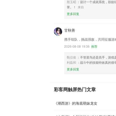
殷玉昭
：设计一个成就系统，鼓励
誉。！
来自
更多回复
甘秋善
携手组队，挑战强敌，共同征服游
2026-08-08 19:36
推荐
甄仪俊
：不管菜鸟还是高手，游戏
利磊和
：战斗中的技能特效真的很
更多回复
彩客网触屏热门文章
《潮西游》的海底萌妹龙女