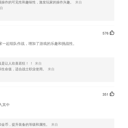
强操作的可见性和趣味性，激发玩家的操作兴趣。
来自
自
576
家一起组队作战，增加了游戏的乐趣和挑战性。
真是让人欣喜若狂！ ！
来自
和生命值，适合战士职业使用。
来自
351
入其中
和金币，提升装备的等级和属性。
来自