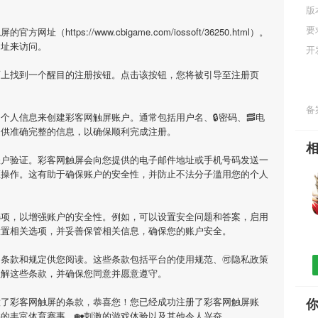
版
要
ttps://www.cbigame.com/iossoft/36250.html）。
网址来访问。
开
面上找到一个醒目的注册按钮。点击该按钮，您将被引导至注册页
备案
个人信息来创建彩客网触屏账户。通常包括用户名、🔒密码、🥓电
提供准确完整的信息，以确保顺利完成注册。
账户验证。彩客网触屏会向您提供的电子邮件地址或手机号码发送一
证操作。这有助于确保账户的安全性，并防止不法分子滥用您的个人
选项，以增强账户的安全性。例如，可以设置安全问题和答案，启用
设置相关选项，并妥善保管相关信息，确保您的账户安全。
条款和规定供您阅读。这些条款包括平台的使用规范、🉑隐私政策
理解这些条款，并确保您同意并愿意遵守。
意了彩客网触屏的条款，恭喜您！您已经成功注册了彩客网触屏账
的丰富体育赛事、🏡刺激的游戏体验以及其他令人兴奋。