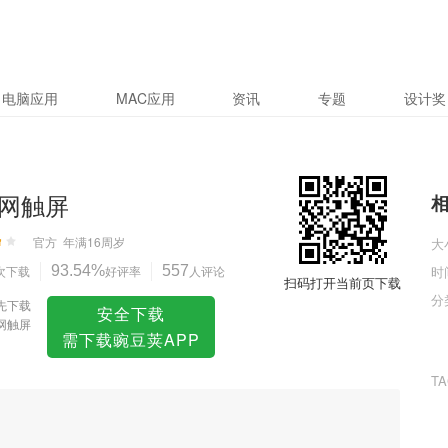
电脑应用
MAC应用
资讯
专题
设计奖
网触屏
官方
年满16周岁
大
次下载
93.54%
好评率
557
人评论
时
扫码打开当前页下载
分
先下载
安全下载
网触屏
需下载豌豆荚APP
T