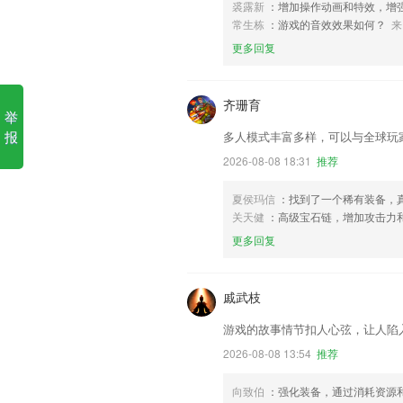
裘露新
：增加操作动画和特效，增
常生栋
：游戏的音效效果如何？
来
更多回复
齐珊育
举
报
多人模式丰富多样，可以与全球玩
2026-08-08 18:31
推荐
夏侯玛信
：找到了一个稀有装备，
关天健
：高级宝石链，增加攻击力
更多回复
戚武枝
游戏的故事情节扣人心弦，让人陷
2026-08-08 13:54
推荐
向致伯
：强化装备，通过消耗资源