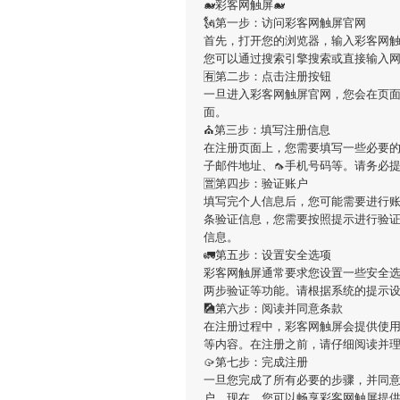
🐋彩客网触屏🐋
🗽第一步：访问彩客网触屏官网
首先，打开您的浏览器，输入彩客网触屏的官方网址（h
您可以通过搜索引擎搜索或直接输入
🈶第二步：点击注册按钮
一旦进入彩客网触屏官网，您会在页
面。
⛪第三步：填写注册信息
在注册页面上，您需要填写一些必要的
子邮件地址、🦟手机号码等。请务必
🈺第四步：验证账户
填写完个人信息后，您可能需要进行
条验证信息，您需要按照提示进行验
信息。
🚛第五步：设置安全选项
彩客网触屏通常要求您设置一些安全
两步验证等功能。请根据系统的提示
🎑第六步：阅读并同意条款
在注册过程中，彩客网触屏会提供使用
等内容。在注册之前，请仔细阅读并
🥠第七步：完成注册
一旦您完成了所有必要的步骤，并同
户。现在，您可以畅享彩客网触屏提供