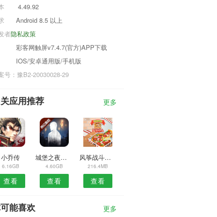
本
4.49.92
求
Android 8.5 以上
发者
隐私政策
彩客网触屏v7.4.7(官方)APP下载
IOS/安卓通用版/手机版
号：豫B2-20030028-29
相关应用推荐
更多
小乔传
城堡之夜反战行动
风筝战斗飞行3d
6.16GB
4.60GB
216.4MB
查看
查看
查看
你可能喜欢
更多