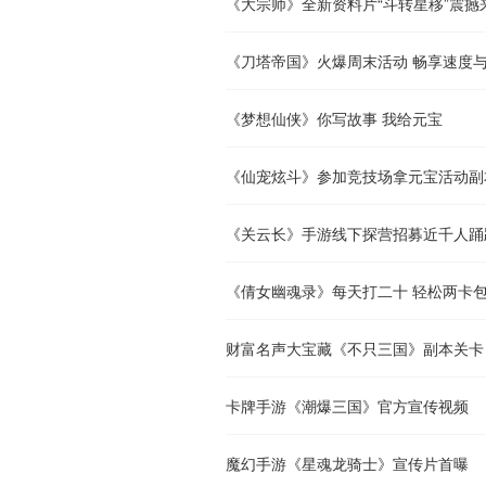
《大宗师》全新资料片“斗转星移”震撼
《刀塔帝国》火爆周末活动 畅享速度
《梦想仙侠》你写故事 我给元宝
《仙宠炫斗》参加竞技场拿元宝活动副
《关云长》手游线下探营招募近千人踊
《倩女幽魂录》每天打二十 轻松两卡
财富名声大宝藏《不只三国》副本关卡
卡牌手游《潮爆三国》官方宣传视频
魔幻手游《星魂龙骑士》宣传片首曝