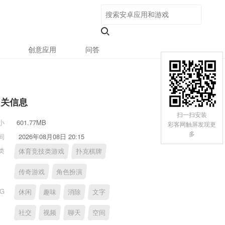
创意应用
问答
相关信息
扫一扫安装
小
601.77MB
彩客网触屏发现更
多
间
2026年08月08日 20:15
类
体育竞技类游戏
扑克棋牌
传奇游戏
角色扮演
AG
休闲
趣味
消除
文字
社交
视频
聊天
空间