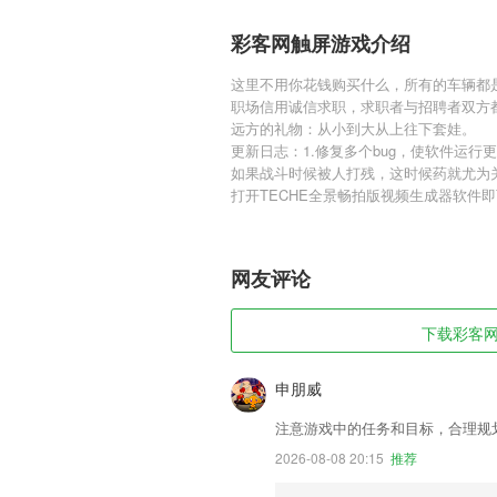
彩客网触屏游戏介绍
这里不用你花钱购买什么，所有的车辆都
职场信用诚信求职，求职者与招聘者双方
远方的礼物：从小到大从上往下套娃。
更新日志：1.修复多个bug，使软件运行
如果战斗时候被人打残，这时候药就尤为
打开TECHE全景畅拍版视频生成器软件
网友评论
下载彩客网触
申朋威
注意游戏中的任务和目标，合理规
2026-08-08 20:15
推荐