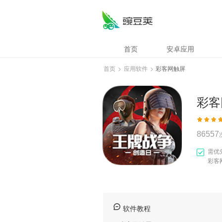
彩客网触屏
首页
安卓应用
首页
>
应用软件
>
彩客网触屏
彩客
86557
需优
彩客
软件教程