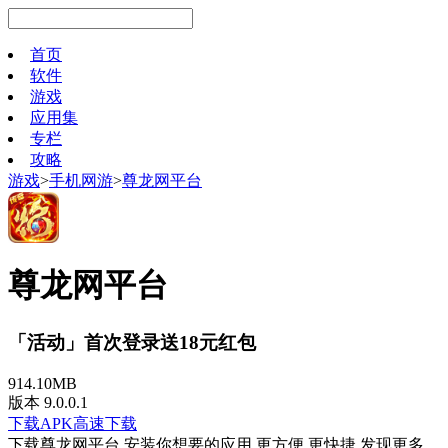
首页
软件
游戏
应用集
专栏
攻略
游戏
>
手机网游
>
尊龙网平台
尊龙网平台
「活动」首次登录送18元红包
914.10MB
版本 9.0.0.1
下载APK
高速下载
下载尊龙网平台 安装你想要的应用 更方便 更快捷 发现更多