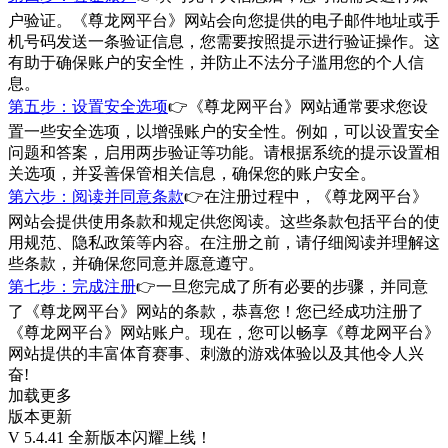
户验证。《尊龙网平台》网站会向您提供的电子邮件地址或手
机号码发送一条验证信息，您需要按照提示进行验证操作。这
有助于确保账户的安全性，并防止不法分子滥用您的个人信
息。
第五步：设置安全选项
👉《尊龙网平台》网站通常要求您设
置一些安全选项，以增强账户的安全性。例如，可以设置安全
问题和答案，启用两步验证等功能。请根据系统的提示设置相
关选项，并妥善保管相关信息，确保您的账户安全。
第六步：阅读并同意条款
👉在注册过程中，《尊龙网平台》
网站会提供使用条款和规定供您阅读。这些条款包括平台的使
用规范、隐私政策等内容。在注册之前，请仔细阅读并理解这
些条款，并确保您同意并愿意遵守。
第七步：完成注册
👉一旦您完成了所有必要的步骤，并同意
了《尊龙网平台》网站的条款，恭喜您！您已经成功注册了
《尊龙网平台》网站账户。现在，您可以畅享《尊龙网平台》
网站提供的丰富体育赛事、刺激的游戏体验以及其他令人兴
奋!
加载更多
版本更新
V 5.4.41 全新版本闪耀上线！