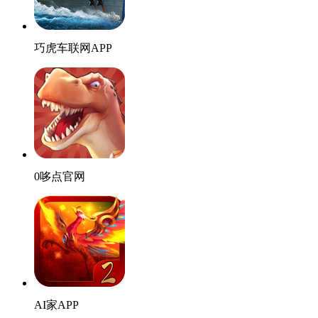
巧虎车联网APP
0哆点官网
AI家APP