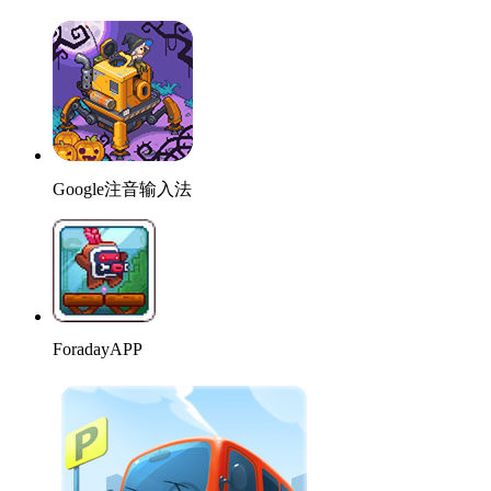
Google注音输入法
ForadayAPP