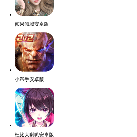
倾果倾城安卓版
小帮手安卓版
杜比大喇叭安卓版