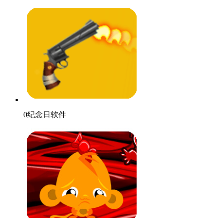
0纪念日软件