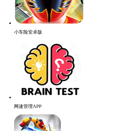
小车险安卓版
网速管理APP