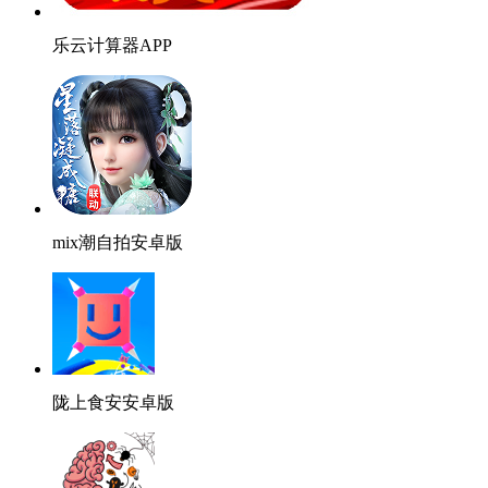
乐云计算器APP
mix潮自拍安卓版
陇上食安安卓版