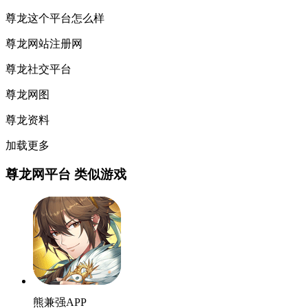
尊龙这个平台怎么样
尊龙网站注册网
尊龙社交平台
尊龙网图
尊龙资料
加载更多
尊龙网平台 类似游戏
熊兼强APP