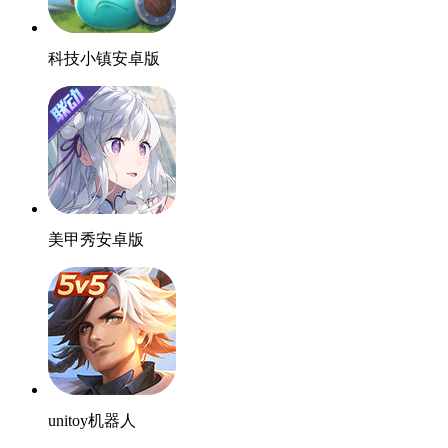
科技小镇安卓版
美甲秀安卓版
unitoy机器人