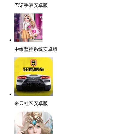
巴诺手表安卓版
中维监控系统安卓版
来云社区安卓版