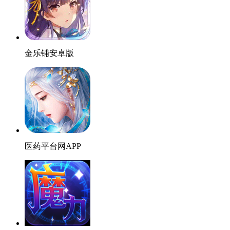
金乐铺安卓版
医药平台网APP