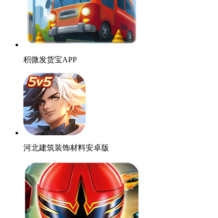
积微发货宝APP
河北建筑装饰材料安卓版