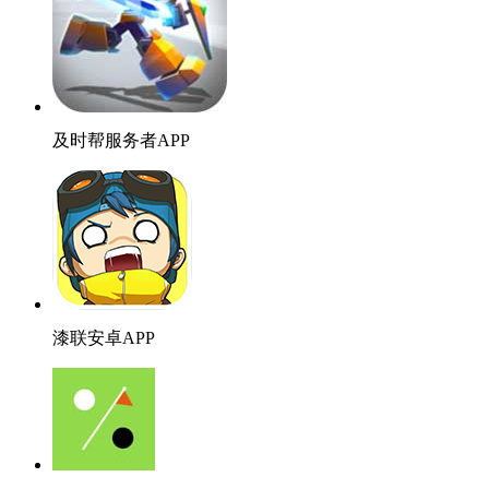
及时帮服务者APP
漆联安卓APP