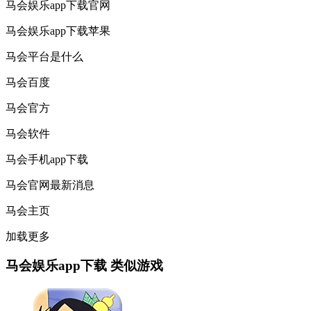
马会娱乐app下载官网
马会娱乐app下载苹果
马会平台是什么
马会百度
马会官方
马会软件
马会手机app下载
马会官网最新消息
马会主页
加载更多
马会娱乐app下载 类似游戏