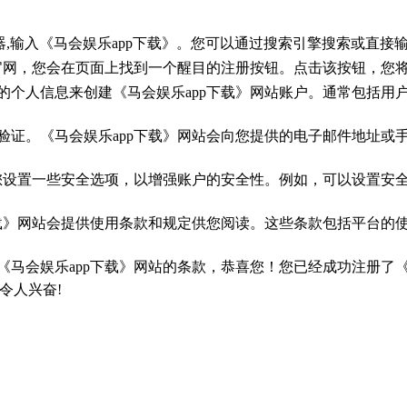
器,输入《马会娱乐app下载》。您可以通过搜索引擎搜索或直接
站官网，您会在页面上找到一个醒目的注册按钮。点击该按钮，您
的个人信息来创建《马会娱乐app下载》网站账户。通常包括
验证。《马会娱乐app下载》网站会向您提供的电子邮件地址
。
求您设置一些安全选项，以增强账户的安全性。例如，可以设置
下载》网站会提供使用条款和规定供您阅读。这些条款包括平台
《马会娱乐app下载》网站的条款，恭喜您！您已经成功注册了
令人兴奋!