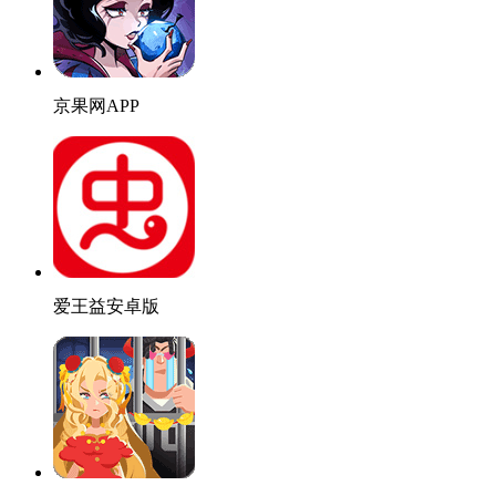
京果网APP
爱王益安卓版