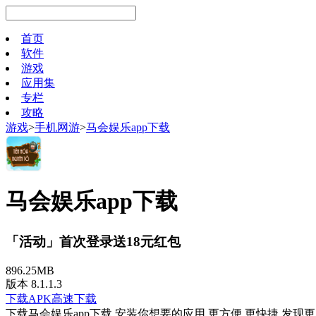
首页
软件
游戏
应用集
专栏
攻略
游戏
>
手机网游
>
马会娱乐app下载
马会娱乐app下载
「活动」首次登录送18元红包
896.25MB
版本 8.1.1.3
下载APK
高速下载
下载马会娱乐app下载 安装你想要的应用 更方便 更快捷 发现