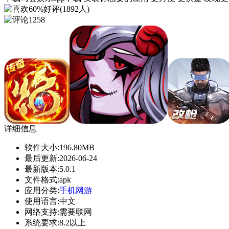
60%好评(1892人)
1258
详细信息
软件大小:
196.80MB
最后更新:
2026-06-24
最新版本:
5.0.1
文件格式:
apk
应用分类:
手机网游
使用语言:
中文
网络支持:
需要联网
系统要求:
8.2以上