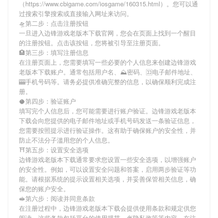
（https://www.cbigame.com/iosgame/160315.html）。您可以通
过搜索引擎搜索或直接输入网址来访问。
🛸第二步：点击注册按钮
一旦进入边锋游戏老版本下载官网，您会在页面上找到一个醒目
的注册按钮。点击该按钮，您将被引导至注册页面。
🏨第三步：填写注册信息
在注册页面上，您需要填写一些必要的个人信息来创建边锋游戏
老版本下载账户。通常包括用户名、⛰密码、🈁电子邮件地址、
🎰手机号码等。请务必提供准确完整的信息，以确保顺利完成注
册。
🥥第四步：验证账户
填写完个人信息后，您可能需要进行账户验证。边锋游戏老版本
下载会向您提供的电子邮件地址或手机号码发送一条验证信息，
您需要按照提示进行验证操作。这有助于确保账户的安全性，并
防止不法分子滥用您的个人信息。
⛩第五步：设置安全选项
边锋游戏老版本下载通常要求您设置一些安全选项，以增强账户
的安全性。例如，可以设置安全问题和答案，启用两步验证等功
能。请根据系统的提示设置相关选项，并妥善保管相关信息，确
保您的账户安全。
🥪第六步：阅读并同意条款
在注册过程中，边锋游戏老版本下载会提供使用条款和规定供您
阅读。这些条款包括平台的使用规范、🍨隐私政策等内容。在注