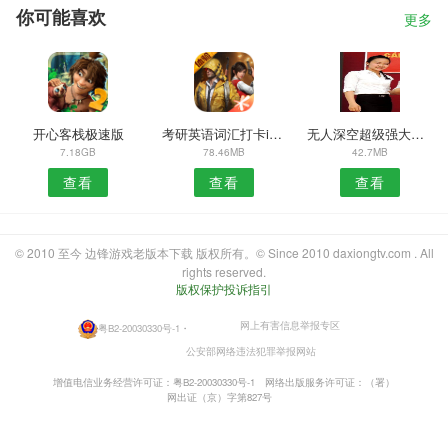
你可能喜欢
更多
开心客栈极速版
考研英语词汇打卡ios版
无人深空超级强大电力系统MOD
7.18GB
78.46MB
42.7MB
查看
查看
查看
© 2010 至今 边锋游戏老版本下载 版权所有。© Since 2010 daxiongtv.com . All
rights reserved.
版权保护投诉指引
网上有害信息举报专区
粤B2-20030330号-1
・
公安部网络违法犯罪举报网站
增值电信业务经营许可证：粤B2-20030330号-1
网络出版服务许可证：（署）
网出证（京）字第827号