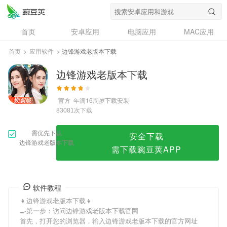
边锋游戏老版本下载
首页
安卓应用
电脑应用
MAC应用
资讯
专题
设计奖
创意应用
首页
>
应用软件
>
边锋游戏老版本下载
问答
边锋游戏老版本下载
官方
年满16周岁
下载安装
次下载
83081
需优先下载
安全下载
边锋游戏老版本下载
需下载豌豆荚APP
软件教程
👧边锋游戏老版本下载👧
🍳第一步：访问边锋游戏老版本下载官网
首先，打开您的浏览器，输入边锋游戏老版本下载的官方网址