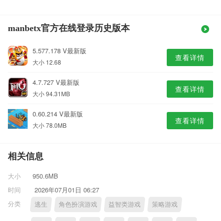
manbetx官方在线登录历史版本
5.577.178 V最新版
查看详情
大小 12.68
4.7.727 V最新版
查看详情
大小 94.31MB
0.60.214 V最新版
查看详情
大小 78.0MB
相关信息
大小
950.6MB
时间
2026年07月01日 06:27
分类
逃生
角色扮演游戏
益智类游戏
策略游戏