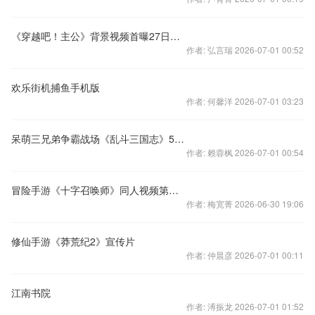
《穿越吧！主公》背景视频首曝27日内测
作者: 弘言瑞 2026-07-01 00:52
欢乐街机捕鱼手机版
作者: 何馨洋 2026-07-01 03:23
呆萌三兄弟争霸战场《乱斗三国志》5.21封测
作者: 赖蓉枫 2026-07-01 00:54
冒险手游《十字召唤师》同人视频第一期
作者: 梅宽菁 2026-06-30 19:06
修仙手游《莽荒纪2》宣传片
作者: 仲晨彦 2026-07-01 00:11
江南书院
作者: 溥振龙 2026-07-01 01:52