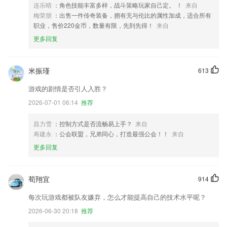
连乐晴
：角色技能丰富多样，战斗策略玩家自己定。 ！
来自
梅荣朋
：出售一件传奇装备，拥有无与伦比的属性加成，适合所有
职业，售价220金币，数量有限，先到先得！
来自
更多回复
米振瑾
613
游戏的剧情是否引人入胜？
2026-07-01 06:14
推荐
昌力雪
：控制方式是否流畅易上手？
来自
寿建永
：公会联盟，兄弟同心，打造最强公会！！
来自
更多回复
荀翔宜
914
每次玩游戏都被队友嫌弃，怎么才能提高自己的技术水平呢？
2026-06-30 20:18
推荐