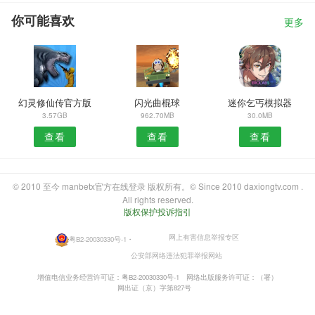
你可能喜欢
更多
幻灵修仙传官方版
闪光曲棍球
迷你乞丐模拟器
3.57GB
962.70MB
30.0MB
查看
查看
查看
© 2010 至今 manbetx官方在线登录 版权所有。© Since 2010 daxiongtv.com .
All rights reserved.
版权保护投诉指引
网上有害信息举报专区
粤B2-20030330号-1
・
公安部网络违法犯罪举报网站
增值电信业务经营许可证：粤B2-20030330号-1
网络出版服务许可证：（署）
网出证（京）字第827号