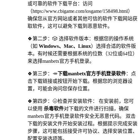
或可靠的软件下载平台：访问
（https://www.cbigame.com/iosgame/158498.html）
确保您从官方网站或者其他可信的软件下载网站获
取软件，这可以避免下载到恶意软件。
🍀第二步：🎲 选择软件版本：根据您的操作系统
（如
Windows、Mac、Linux
）选择合适的软件版
本。有时候还需要根据系统的位数（32位或64位）
来选择manbetx官方手机登录。
🍀第三步：🥕
下载manbetx官方手机登录软件
：点
击下载链接或按钮开始下载。根据您的浏览器设
置，可能会询问您保存位置。
🍀第四步：🌝检查并安装软件： 在安装前，您可
以使用
杀毒软件
对下载的文件进行扫描，确保
manbetx官方手机登录软件安全无恶意代码。 双击
下载的安装文件开始安装过程。根据提示完成安装
步骤，这可能包括接受许可协议、选择安装位置、
配置安装选项等。