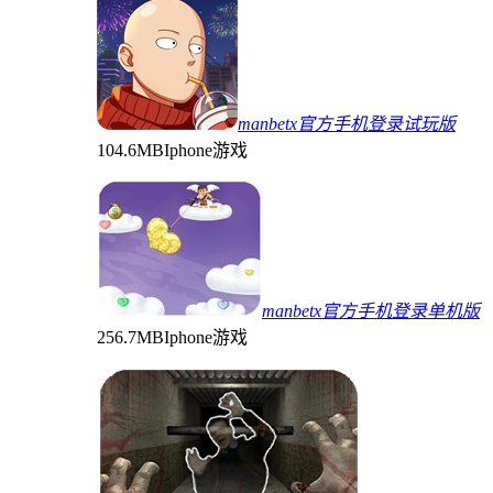
manbetx官方手机登录试玩版
104.6MB
Iphone游戏
manbetx官方手机登录单机版
256.7MB
Iphone游戏