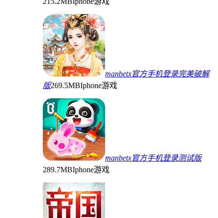
215.2MB
Iphone游戏
manbetx官方手机登录完美破解
版
269.5MB
Iphone游戏
manbetx官方手机登录测试版
289.7MB
Iphone游戏