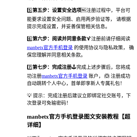
5️⃣
第五步：设置安全选项
🆖️注册过程中，平台可
能要求设置安全问题、启用两步验证等， 请根据
提示完成设置，并妥善保管相关信息。
6️⃣
第六步：阅读并同意条款
🍹注册前请仔细阅读
manbetx官方手机登录
的使用协议与隐私政策， 确
保您理解并同意相关条款。
7️⃣
第七步：完成注册
🕹完成上述步骤后，您将成
功注册
manbetx官方手机登录
账户， 🙆 注册成功
自动跳转个人中心，首单即享新人专属礼包！
💡 提示：完成注册后建议立即绑定社交账号，下
次登录可免输密码！
manbetx官方手机登录图文安装教程【超
详细】