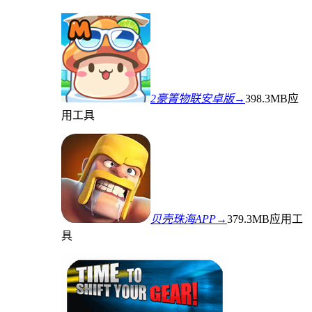
2豪箐物联安卓版→
398.3MB
应
用工具
贝壳珠海APP→
379.3MB
应用工
具