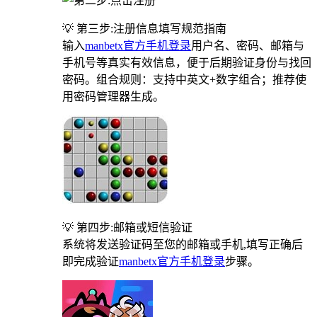
💡 第三步:注册信息填写规范指南
输入
manbetx官方手机登录
用户名、密码、邮箱与
手机号等真实有效信息，便于后期验证身份与找回
密码。组合规则：支持中英文+数字组合；推荐使
用密码管理器生成。
💡 第四步:邮箱或短信验证
系统将发送验证码至您的邮箱或手机,填写正确后
即完成验证
manbetx官方手机登录
步骤。