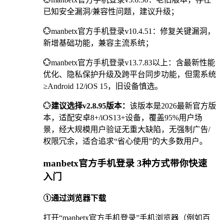
已知安全漏洞/兼容性问题，建议升级；
💮manbetx官方手机登录v10.4.51：修复关键漏洞，
新增基础功能，兼容主流系统；
💮manbetx官方手机登录v13.7.83以上：含最新性能
优化、隐私保护升级及跨平台同步功能，但需系统
≥Android 12/iOS 15，旧设备慎选。
💮
建议选择v2.8.95版本：
该版本是2026最新官方版
本，适配安卓8+/iOS13+设备，覆盖95%用户场
景，经大规模用户验证无重大缺陷，无强制广告/
权限冗余，适合追求“省心使用”的大多数用户。
manbetx官方手机登录 3种方式带你快速
入门
①通过浏览器下载
打开“manbetx官方手机登录”手机浏览器（例如百