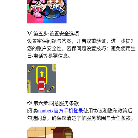
💡 第五步:设置安全选项
设置密保问题与答案，开启双重验证，进一步提升
您的账户安全性。密保问题设置技巧：避免使用生
日/电话等易猜信息。
💡 第六步:同意服务条款
阅读
manbetx官方手机登录
使用协议和隐私政策后
勾选同意，确保您清楚了解服务范围与责任条款。