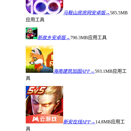
马鞍山房房网安卓版→
585.5MB
应用工具
新故乡安卓版→
790.3MB
应用工具
海南建筑加固APP→
593.1MB
应用工
具
新安在线APP→
14.8MB
应用工
具