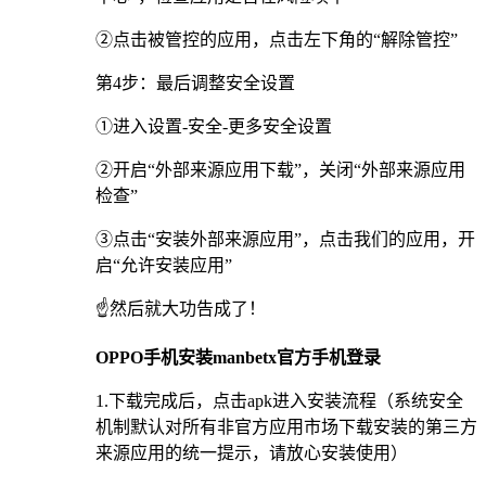
②点击被管控的应用，点击左下角的“解除管控”
第4步：最后调整安全设置
①进入设置-安全-更多安全设置
②开启“外部来源应用下载”，关闭“外部来源应用
检查”
③点击“安装外部来源应用”，点击我们的应用，开
启“允许安装应用”
☝️然后就大功告成了！
OPPO手机安装manbetx官方手机登录
1.下载完成后，点击apk进入安装流程（系统安全
机制默认对所有非官方应用市场下载安装的第三方
来源应用的统一提示，请放心安装使用）