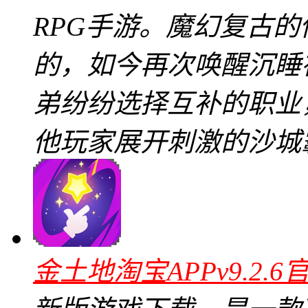
RPG手游。魔幻复古
的，如今再次唤醒沉睡
弟纷纷选择互补的职业
他玩家展开刺激的沙城
金土地淘宝APPv9.2.6