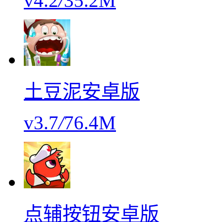
v4.2
/
35.2M
土豆泥安卓版
v3.7
/
76.4M
点辅按钮安卓版