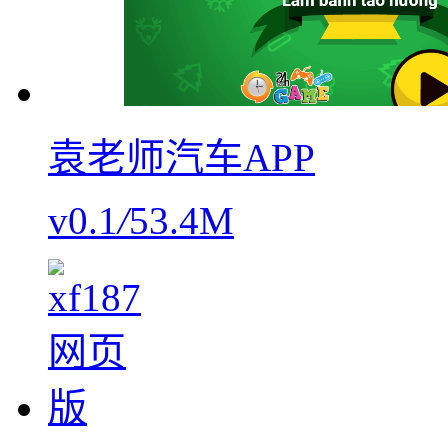
袁老师汽车APP
v0.1
/
53.4M