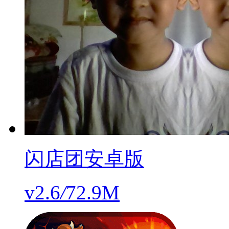
闪店团安卓版
v2.6
/
72.9M