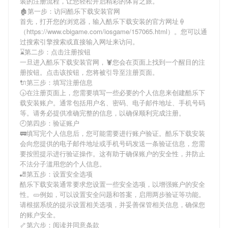
装
的注册流程，让您轻松开启精彩的体育之旅。
🏚第一步：访问酷乐下载安装官网
首先，打开您的浏览器，输入
酷乐下载安装
的官方网址🍦
（https://www.cbigame.com/iosgame/157065.html）。您可以通
过搜索引擎搜索或直接输入网址来访问。
⌛️第二步：点击注册按钮
一旦进入
酷乐下载安装
官网，🦞您会在页面上找到一个醒目的注
册按钮。点击该按钮，您将被引导至注册页面。
🔌第三步：填写注册信息
🕟在注册页面上，您需要填写一些必要的个人信息来创建
酷乐下
载安装
账户。通常包括用户名、密码、电子邮件地址、手机号码
等。请务必提供准确完整的信息，以确保顺利完成注册。
🕘第四步：验证账户
🚃填写完个人信息后，您可能需要进行账户验证。
酷乐下载安装
会向您提供的电子邮件地址或手机号码发送一条验证信息，您需
要按照提示进行验证操作。这有助于确保账户的安全性，并防止
不法分子滥用您的个人信息。
🎳第五步：设置安全选项
酷乐下载安装
通常要求您设置一些安全选项，以增强账户的安全
性。🥒例如，可以设置安全问题和答案，启用两步验证等功能。
请根据系统的提示设置相关选项，并妥善保管相关信息，确保您
的账户安全。
🦴第六步：阅读并同意条款