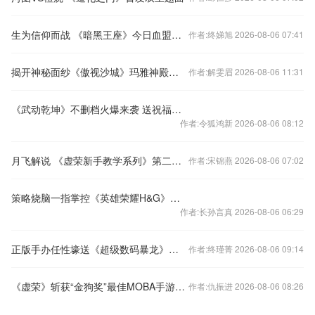
生为信仰而战 《暗黑王座》今日血盟系统上线
作者:终娣旭 2026-08-06 07:41
揭开神秘面纱《傲视沙城》玛雅神殿大曝光
作者:解雯眉 2026-08-06 11:31
《武动乾坤》不删档火爆来袭 送祝福签到赢好礼！
作者:令狐鸿新 2026-08-06 08:12
月飞解说 《虚荣新手教学系列》第二十二期 - 冰法莱姆
作者:宋锦燕 2026-08-06 07:02
策略烧脑一指掌控《英雄荣耀H&G》带你领略另类的卡牌手游
作者:长孙言真 2026-08-06 06:29
正版手办任性壕送《超级数码暴龙》今日多渠道首发
作者:终瑾菁 2026-08-06 09:14
《虚荣》斩获“金狗奖”最佳MOBA手游大奖
作者:仇振进 2026-08-06 08:26