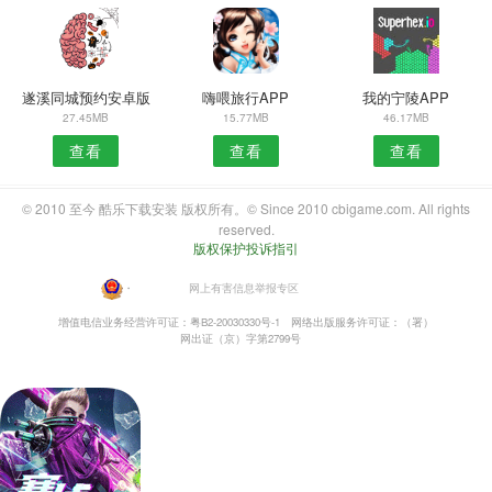
遂溪同城预约安卓版
嗨喂旅行APP
我的宁陵APP
27.45MB
15.77MB
46.17MB
查看
查看
查看
© 2010 至今 酷乐下载安装 版权所有。© Since 2010 cbigame.com. All rights
reserved.
版权保护投诉指引
・
网上有害信息举报专区
增值电信业务经营许可证：粤B2-20030330号-1
网络出版服务许可证：（署）
网出证（京）字第2799号