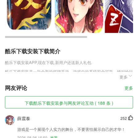
酷乐下载安装下载简介
酷乐下载安装
APP,现在下载,新用户还送新人礼包.
酷乐下载安装是一款全新的棋牌手游，游戏中的系统安全可靠，绝对给玩
更多
家们最舒适的绿色环境，还有很多不同的趣味玩法和挑战，棋牌大咖qpd
k只要你邀请你的好友就能够获得丰厚的奖励，每次都会给你不一样的趣
网友评论
更多
味体验，享受棋牌给你带来的乐趣。
酷乐下载安装软件特色
下载酷乐下载安装参与网友评论互动 ( 188 条 )
1,完整记录所有客户资料及联系情况,永不丢失,快速查询,客户状态及跟进
情况一目了然
薛震泰
252
2,为已经拿到驾照的本本族提供量身定制的陪练服务。
游戏是一个展现个人实力的舞台，不要害怕展示自己的才华！
3,【功能模块】选择需要的检测功能进行使用
2026-08-06 15:50
推荐