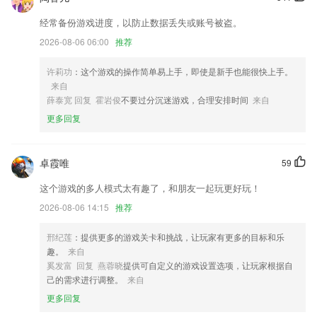
预订时选座：提前锁定，座位机票同时下单
经常备份游戏进度，以防止数据丢失或账号被盗。
新增我的订单中物资订单和餐饮订单
2026-08-06 06:00
推荐
优化拍照细节
支持删除通道下IPC
许莉功
：这个游戏的操作简单易上手，即使是新手也能很快上手。
来自
增加书城偏好设置，根据偏好定位书城首页
薛泰宽 回复 霍岩俊
不要过分沉迷游戏，合理安排时间
来自
联系我们
更多回复
以上就是酷乐下载安装的介绍，如果您喜欢这款软件，您可以到应用商店
进行打分评论，说出您的使用经历，以帮助我们更好的对产品进行优化修
改。
卓霞唯
59
这个游戏的多人模式太有趣了，和朋友一起玩更好玩！
2026-08-06 14:15
推荐
邢纪莲
：提供更多的游戏关卡和挑战，让玩家有更多的目标和乐
趣。
来自
奚发富 回复 燕蓉晓
提供可自定义的游戏设置选项，让玩家根据自
己的需求进行调整。
来自
更多回复