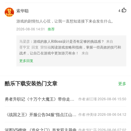
索华聪
4
游戏的剧情扣人心弦，让我一直想知道接下来会发生什么。
2026-08-06 14:01
推荐
马梁彦
：游戏的敌人和Boss设计是否有足够的挑战感？
来自
胥亨宜 回复 荣恒福
阅读游戏攻略和指南，掌握一些高效的技巧和
战术，让自己在游戏中更加游刃有余！
来自
更多回复
酷乐下载安装热门文章
更多
勇者升职记《十万个大魔王》带你走上人生巅峰
作者:郝江瑾 2026-08-06 15:50
《战国之王》开服公告34服“指点江山”1月28日劲爆开启
作者:仲美绿 2026-08-06 04:12
河图VS檀烧 《造化之门》首发双主题曲
作者:邹仁莎 2026-08-06 07:02