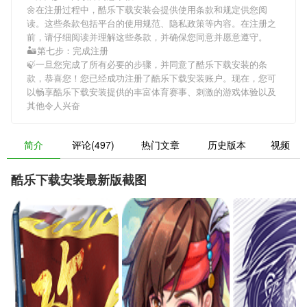
🌼在注册过程中，
酷乐下载安装
会提供使用条款和规定供您阅
读。这些条款包括平台的使用规范、隐私政策等内容。在注册之
前，请仔细阅读并理解这些条款，并确保您同意并愿意遵守。
🏜第七步：完成注册
🍃一旦您完成了所有必要的步骤，并同意了
酷乐下载安装
的条
款，恭喜您！您已经成功注册了酷乐下载安装账户。现在，您可
以畅享
酷乐下载安装
提供的丰富体育赛事、刺激的游戏体验以及
其他令人兴奋
简介
评论(497)
热门文章
历史版本
视频
酷乐下载安装最新版截图