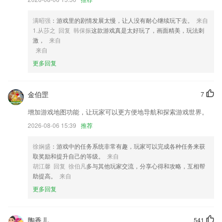
4,采用高效的匹配策略，为乘客提供经济快速的出行服务。
满昭强
：游戏里的剧情发展太慢，让人没有耐心继续玩下去。
来自
5,可设置水印文字字体和颜色，图片的透明度和样式。
1.从莎之 回复 韩保振
这款游戏真是太好玩了，画面精美，玩法刺
6,百万达人，分享潮流新动向
激，
来自
来自
酷乐下载安装软件优势
更多回复
1.米络星课堂互动直播系统，采用实时音视频技术为学校与教育机构提供
优质的课堂体验。
金伯罡
7
2.每个主题文本有相应的新学字词堆集、例句示范，进步识字量，加强阅
览和表达基础。
增加游戏地图功能，让玩家可以更方便地导航和探索游戏世界。
3.个人成长教学，让你的成长更高效、更迅速，从内到外进行蜕变。
2026-08-06 15:39
推荐
4.汇集了海量的历史真题，模拟考题，内容丰富，讲解详细
徐娴盛
：游戏中的任务系统非常有趣，玩家可以完成各种任务来获
5.最好的学习模式推荐，不同课程可以满足你需求；
取奖励和提升自己的等级。
来自
胡江馨 回复 徐伯凡
多与其他玩家交流，分享心得和攻略，互相帮
6.现在可以选择购买不同的替代调音套件（包括降D、开放式、自定义调
助提高。
来自
音、尤克里里琴调音等）
更多回复
酷乐下载安装更新了什么?
优化了发送账单等功能
陶香儿
541