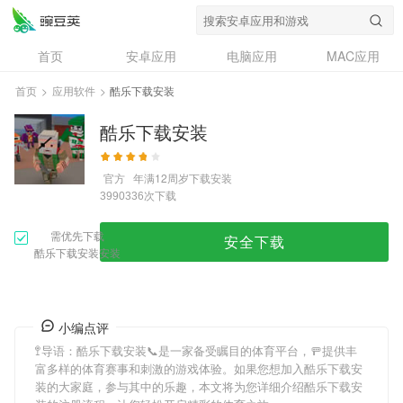
首页
安卓应用
电脑应用
MAC应用
资讯
专题
设计奖
创意应用
首页
>
应用软件
>
酷乐下载安装
问答
酷乐下载安装
官方
年满12周岁
下载安装
次下载
3990336
需优先下载
安全下载
酷乐下载安装安装
小编点评
🚏导语：
酷乐下载安装
📞是一家备受瞩目的体育平台，🚥提供丰
富多样的体育赛事和刺激的游戏体验。如果您想加入
酷乐下载安
装
的大家庭，参与其中的乐趣，本文将为您详细介绍
酷乐下载安