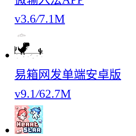
v3.6
/
7.1M
易箱网发单端安卓版
v9.1
/
62.7M