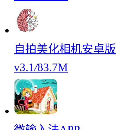
自拍美化相机安卓版
v3.1
/
83.7M
微输入法APP