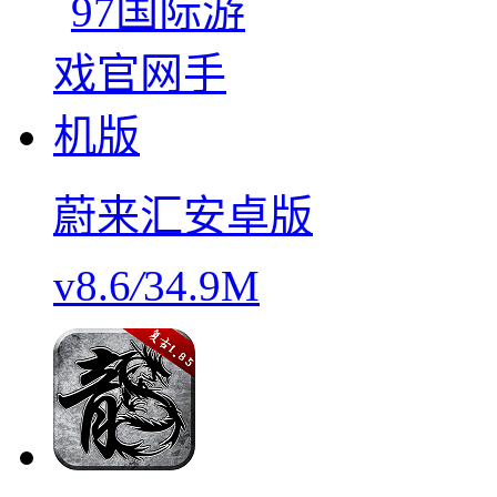
蔚来汇安卓版
v8.6
/
34.9M