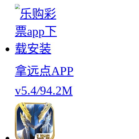
拿远点APP
v5.4
/
94.2M