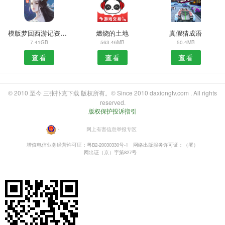
模版梦回西游记资源版
燃烧的土地
真假猜成语
7.41GB
563.46MB
50.4MB
查看
查看
查看
© 2010 至今 三张扑克下载 版权所有。© Since 2010 daxiongtv.com . All rights
reserved.
版权保护投诉指引
・
网上有害信息举报专区
增值电信业务经营许可证：粤B2-20030330号-1
网络出版服务许可证：（署）
网出证（京）字第827号