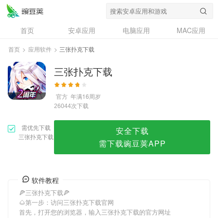
三张扑克下载
首页
安卓应用
电脑应用
MAC应用
资讯
专题
设计奖
创意应用
首页
>
应用软件
>
三张扑克下载
问答
三张扑克下载
官方
年满16周岁
次下载
26044
需优先下载
安全下载
三张扑克下载
需下载豌豆荚APP
软件教程
🍕三张扑克下载🍕
🌰第一步：访问三张扑克下载官网
首先，打开您的浏览器，输入三张扑克下载的官方网址