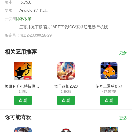
版本
5.75.6
要求
Android 8.1 以上
开发者
隐私政策
三张扑克下载(官方)APP下载IOS/安卓通用版/手机版
备案号：豫B2-20030028-29
相关应用推荐
更多
极限直升机特技模拟器
猴子很忙2020
传奇三通单职业
6.3GB
6.89GB
437.57MB
查看
查看
查看
你可能喜欢
更多