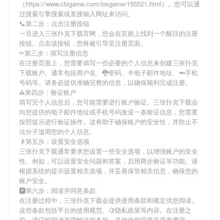
（https://www.cbigame.com/iosgame/155521.html）。您可以通
过搜索引擎搜索或直接输入网址来访问。
📞第二步：点击注册按钮
一旦进入三张扑克下载官网，您会在页面上找到一个醒目的注册
按钮。点击该按钮，您将被引导至注册页面。
✂第三步：填写注册信息
在注册页面上，您需要填写一些必要的个人信息来创建三张扑克
下载账户。通常包括用户名、🐉密码、🥂电子邮件地址、🦈手机
号码等。请务必提供准确完整的信息，以确保顺利完成注册。
⛪️第四步：验证账户
填写完个人信息后，您可能需要进行账户验证。三张扑克下载会
向您提供的电子邮件地址或手机号码发送一条验证信息，您需要
按照提示进行验证操作。这有助于确保账户的安全性，并防止不
法分子滥用您的个人信息。
👴第五步：设置安全选项
三张扑克下载通常要求您设置一些安全选项，以增强账户的安全
性。例如，可以设置安全问题和答案，启用两步验证等功能。请
根据系统的提示设置相关选项，并妥善保管相关信息，确保您的
账户安全。
🅿第六步：阅读并同意条款
在注册过程中，三张扑克下载会提供使用条款和规定供您阅读。
这些条款包括平台的使用规范、🍋隐私政策等内容。在注册之
前，请仔细阅读并理解这些条款，并确保您同意并愿意遵守。