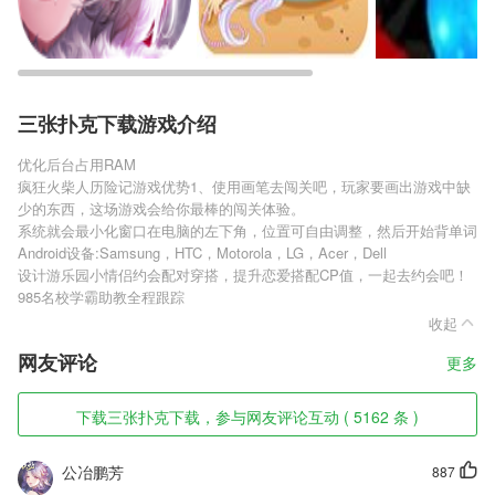
三张扑克下载游戏介绍
优化后台占用RAM
疯狂火柴人历险记游戏优势1、使用画笔去闯关吧，玩家要画出游戏中缺
少的东西，这场游戏会给你最棒的闯关体验。
系统就会最小化窗口在电脑的左下角，位置可自由调整，然后开始背单词
Android设备:Samsung，HTC，Motorola，LG，Acer，Dell
设计游乐园小情侣约会配对穿搭，提升恋爱搭配CP值，一起去约会吧！
985名校学霸助教全程跟踪
收起
网友评论
更多
下载三张扑克下载，参与网友评论互动 ( 5162 条 )
公冶鹏芳
887