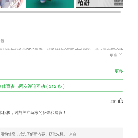
包.
题材的梦幻修仙RPG手游，精致绝妙的国风仙侠背景，带来最华丽的动
更多
享受战斗乐趣，弑神斩仙满V版最新版v2.0.2多个职业自由选择，技
竞技场上尽展个人实力成为巅峰王者，快来趣趣手游网下载试试吧。
更多
前2周放号不怕缺号。
体育参与网友评论互动 ( 312 条 )
261
是这么任性；
常积极，时刻关注玩家的反馈和建议！
进行智能识别,删除类似重复照片,以及大量软件自带的图标包等图片
课，随时都可以互动学习；
和活动信息，抢先了解新内容，获取先机。
来自