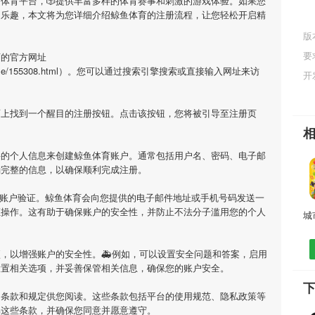
的体育平台，🎲提供丰富多样的体育赛事和刺激的游戏体验。如果您
的乐趣，本文将为您详细介绍
鲸鱼体育
的注册流程，让您轻松开启精
版
要
育
的官方网址
m/iosgame/155308.html）。您可以通过搜索引擎搜索或直接输入网址来访
开
面上找到一个醒目的注册按钮。点击该按钮，您将被引导至注册页
要的个人信息来创建
鲸鱼体育
账户。通常包括用户名、密码、电子邮
确完整的信息，以确保顺利完成注册。
行账户验证。
鲸鱼体育
会向您提供的电子邮件地址或手机号码发送一
证操作。这有助于确保账户的安全性，并防止不法分子滥用您的个人
，以增强账户的安全性。🚑例如，可以设置安全问题和答案，启用
设置相关选项，并妥善保管相关信息，确保您的账户安全。
用条款和规定供您阅读。这些条款包括平台的使用规范、隐私政策等
解这些条款，并确保您同意并愿意遵守。