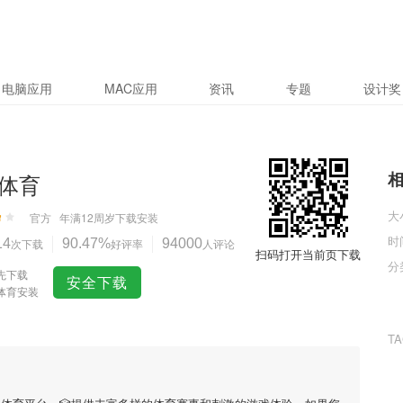
电脑应用
MAC应用
资讯
专题
设计奖
体育
大
官方
年满12周岁
下载安装
时
14
次下载
90.47%
好评率
94000
人评论
扫码打开当前页下载
分
先下载
安全下载
体育安装
T