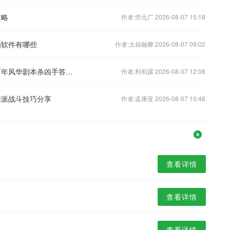
攻略
作者:劳元广 2026-08-07 15:18
画软件有哪些
作者:太叔融卿 2026-08-07 09:02
百变大侦探百年风华剧本杀凶手是谁 百年风华剧本杀凶手答案分析
作者:利初露 2026-08-07 12:08
门派战斗技巧分享
作者:孟康亚 2026-08-07 10:48
查看详情
查看详情
查看详情