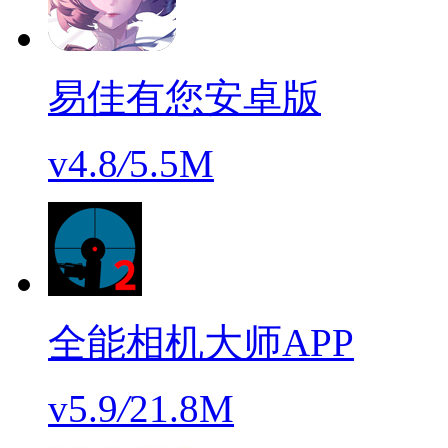
易佳有您安卓版
v4.8
/
5.5M
全能相机大师APP
v5.9
/
21.8M