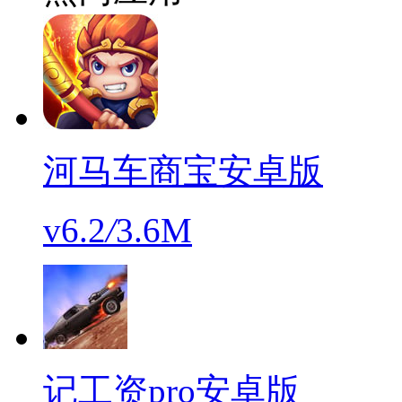
河马车商宝安卓版
v6.2
/
3.6M
记工资pro安卓版