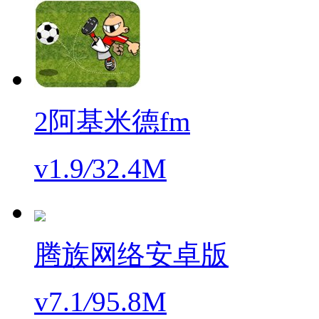
2阿基米德fm
v1.9
/
32.4M
腾族网络安卓版
v7.1
/
95.8M