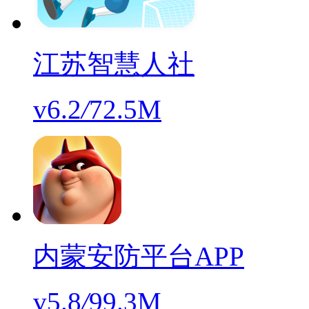
江苏智慧人社
v6.2
/
72.5M
内蒙安防平台APP
v5.8
/
99.3M