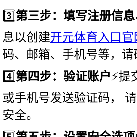
3️⃣
第三步：填写注册信息
息以创建
开元体育入口官
码、邮箱、手机号等，请
4️⃣
第四步：验证账户
⚡️
或手机号发送验证码， 
安全。
5️⃣
第五步：设置安全选项