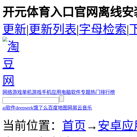
开元体育入口官网离线安装
更新
|
更新列表
|
字母检索
|
网络游戏
单机游戏
手机应用
电脑软件
专题
热门排行榜
ai软件
deepseek
饿了么
百度地图
网易云音乐
当前位置：
首页
→
安卓应