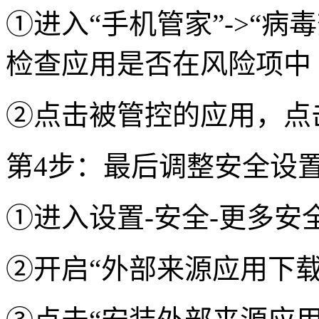
①进入“手机管家”->“病毒
检查应用是否在风险项中
②点击被管控的应用，点
第4步：最后调整安全设
①进入设置-安全-更多安
②开启“外部来源应用下载