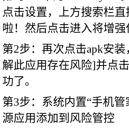
点击设置，上方搜索栏直
啦！然后点击进入将增强
第2步：再次点击apk安装
解此应用存在风险]并点击
功了。
第3步：系统内置“手机管
源应用添加到风险管控