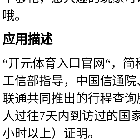
哦。
应用描述
“开元体育入口官网“，简
工信部指导，中国信通院
联通共同推出的行程查询
人过往7天内到访过的国
小时以上）证明。