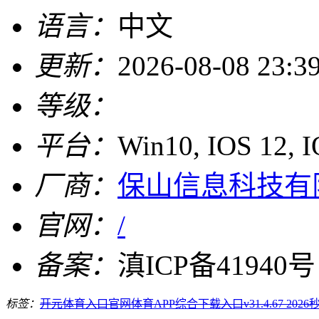
语言：
中文
更新：
2026-08-08 23:3
等级：
平台：
Win10, IOS 12, 
厂商：
保山信息科技有
官网：
/
备案：
滇ICP备41940号
标签：
开元体育入口官网
体育APP综合下载入口v31.4.67 2026