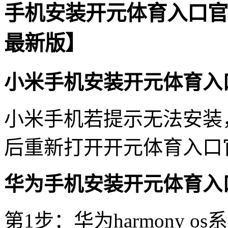
手机安装开元体育入口官
最新版】
小米手机安装开元体育入
小米手机若提示无法安装
后重新打开开元体育入口
华为手机安装开元体育入
第1步：华为harmony 