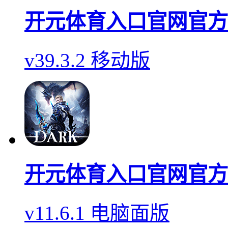
开元体育入口官网官方
v39.3.2 移动版
开元体育入口官网官方
v11.6.1 电脑面版