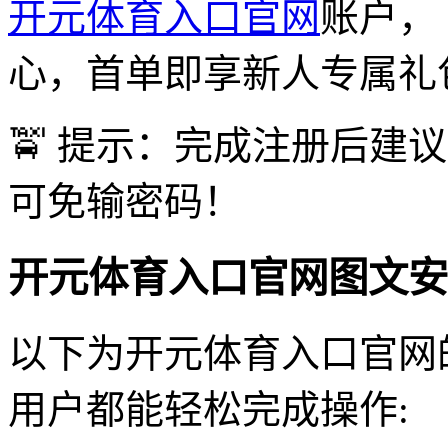
开元体育入口官网
账户，
心，首单即享新人专属礼
🚖 提示：完成注册后建
可免输密码！
开元体育入口官网图文安
以下为开元体育入口官网
用户都能轻松完成操作: