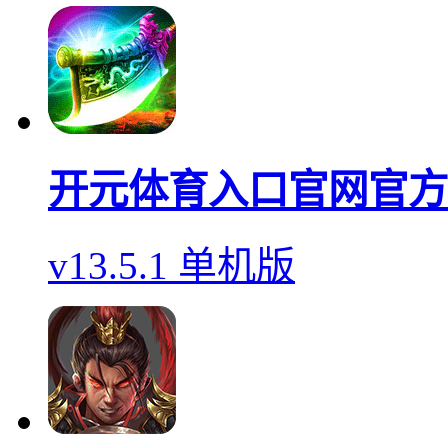
开元体育入口官网官方
v13.5.1 单机版