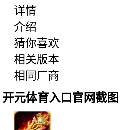
详情
介绍
猜你喜欢
相关版本
相同厂商
开元体育入口官网截图