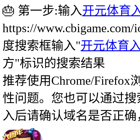
🎂 第一步:输入
开元体育
https://www.cbigame.co
度搜索框输入"
开元体育
方"标识的搜索结果
推荐使用Chrome/Fire
性问题。您也可以通过搜
入后请确认域名是否正确