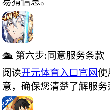
易猜信息。
🛳 第六步:同意服务条款
阅读
开元体育入口官网
使
意，确保您清楚了解服务