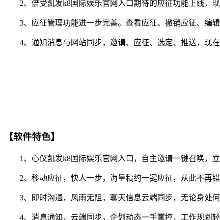
2、倍受凯发k8国际娱乐官网入口期待的应征功能上线，现
3、应征管理功能进一步完善。查看应征、撤销应征、编辑
4、通知消息与网站同步，邀请、应征、选定、推送，现在你
【软件特色】
1、心仪凯发k8国际娱乐官网入口，自主邀请一键召唤，立
2、移动应征，快人一步，海量稿约一键应征，从此不再错
3、即时沟通，风雨无阻，聊天信息云端同步，无论身处何
4、消息通知，云端同步，企划动态一手掌控，工作规划轻