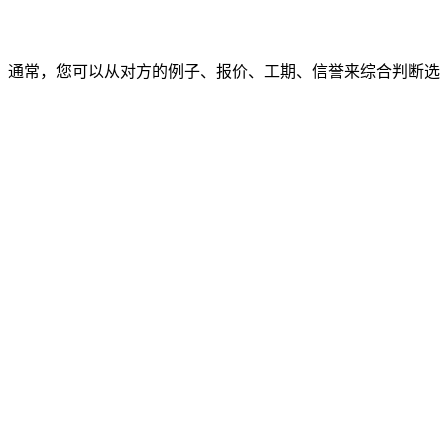
通常，您可以从对方的例子、报价、工期、信誉来综合判断选