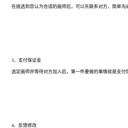
在挑选到您认为合适的画师后，可以先联系对方，简单沟通
3、支付保证金
选定画师并等待对方加入后，第一件要做的事情就是支付保
4、反馈修改