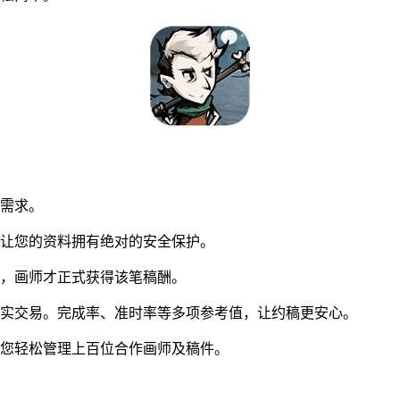
同需求。
让您的资料拥有绝对的安全保护。
，画师才正式获得该笔稿酬。
实交易。完成率、准时率等多项参考值，让约稿更安心。
您轻松管理上百位合作画师及稿件。