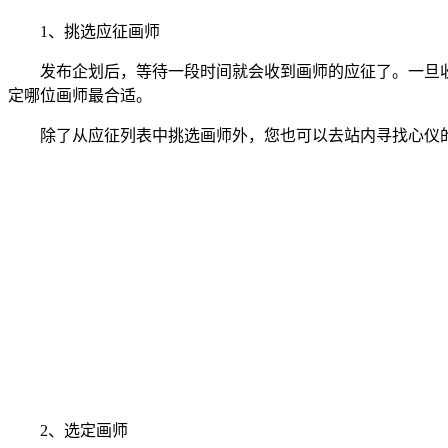
1、挑选应征画师
发布企划后，等待一段时间就会收到画师的应征了。一旦收
定哪位画师最合适。
除了从应征列表中挑选画师外，您也可以去站内寻找心仪的
2、选定画师