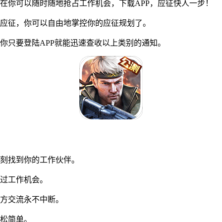
在你可以随时随地抢占工作机会，下载APP，应征快人一步！
应征，你可以自由地掌控你的应征规划了。
只要登陆APP就能迅速查收以上类别的通知。
刻找到你的工作伙伴。
过工作机会。
方交流永不中断。
松简单。