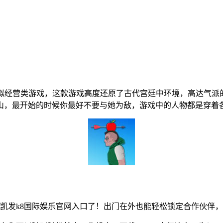
拟经营类游戏，这款游戏高度还原了古代宫廷中环境，高达气派
山，最开始的时候你最好不要与她为敌，游戏中的人物都是穿着
凯发k8国际娱乐官网入口了！出门在外也能轻松锁定合作伙伴