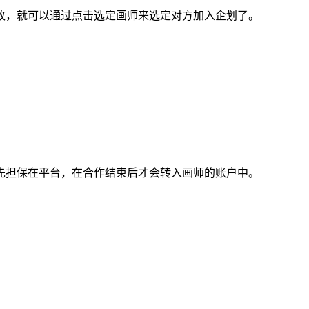
，就可以通过点击选定画师来选定对方加入企划了。
担保在平台，在合作结束后才会转入画师的账户中。