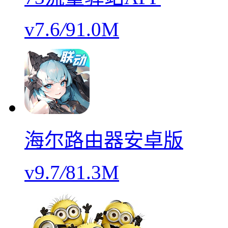
v7.6
/
91.0M
海尔路由器安卓版
v9.7
/
81.3M