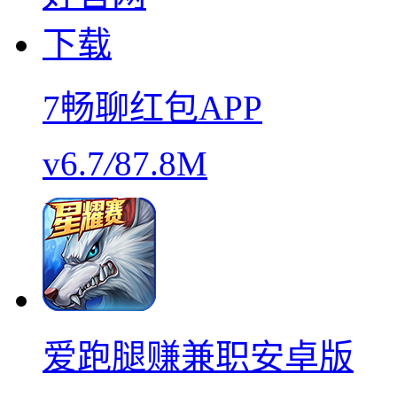
7畅聊红包APP
v6.7
/
87.8M
爱跑腿赚兼职安卓版