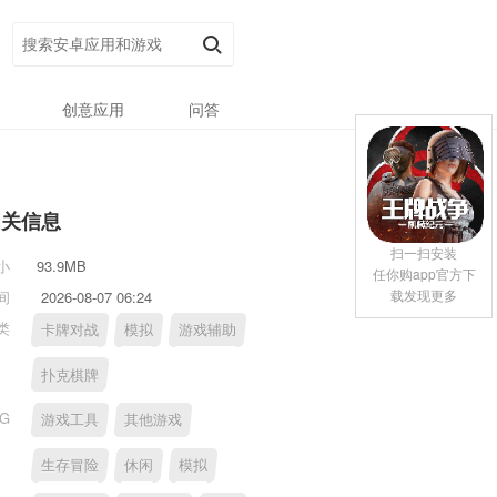
创意应用
问答
相关信息
扫一扫安装
小
93.9MB
任你购app官方下
载发现更多
间
2026-08-07 06:24
类
卡牌对战
模拟
游戏辅助
扑克棋牌
AG
游戏工具
其他游戏
生存冒险
休闲
模拟