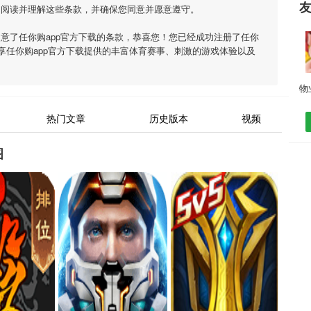
细阅读并理解这些条款，并确保您同意并愿意遵守。
同意了
任你购app官方下载
的条款，恭喜您！您已经成功注册了任你
享
任你购app官方下载
提供的丰富体育赛事、刺激的游戏体验以及
热门文章
历史版本
视频
图