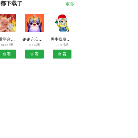
友都下载了
更多
物业平台网安卓版
钢钢充安卓版
男生换发型APP
48.55MB
2.11MB
20.57MB
查看
查看
查看