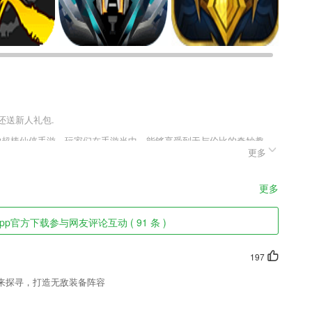
户还送新人礼包.
包的超棒仙侠手游，玩家们在手游当中，能够享受到无与伦比的奇妙趣
更多
利等你领取，超多元宝，神兵利器，享受被福利光环围绕的奇妙体验，
更多
通知私信作业等内容可以满足随时随地快速发布需求，发布内容依照教学
p官方下载参与网友评论互动 ( 91 条 )
样的沟通形式，使得家长和老师及时了解孩子的状况，更好的辅助孩子
197
带给你专业的推广视界，世界即在你眼前。
来探寻，打造无敌装备阵容
每一个细节，操作简洁直观。