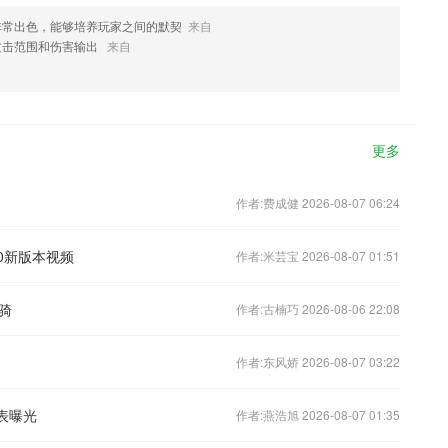
非常出色，能够培养玩家之间的默契
来自
攻击范围和伤害输出
来自
更多
作者:费成健 2026-08-07 06:24
0新版本视频
作者:米芸宝 2026-08-07 01:51
骑
作者:古楠巧 2026-08-06 22:08
作者:东风娇 2026-08-07 03:22
表曝光
作者:燕浩旭 2026-08-07 01:35