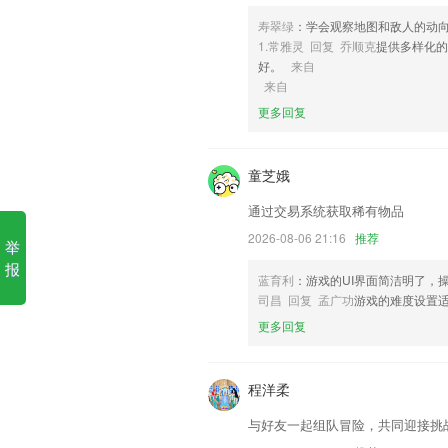
5,可设置水印文字字体和颜色，图片的透
寿翠绿
：学会观察地图和敌人的动
1.常雅灵 回复 乔顺克
提供多样化的
6,在应用里宝宝们可以在应用里帮助小伙
好。
来自
任你购app官方下载软件优势
来自
更多回复
1.汇聚大量英语广播节目，内容丰富，各
2.历年真题及答案解析，还可以评论与其
童芝娥
3.·提供案例展示版块，让用户看到各种
4.精心打造宝贝听的模块，集合了朗朗上
通过交易系统获取稀有物品
5.课程目录，直观显示，自由选择，高效
2026-08-06 21:16
推荐
举
6.整合业界观点，精选亲子英语学习妙招
报
蓝育利
：游戏的UI界面简洁明了，
任你购app官方下载更新了什么
司昌 回复 孟广功
游戏的难度设置
更多回复
优化app闪退问题
增强修复功能
程洋柔
支持下载功能；
以上就是BOB体育全站APP下载的介绍
与好友一起组队冒险，共同迎接挑
经历，以帮助我们更好的对产品进行优化