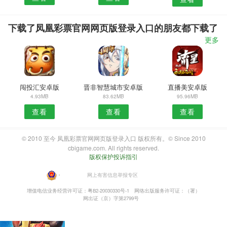
下载了凤凰彩票官网网页版登录入口的朋友都下载了
更多
闯投汇安卓版
晋非智慧城市安卓版
直播美安卓版
4.93MB
83.62MB
95.96MB
查看
查看
查看
© 2010 至今 凤凰彩票官网网页版登录入口 版权所有。© Since 2010
cbigame.com. All rights reserved.
版权保护投诉指引
・
网上有害信息举报专区
增值电信业务经营许可证：粤B2-20030330号-1
网络出版服务许可证：（署）
网出证（京）字第2799号