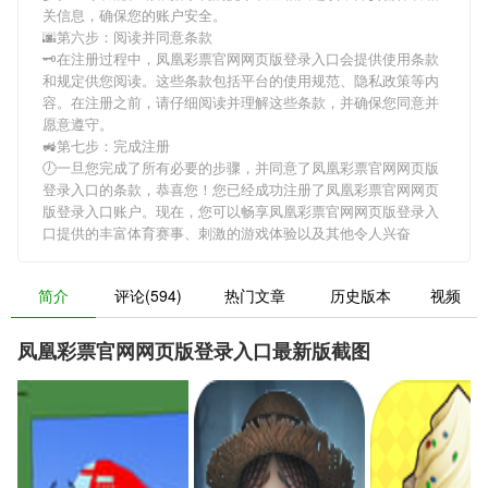
关信息，确保您的账户安全。
🌆第六步：阅读并同意条款
🗝在注册过程中，
凤凰彩票官网网页版登录入口
会提供使用条款
和规定供您阅读。这些条款包括平台的使用规范、隐私政策等内
容。在注册之前，请仔细阅读并理解这些条款，并确保您同意并
愿意遵守。
🚜第七步：完成注册
🕖一旦您完成了所有必要的步骤，并同意了
凤凰彩票官网网页版
登录入口
的条款，恭喜您！您已经成功注册了凤凰彩票官网网页
版登录入口账户。现在，您可以畅享
凤凰彩票官网网页版登录入
口
提供的丰富体育赛事、刺激的游戏体验以及其他令人兴奋
简介
评论(594)
热门文章
历史版本
视频
凤凰彩票官网网页版登录入口最新版截图