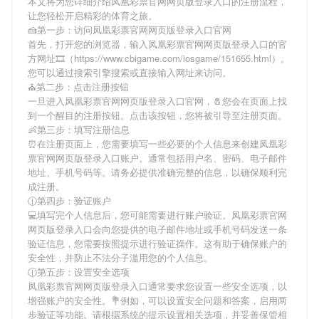
本文将为您详细介绍
凤凰彩票官网网页版登录入口
的注册流程，
让您轻松开启精彩的体育之旅。
🍰第一步：访问凤凰彩票官网网页版登录入口官网
首先，打开您的浏览器，输入
凤凰彩票官网网页版登录入口
的官
方网址🎞（https://www.cbigame.com/iosgame/151655.html）。
您可以通过搜索引擎搜索或直接输入网址来访问。
⛪️第二步：点击注册按钮
一旦进入
凤凰彩票官网网页版登录入口
官网，🧂您会在页面上找
到一个醒目的注册按钮。点击该按钮，您将被引导至注册页面。
👶第三步：填写注册信息
⏰在注册页面上，您需要填写一些必要的个人信息来创建
凤凰彩
票官网网页版登录入口
账户。通常包括用户名、密码、电子邮件
地址、手机号码等。请务必提供准确完整的信息，以确保顺利完
成注册。
🕧第四步：验证账户
💻填写完个人信息后，您可能需要进行账户验证。
凤凰彩票官网
网页版登录入口
会向您提供的电子邮件地址或手机号码发送一条
验证信息，您需要按照提示进行验证操作。这有助于确保账户的
安全性，并防止不法分子滥用您的个人信息。
🕧第五步：设置安全选项
凤凰彩票官网网页版登录入口
通常要求您设置一些安全选项，以
增强账户的安全性。💐例如，可以设置安全问题和答案，启用两
步验证等功能。请根据系统的提示设置相关选项，并妥善保管相