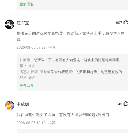
程，打开手机就能学；
更多回复
凤凰彩票官网网页版登录入口更新了什么?
新增栏目添加“桌面快捷方式”；
江军宝
907
支持扫描开单。
提供充足的游戏教学和指导，帮助新玩家快速上手，减少学习曲
线
优化几处体验
2026-08-06 07:38
推荐
时间地图模块交互体验优化，小伙伴们用地图更方便；
新增通话模块，拨打电话更便捷
甘航泰
：想请教一下，有没有人知道这个游戏中的隐藏地点和宝
藏？
来自
阅读器增加了护眼模式;
满惠才 回复 逄瑞健
学会分析游戏中的数据和趋势，制定更有效的
联系我们
战术
来自
以上就是凤凰彩票官网网页版登录入口的介绍，如果您喜欢这款软件，您
更多回复
可以到应用商店进行打分评论，说出您的使用经历，以帮助我们更好的对
产品进行优化修改。
申成媚
43
我在游戏中迷失了方向，有没有人可以帮助我找到出口
2026-08-06 12:13
推荐