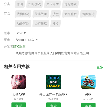
分类
休闲
策略游戏
关卡塔防
传奇游戏
TAG
找物解谜
策略战争
沙盒
休闲益智
冒险解谜
动作冒险
经营策略
沙盒
版本
V5.3.2
要求
Android 4.8以上
开发者
隐私政策
凤凰彩票官网网页版登录入口(中国)官方网站有限公司
相关应用推荐
更多
乡群APP
舟山城市一卡通APP
APP
52.43MB
99.68MB
50.12MB
查看
查看
查看