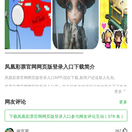
凤凰彩票官网网页版登录入口下载简介
凤凰彩票官网网页版登录入口
APP,现在下载,新用户还送新人礼包.
凤凰彩票官网网页版登录入口是一款主打热血对战玩法的全新先下了角色
更多
扮演手机游戏，大量独特的战斗玩法加上全新的职业设定，你将在游戏的
世界中体验更多独特的战斗模式，同时还有着全新的冒险玩法等你来体
网友评论
更多
验。丰富的剧情带你见识全新的仙侠世界，不同的角色将会想你讲述他们
的故事。
下载凤凰彩票官网网页版登录入口参与网友评论互动 ( 378 条 )
凤凰彩票官网网页版登录入口软件特色
1,确保工作通知及时送达，以提高员工的工作能力，并明确是否已阅读。
何言梁
267