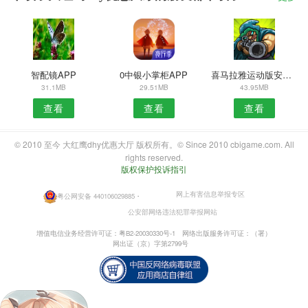
智配镜APP
0中银小掌柜APP
喜马拉雅运动版安卓版
31.1MB
29.51MB
43.95MB
查看
查看
查看
© 2010 至今 大红鹰dhy优惠大厅 版权所有。© Since 2010 cbigame.com. All
rights reserved.
版权保护投诉指引
网上有害信息举报专区
粤公网安备 440106029885
・
公安部网络违法犯罪举报网站
增值电信业务经营许可证：粤B2-20030330号-1
网络出版服务许可证：（署）
网出证（京）字第2799号