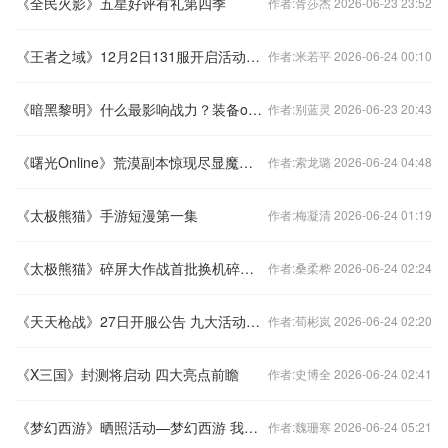
《全民火影》五星好评有礼第四季
作者:胥莎杰 2026-06-23 23:52
《王者之域》12月2日131服开启活动助力主公
作者:米若平 2026-06-24 00:10
《暗黑黎明》什么最影响战力？装备or佣兵？
作者:别蓝灵 2026-06-23 20:43
《曙光Online》荒漠副本惊现尽显魔幻情怀
作者:索龙璐 2026-06-24 04:48
《太极熊猫》手游短漫第一集
作者:梅凝清 2026-06-24 01:19
《太极熊猫》碎屏大作战首批换机碎屏勇士名单公布
作者:桑柔桦 2026-06-24 02:24
《天天枪战》27日开服公告 九大活动登场
作者:荀彬岚 2026-06-24 02:20
《X三国》封测将启动 四大亮点前瞻
作者:史博全 2026-06-24 02:41
《梦幻西游》晒照活动—梦幻西游 我撑你
作者:魏珊寒 2026-06-24 05:21