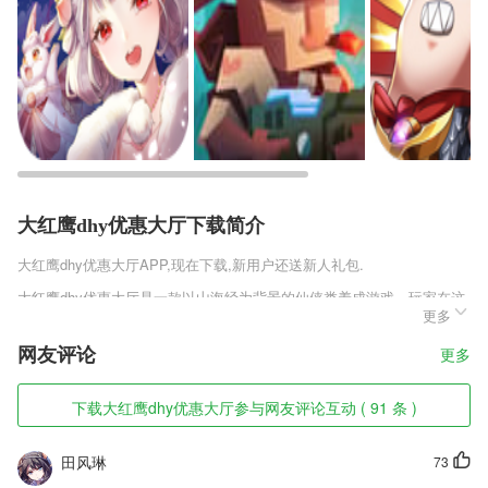
大红鹰dhy优惠大厅下载简介
大红鹰dhy优惠大厅
APP,现在下载,新用户还送新人礼包.
大红鹰dhy优惠大厅是一款以山海经为背景的仙侠类养成游戏。玩家在这
更多
个世界中可以感受到最为真实的山海世界，还能够遇到看到更多耳熟能详
的山海异兽，让你能够享受最为真实的山海冒险。山海有灵妖正式版尚未
网友评论
更多
上线，小编本次带来测试版供大家体验，感兴趣的朋友可以尝试啦!
大红鹰dhy优惠大厅软件特色
下载大红鹰dhy优惠大厅参与网友评论互动 ( 91 条 )
1,全面的学习资料
田风琳
73
2,让孩子在娱乐中学到知识，将知识与互动小游戏完全结合，保持学习热