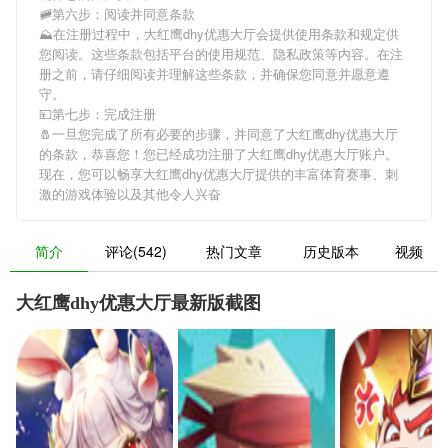
🚞第六步：阅读并同意条款
⛰在注册过程中，
大红鹰dhy优惠大厅
会提供使用条款和规定供
您阅读。这些条款包括平台的使用规范、隐私政策等内容。在注
册之前，请仔细阅读并理解这些条款，并确保您同意并愿意遵
守。
💴第七步：完成注册
🧂一旦您完成了所有必要的步骤，并同意了
大红鹰dhy优惠大厅
的条款，恭喜您！您已经成功注册了大红鹰dhy优惠大厅账户。
现在，您可以畅享
大红鹰dhy优惠大厅
提供的丰富体育赛事、刺
激的游戏体验以及其他令人兴奋
简介
评论(542)
热门文章
历史版本
视频
大红鹰dhy优惠大厅最新版截图