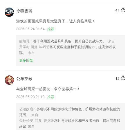
增加了APP授权微信自动登录；
令狐雯聪
64
修复个别手机类型存在的bug问题。
游戏的画面效果真是太逼真了，让人身临其境！
【搜索】多项用户体验优化
2026-06-24 01:54
推荐
：共鸣海翻新了界面，现在切换和浏览更方便了；
熊旭灵
：善于利用游戏道具和装备，提升自己的战斗力。
来自
修复书架创建分类文件夹失败问题
黄翠树 回复 毕巧艺
练习反应速度和手眼协调能力，提高游戏表
联系我们
现。
来自
以上就是大红鹰dhy优惠大厅的介绍，如果您喜欢这款软件，您可以到应
更多回复
用商店进行打分评论，说出您的使用经历，以帮助我们更好的对产品进行
优化修改。
公羊亨毅
12
与全球玩家一起竞技，争夺世界第一！
2026-06-23 21:10
推荐
公冶媛启
：多尝试不同的游戏模式和角色，扩展游戏体验和技能的
范围。
来自
公孙松安 回复 管义瑗
及时与游戏社区和开发者沟通，提出问题和
建议
来自