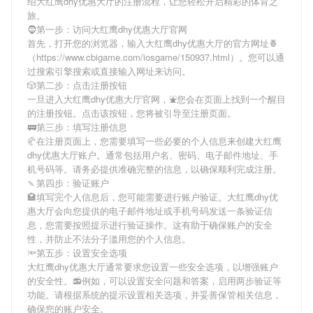
绍
大红鹰dhy优惠大厅
的注册流程，让您轻松开启精彩的体育之
旅。
🧔第一步：访问大红鹰dhy优惠大厅官网
首先，打开您的浏览器，输入
大红鹰dhy优惠大厅
的官方网址🍍
（https://www.cbigame.com/iosgame/150937.html）。您可以通
过搜索引擎搜索或直接输入网址来访问。
🎲第二步：点击注册按钮
一旦进入
大红鹰dhy优惠大厅
官网，⛲️您会在页面上找到一个醒目
的注册按钮。点击该按钮，您将被引导至注册页面。
🚃第三步：填写注册信息
🥐在注册页面上，您需要填写一些必要的个人信息来创建
大红鹰
dhy优惠大厅
账户。通常包括用户名、密码、电子邮件地址、手
机号码等。请务必提供准确完整的信息，以确保顺利完成注册。
🍡第四步：验证账户
🏩填写完个人信息后，您可能需要进行账户验证。
大红鹰dhy优
惠大厅
会向您提供的电子邮件地址或手机号码发送一条验证信
息，您需要按照提示进行验证操作。这有助于确保账户的安全
性，并防止不法分子滥用您的个人信息。
🔦第五步：设置安全选项
大红鹰dhy优惠大厅
通常要求您设置一些安全选项，以增强账户
的安全性。📻例如，可以设置安全问题和答案，启用两步验证等
功能。请根据系统的提示设置相关选项，并妥善保管相关信息，
确保您的账户安全。