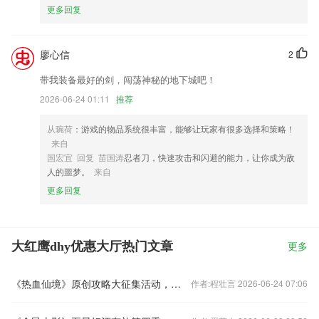
更多回复
廖心信
2
带我装备最好的剑，闯荡神秘的地下城吧！
2026-06-24 01:11
推荐
从琬荷
：游戏的物品系统很丰富，能够让玩家有很多选择和策略！
来自
国宏宜 回复 苗国涛
忍者刀，快速攻击和闪避的能力，让你成为敌
人的噩梦。
来自
更多回复
大红鹰dhy优惠大厅热门文章
更多
《热血仙境》原创攻略大征集活动，免费送大量充值卡
作者:程壮言 2026-06-24 07:06