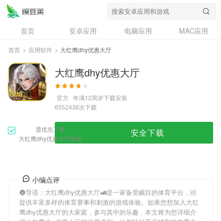
首页
安卓应用
电脑应用
MAC应用
资讯
专题
设计奖
创意应用
首页
>
应用软件
>
大红鹰dhy优惠大厅
问答
大红鹰dhy优惠大厅
官方
年满12周岁
下载安装
次下载
6552438
需优先下载
安全下载
大红鹰dhy优惠大厅安装
小编点评
🌚导语：
大红鹰dhy优惠大厅
🚄是一家备受瞩目的体育平台，🆚
提供丰富多样的体育赛事和刺激的游戏体验。如果您想加入
大红
鹰dhy优惠大厅
的大家庭，参与其中的乐趣，本文将为您详细介