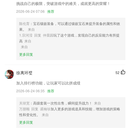
情。
挑战自己的极限，突破游戏中的难关，成就更高的荣耀！
3,能够直接查看手机本地的文件，用户就可以对文件进行整理；
2026-06-24 07:06
推荐
4,供应链
陈伦育
：宝石镶嵌装备，可以通过镶嵌宝石来提升装备的属性和效
5,整合百度、神马等6大搜索引擎，全网小说随意搜！
果。
来自
6,全面满足数字化校园需求，支持管、教、学、考、评全过程。
1.宗河滢 回复 仲晨园
玩了这个游戏，发现自己的反应能力有所提
高
来自
大红鹰dhy优惠大厅软件优势
来自
1.新的一些绘画学习数据都可以给大家提供！
更多回复
2.北美权威教材，内容深入浅出，循序渐进，听说读写全面提高；
3.收录医考全科题库，紧随考点大纲，集合历年考题，题题详细解析，手
徐离环璧
52
机交互式练习带你身临其境。
加入排行榜功能，让玩家可以比拼成绩
4.·有着众多练习方式可以，根据自己的练习需求进行针对性练习
2026-06-24 06:35
推荐
5.考试大纲功能，可以查看到考试的大纲信息，让你能够更好的进行考试
准备。
关琰宽
：高级套装一次性出售，瞬间提升战力！
来自
万朋顺 回复 裘翰珍
加入更多的游戏道具和技能，增加游戏的策略
6.视频文字多位一体，应试细节一目了然
性和变化性。
来自
大红鹰dhy优惠大厅更新了什么?
更多回复
增加验证码登录