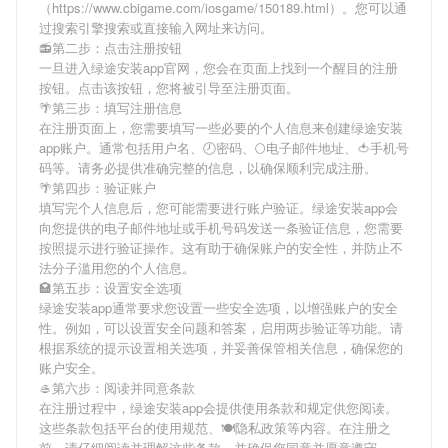
（https://www.cbigame.com/iosgame/150189.html）。您可以通
过搜索引擎搜索或直接输入网址来访问。
📻第二步：点击注册按钮
一旦进入绿途安装app官网，您会在页面上找到一个醒目的注册
按钮。点击该按钮，您将被引导至注册页面。
🌴第三步：填写注册信息
在注册页面上，您需要填写一些必要的个人信息来创建绿途安装
app账户。通常包括用户名、🕗密码、🌕电子邮件地址、🍅手机号
码等。请务必提供准确完整的信息，以确保顺利完成注册。
🌴第四步：验证账户
填写完个人信息后，您可能需要进行账户验证。绿途安装app会
向您提供的电子邮件地址或手机号码发送一条验证信息，您需要
按照提示进行验证操作。这有助于确保账户的安全性，并防止不
法分子滥用您的个人信息。
🏩第五步：设置安全选项
绿途安装app通常要求您设置一些安全选项，以增强账户的安全
性。例如，可以设置安全问题和答案，启用两步验证等功能。请
根据系统的提示设置相关选项，并妥善保管相关信息，确保您的
账户安全。
🥌第六步：阅读并同意条款
在注册过程中，绿途安装app会提供使用条款和规定供您阅读。
这些条款包括平台的使用规范、🍽隐私政策等内容。在注册之
前，请仔细阅读并理解这些条款，并确保您同意并愿意遵守。