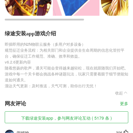
绿途安装app游戏介绍
即插即用的N2N物联云服务（多用户对多设备）
规范征迁业务流程：为相关部门和企业提供全生命周期的信息化管控平
台，确保征迁工作规范、准确、效率和效益。
v6.2.6更新内容
随着悠扬的歌声，通关可能会变得越来越轻松，现在就跟随我们开始吧。
游戏中每一个关卡都会挑战各种谜题玩法，玩家只需要着眼于细节便能知
道如何通关。
溜达天气更新：及时推送，天气可测，助你出行无忧！
收起
网友评论
更多
下载绿途安装app，参与网友评论互动 ( 5179 条 )
闵妍翰
306