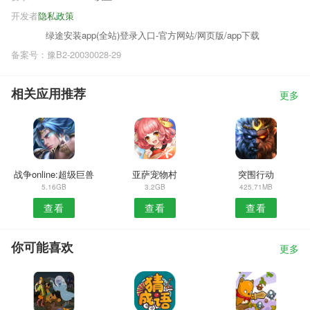
开发者
隐私政策
绿途安装app(全站)登录入口-官方网站/网页版/app下载
备案号：豫B2-20030028-29
相关应用推荐
更多
战争online:超级巨兽
亚萨宠物村
突围行动
5.16GB
3.2GB
425.71MB
查看
查看
查看
你可能喜欢
更多