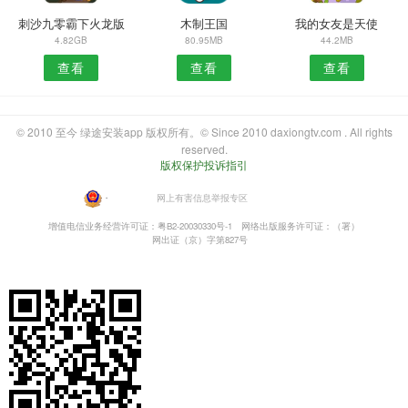
刺沙九零霸下火龙版
木制王国
我的女友是天使
4.82GB
80.95MB
44.2MB
查看
查看
查看
© 2010 至今 绿途安装app 版权所有。© Since 2010 daxiongtv.com . All rights
reserved.
版权保护投诉指引
・
网上有害信息举报专区
增值电信业务经营许可证：粤B2-20030330号-1
网络出版服务许可证：（署）
网出证（京）字第827号