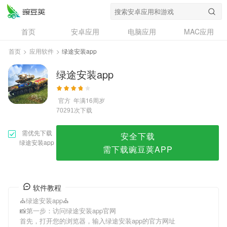
绿途安装app
首页
安卓应用
电脑应用
MAC应用
资讯
专题
设计奖
创意应用
首页
>
应用软件
>
绿途安装app
问答
绿途安装app
官方
年满16周岁
次下载
70291
需优先下载
安全下载
绿途安装app
需下载豌豆荚APP
软件教程
⛪绿途安装app⛪
📸第一步：访问绿途安装app官网
首先，打开您的浏览器，输入绿途安装app的官方网址