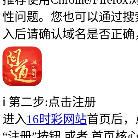
性问题。您也可以通过搜
入后请确认域名是否正确
ℹ 第二步:点击注册
进入
16时彩网站
首页后，
“注册”按钮 或者 首页核