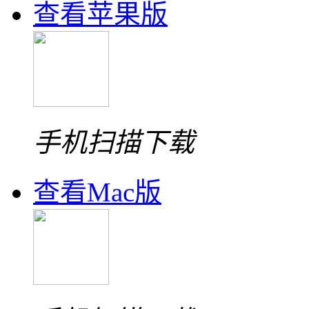
查看苹果版
手机扫描下载
查看Mac版