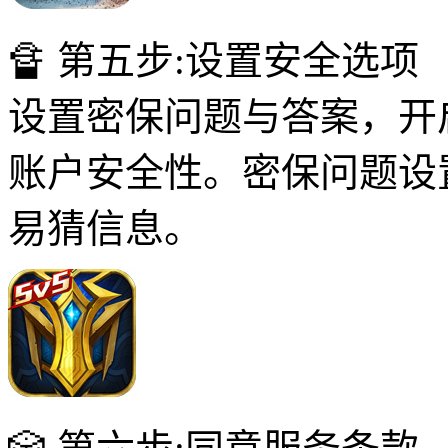
🔏 第五步:设置安全选项
设置密保问题与答案，开
账户安全性。密保问题设
易猜信息。