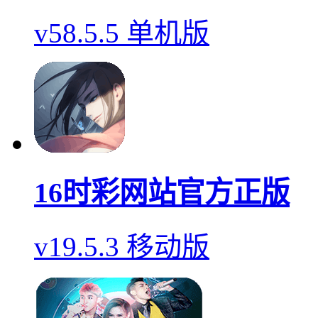
v58.5.5 单机版
16时彩网站官方正版
v19.5.3 移动版