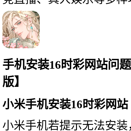
手机安装16时彩网站问题
版】
小米手机安装16时彩网站
小米手机若提示无法安装