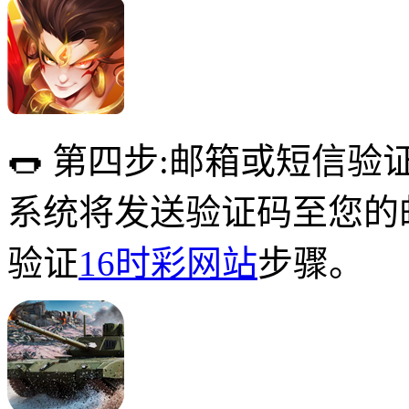
🌭 第四步:邮箱或短信验
系统将发送验证码至您的
验证
16时彩网站
步骤。