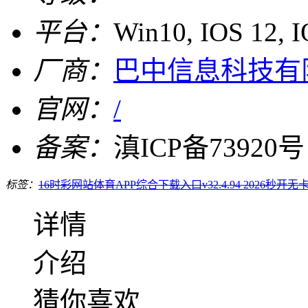
平台：
Win10, IOS 12, 
厂商：
巴中信息科技有
官网：
/
备案：
滇ICP备73920号
标签：
16时彩网站
体育APP综合下载入口v32.4.94 2026
秒开无
详情
介绍
猜你喜欢