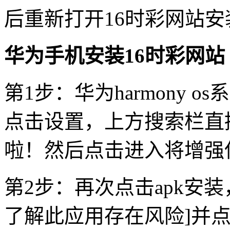
后重新打开16时彩网站
华为手机安装16时彩网站
第1步：华为harmony 
点击设置，上方搜索栏直
啦！然后点击进入将增强
第2步：再次点击apk安装
了解此应用存在风险]并点