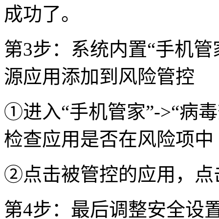
成功了。
第3步：系统内置“手机管
源应用添加到风险管控
①进入“手机管家”->“病毒
检查应用是否在风险项中
②点击被管控的应用，点
第4步：最后调整安全设