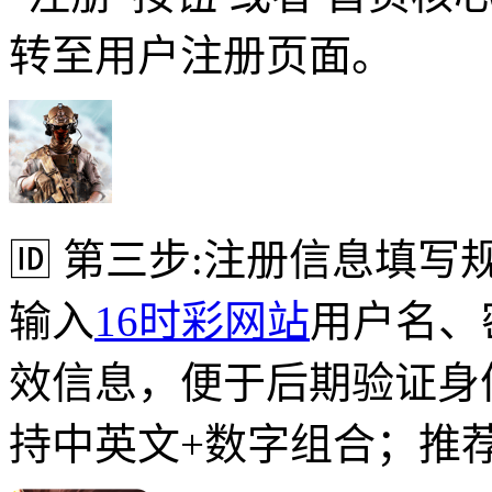
转至用户注册页面。
🆔 第三步:注册信息填写
输入
16时彩网站
用户名、
效信息，便于后期验证身
持中英文+数字组合；推