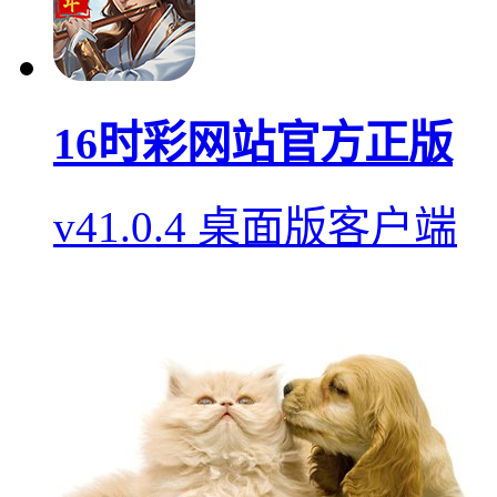
16时彩网站官方正版
v41.0.4 桌面版客户端