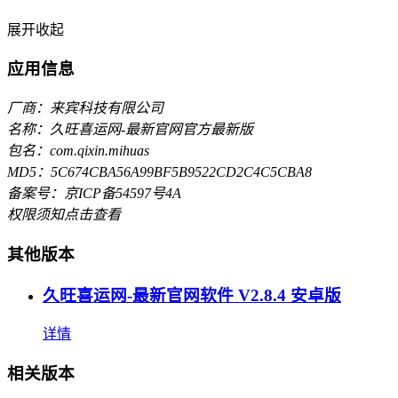
展开
收起
应用信息
厂商：来宾科技有限公司
名称：久旺喜运网-最新官网官方最新版
包名：com.qixin.mihuas
MD5：5C674CBA56A99BF5B9522CD2C4C5CBA8
备案号：京ICP备54597号4A
权限须知
点击查看
其他版本
久旺喜运网-最新官网软件 V2.8.4 安卓版
详情
相关版本