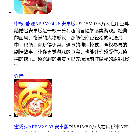
中核e能源APP V9.4.26 安卓版
233.15M
97.6万人在用
至尊
结婚险安卓版是一款十分有趣的冒险解谜类游戏。经典
的画风，饱满的人物形象，都能使你更轻松的沉浸其
中，也能让你玩得更爽。逼真的推理模式，全权参与的
剧情故事，让你更觉游戏的真实，也能让你感受作为侦
探的快乐。感兴趣的朋友可以先玩玩前作隐秘的原罪1哟
~
详情
蜜秀芽APP V2.9.33 安卓版
795.81M
8.0万人在用
税本APP