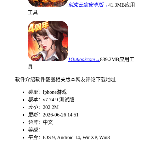
创虎云宝安卓版→
41.3MB
应用
工具
1Outlookcom→
839.2MB
应用工
具
软件介绍
软件截图
相关版本
网友评论
下载地址
类型：
Iphone游戏
版本：
v7.74.9 测试版
大小：
202.2M
更新：
2026-06-26 14:51
语言：
中文
等级：
平台：
IOS 9, Android 14, WinXP, Win8