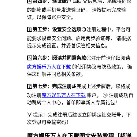
4️⃣
第四步：验证账户
⌨️提交信息后，系统将向您
的邮箱或手机号发送验证码， 请按提示完成验
证，以保障账户安全。
5️⃣
第五步：设置安全选项
🌖️注册过程中，平台可
能要求设置安全问题、启用两步验证等， 请根据
提示完成设置，并妥善保管相关信息。
6️⃣
第六步：阅读并同意条款
🕤注册前请仔细阅读
魔方娱乐万人在下载
的使用协议与隐私政策， 确
保您理解并同意相关条款。
7️⃣
第七步：完成注册
🚠完成上述步骤后，您将成
功注册
魔方娱乐万人在下载
账户， 🉑 注册成功自
动跳转个人中心，首单即享新人专属礼包！
💡 提示：完成注册后建议立即绑定社交账号，下
次登录可免输密码！
魔方娱乐万人在下载图文安装教程【超详