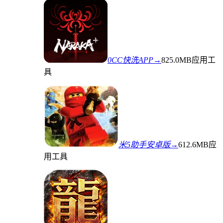
0CC快洗APP→
825.0MB
应用工
具
米5助手安卓版→
612.6MB
应
用工具