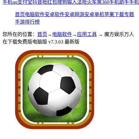
手机qq
支付宝
抖音
抢红包
搜狗输入法
抢火车票
360手机助手
手机
首页
电脑软件
安卓软件
安卓网游
安卓单机
苹果下载
专题
手游排行榜
您所在的位置：
首页
→
电脑软件
→
应用工具
→ 魔方娱乐万人
在下载免费版电脑版 v7.3.63 最新版