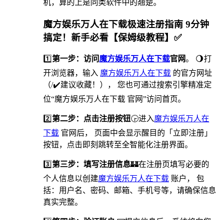
机，算的上是同类软件中的翘楚。
魔方娱乐万人在下载极速注册指南 9分钟
搞定！新手必看【保姆级教程】✅
1️⃣
第一步：访问
魔方娱乐万人在下载
官网
。 🌖打
开浏览器，输入
魔方娱乐万人在下载
的官方网址
（/✔️建议收藏！）， 您也可通过搜索引擎精准定
位“魔方娱乐万人在下载 官网”访问首页。
2️⃣
第二步：点击注册按钮
🕞进入
魔方娱乐万人在
下载
官网后， 页面中会显示醒目的「立即注册」
按钮，点击即刻跳转至全智能化注册界面。
3️⃣
第三步：填写注册信息
🏰在注册页填写必要的
个人信息以创建
魔方娱乐万人在下载
账户， 包
括：用户名、密码、邮箱、手机号等，请确保信息
真实完整。