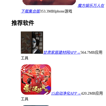
魔方娱乐万人在
下载集合版
353.3MB
Iphone游戏
推荐软件
甘肃家居建材网APP→
564.7MB
应用
工具
15启动净化APP→
420.2MB
应用
工具