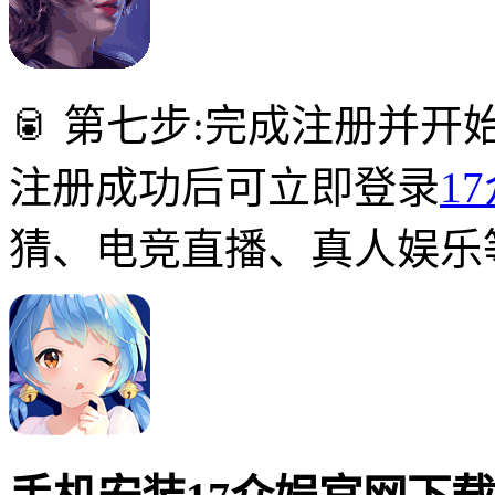
🥫 第七步:完成注册并开
注册成功后可立即登录
1
猜、电竞直播、真人娱乐