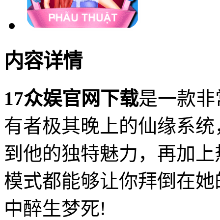
内容详情
17众娱官网下载
是一款非
有者极其晚上的仙缘系统
到他的独特魅力，再加上
模式都能够让你拜倒在她
中醉生梦死!