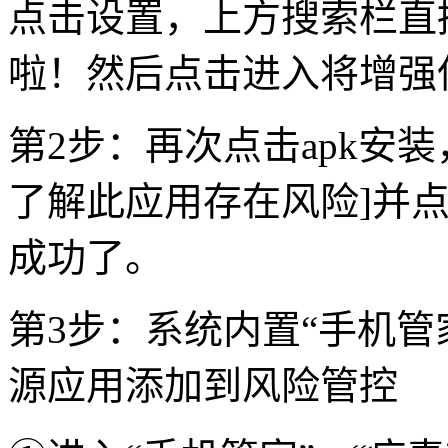
点击设置，上方搜索栏直
啦！然后点击进入将增强
第2步：再次点击apk安装
了解此应用存在风险]并点
成功了。
第3步：系统内置“手机管
源应用添加到风险管控