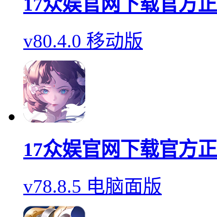
17众娱官网下载官方
v80.4.0 移动版
17众娱官网下载官方
v78.8.5 电脑面版