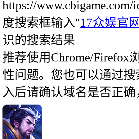
https://www.cbigame.co
度搜索框输入"
17众娱官
识的搜索结果
推荐使用Chrome/Fire
性问题。您也可以通过搜
入后请确认域名是否正确