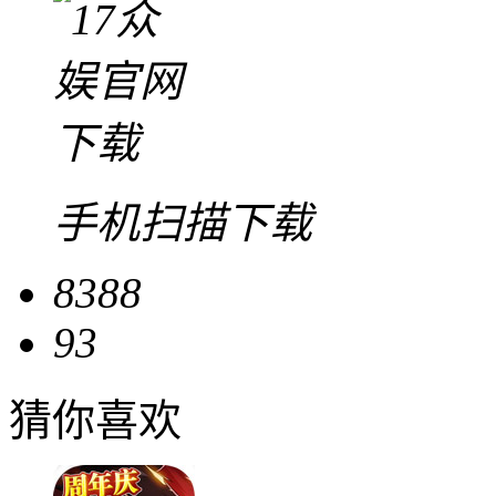
手机扫描下载
8388
93
猜你喜欢