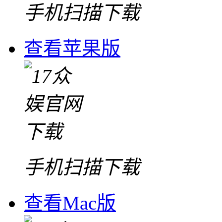
手机扫描下载
查看苹果版
手机扫描下载
查看Mac版