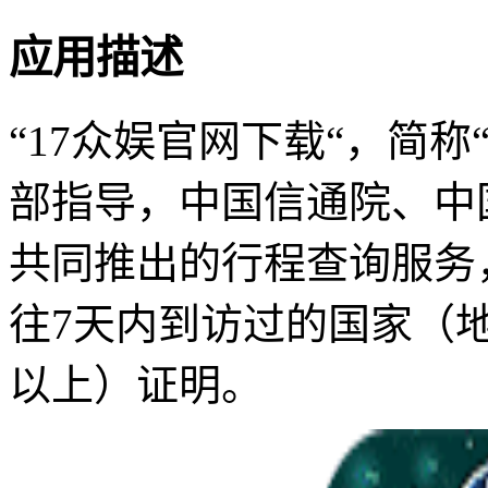
应用描述
“17众娱官网下载“，简称
部指导，中国信通院、中
共同推出的行程查询服务
往7天内到访过的国家（
以上）证明。