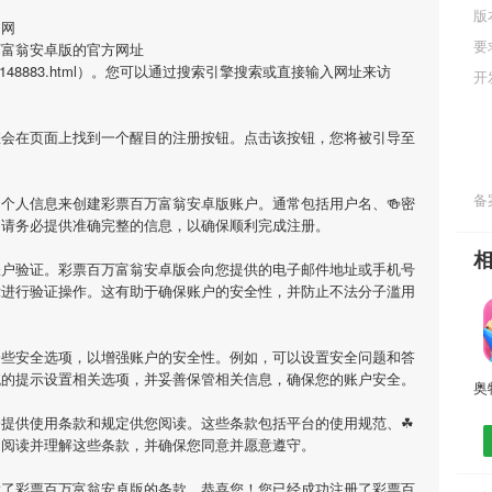
版
官网
要
万富翁安卓版的官方网址
iosgame/148883.html）。您可以通过搜索引擎搜索或直接输入网址来访
开
您会在页面上找到一个醒目的注册按钮。点击该按钮，您将被引导至
备案
个人信息来创建彩票百万富翁安卓版账户。通常包括用户名、🍻密
等。请务必提供准确完整的信息，以确保顺利完成注册。
账户验证。彩票百万富翁安卓版会向您提供的电子邮件地址或手机号
示进行验证操作。这有助于确保账户的安全性，并防止不法分子滥用
一些安全选项，以增强账户的安全性。例如，可以设置安全问题和答
统的提示设置相关选项，并妥善保管相关信息，确保您的账户安全。
会提供使用条款和规定供您阅读。这些条款包括平台的使用规范、☘
细阅读并理解这些条款，并确保您同意并愿意遵守。
意了彩票百万富翁安卓版的条款，恭喜您！您已经成功注册了彩票百