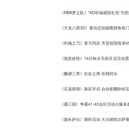
《NBA梦之队》“KD祈福戒指礼包”为
《天龙八部3D》看动态技能图猜角色
《剑魂之刃》普天同庆 齐贺祖国母亲6
《我是妖怪》14日秋水无痕开启活动
《飘渺三界》狂欢之周 你我同乐
《石器联萌》新区开启 自动套圈助你
《霸三国》争霸41-42合区活动火爆来
《酋长萨尔》限时活动 大法师凯尔萨