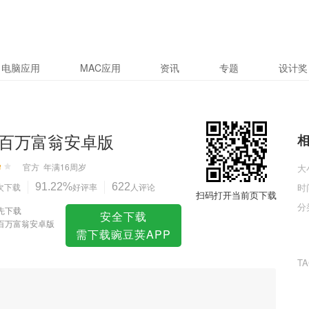
版
电脑应用
MAC应用
资讯
专题
设计奖
百万富翁安卓版
官方
年满16周岁
大
次下载
91.22%
好评率
622
人评论
时
扫码打开当前页下载
分
先下载
安全下载
百万富翁安卓版
需下载豌豆荚APP
T