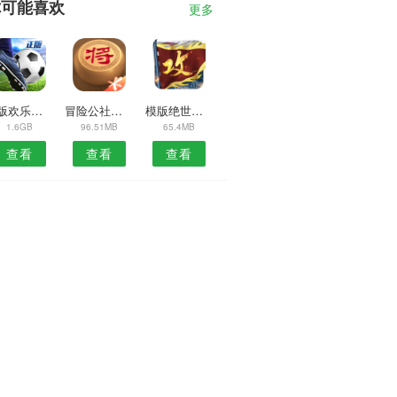
你可能喜欢
更多
模版欢乐水果连连看红包版
冒险公社测试服
模版绝世剑仙在都市
1.6GB
96.51MB
65.4MB
查看
查看
查看