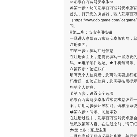
🍬彩票百万富翁安卓版🍬
🎤第一步：访问彩票百万富翁安卓版
首先，打开您的浏览器，输入彩票百
（https://www.cbigame.com/
问。
🖲第二步：点击注册按钮
一旦进入彩票百万富翁安卓版官网，
注册页面。
💵第三步：填写注册信息
在注册页面上，您需要填写一些必要的
码、🍣电子邮件地址、🍁手机号码
🥚第四步：验证账户
填写完个人信息后，您可能需要进行
码发送一条验证信息，您需要按照提
您的个人信息。
🥬第五步：设置安全选项
彩票百万富翁安卓版通常要求您设置
案，启用两步验证等功能。请根据系
🖨第六步：阅读并同意条款
在注册过程中，彩票百万富翁安卓版
隐私政策等内容。在注册之前，请仔
🏞第七步：完成注册
一旦您完成了所有必要的步骤，并同