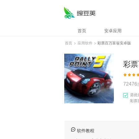
彩票百万富翁安卓
首页
安卓应用
首页
>
应用软件
>
彩票百万富翁安卓版
彩票
72476
需优
彩票
软件教程