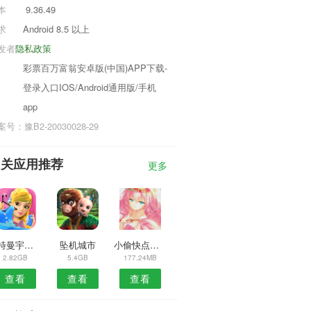
本
9.36.49
求
Android 8.5 以上
发者
隐私政策
彩票百万富翁安卓版(中国)APP下载-
登录入口IOS/Android通用版/手机
app
号：豫B2-20030028-29
相关应用推荐
更多
奥特曼宇宙英雄安卓版
坠机城市
小偷快点跑游戏
2.82GB
5.4GB
177.24MB
查看
查看
查看