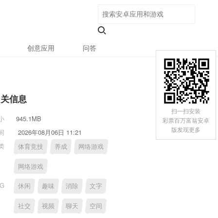
创意应用
问答
相关信息
扫一扫安装
小
945.1MB
彩票百万富翁安卓
版发现更多
间
2026年08月06日 11:21
类
体育竞技
养成
网络游戏
网络游戏
AG
休闲
趣味
消除
文字
社交
视频
聊天
空间