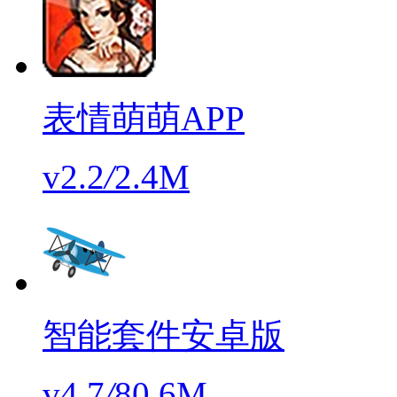
表情萌萌APP
v2.2
/
2.4M
智能套件安卓版
v4.7
/
80.6M