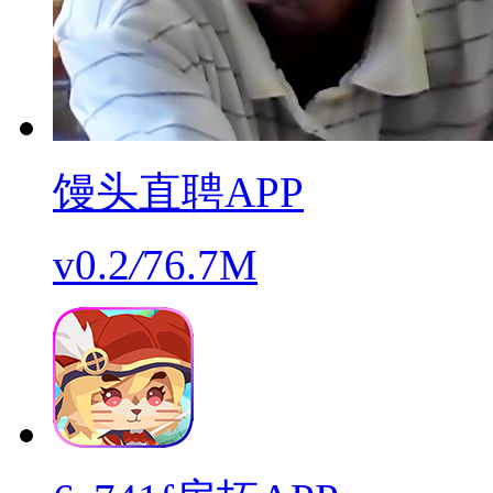
馒头直聘APP
v0.2
/
76.7M