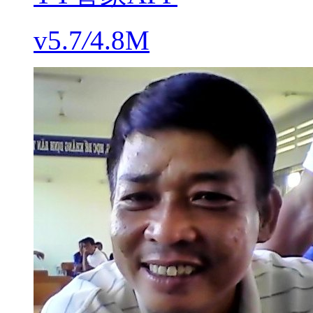
v5.7
/
4.8M