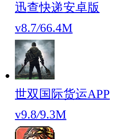
迅查快递安卓版
v8.7
/
66.4M
世双国际货运APP
v9.8
/
9.3M