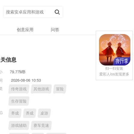
创意应用
问答
相关信息
扫一扫安装
小
79.77MB
爱彩人ios发现更多
间
2026-08-06 10:53
类
传奇游戏
其他游戏
冒险
生存冒险
AG
养成
养成
桌游
游戏辅助
赛车竞速