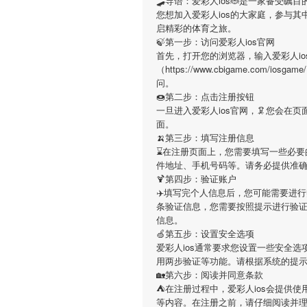
🛹导语：
爱彩人ios
🐞是一家备受瞩目
您想加入
爱彩人ios
的大家庭，参与其
启精彩的体育之旅。
🍃第一步：访问爱彩人ios官网
首先，打开您的浏览器，输入
爱彩人io
（https://www.cbigame.com/
问。
🍩第二步：点击注册按钮
一旦进入
爱彩人ios
官网，🦑您会在
面。
🍌第三步：填写注册信息
⌛️在注册页面上，您需要填写一些必
件地址、手机号码等。请务必提供准
🍹第四步：验证账户
✈️填写完个人信息后，您可能需要进
条验证信息，您需要按照提示进行验
信息。
🍏第五步：设置安全选项
爱彩人ios
通常要求您设置一些安全选
用两步验证等功能。请根据系统的提
🏡第六步：阅读并同意条款
⛺在注册过程中，
爱彩人ios
会提供使
等内容。在注册之前，请仔细阅读并