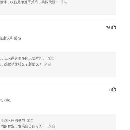
相伴，收徒兄弟携手并肩，共闯天涯！
来自
这款软件，您可以到应用商店进行打分评论，说出您的使用经历，以帮
76
出建议和反馈
战，让玩家有更多的玩耍时间。
来自
流，感觉就像结交了新朋友！
来自
1
的玩家。
了全球玩家的参与
来自
不同的职业，发展自己的专长！
来自