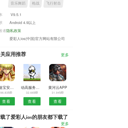
音乐舞蹈
枪战
飞行射击
本
V9.5.1
求
Android 4.9以上
发者
隐私政策
爱彩人ios(中国)官方网站有限公司
相关应用推荐
更多
美途宝安卓版
动高服务安卓版
黄河云APP
96.83MB
32.66MB
31.94MB
查看
查看
查看
载了爱彩人ios的朋友都下载了
更多