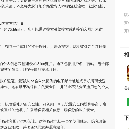
的体育平台，🍌提供丰富多样的体育赛事和刺激的游戏体验。如果
中的乐趣，本文将为您详细介绍
爱彩人ios
的注册流程，让您轻松开
版
要
s
的官方网址🚈
iosgame/148175.html）。您可以通过搜索引擎搜索或直接输入网址来访
开
页面上找到一个醒目的注册按钮。点击该按钮，您将被引导至注册页
要的个人信息来创建
爱彩人ios
账户。通常包括用户名、密码、电子邮
确完整的信息，以确保顺利完成注册。
行账户验证。
爱彩人ios
会向您提供的电子邮件地址或手机号码发送一
证操作。这有助于确保账户的安全性，并防止不法分子滥用您的个人
项，以增强账户的安全性。🎢例如，可以设置安全问题和答案，启
示设置相关选项，并妥善保管相关信息，确保您的账户安全。
下
用条款和规定供您阅读。这些条款包括平台的使用规范、隐私政策
理解这些条款，并确保您同意并愿意遵守。