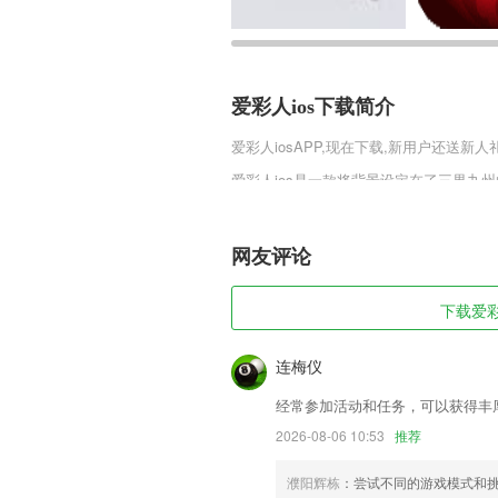
爱彩人ios下载简介
爱彩人ios
APP,现在下载,新用户还送新人
爱彩人ios是一款将背景设定在了三界九
色，每个角色代表的职业都是不一样的，
唯美的三界地图，设计的非常精致唯美的
间就能增强你的战斗力了。
网友评论
爱彩人ios软件特色
下载爱彩人
1,面对必不可少的应急处理措施，不仅在
2,拥有许多实用的教育方式，教育就会变
连梅仪
3,【通讯录】家校沟通，方便快捷；
经常参加活动和任务，可以获得丰
4,二、误点击反馈
2026-08-06 10:53
推荐
5,【监理考试名师直播,监理通关大杀器】
濮阳辉栋
：尝试不同的游戏模式和
6,医生在线