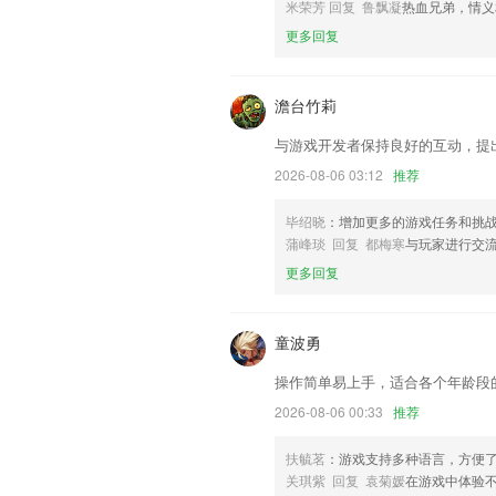
米荣芳 回复 鲁飘凝
热血兄弟，情义
优化转发功能不点发表的问题
更多回复
联系我们
以上就是爱彩人ios的介绍，如果您喜欢
助我们更好的对产品进行优化修改。
澹台竹莉
与游戏开发者保持良好的互动，提
2026-08-06 03:12
推荐
毕绍晓
：增加更多的游戏任务和挑
蒲峰琰 回复 都梅寒
与玩家进行交
更多回复
童波勇
操作简单易上手，适合各个年龄段
2026-08-06 00:33
推荐
扶毓茗
：游戏支持多种语言，方便
关琪紫 回复 袁菊媛
在游戏中体验