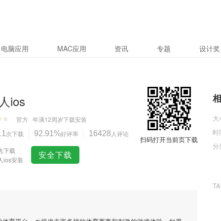
电脑应用
MAC应用
资讯
专题
设计奖
ios
大
官方
年满12周岁
下载安装
时
11
次下载
92.91%
好评率
16428
人评论
扫码打开当前页下载
分
先下载
安全下载
ios安装
T