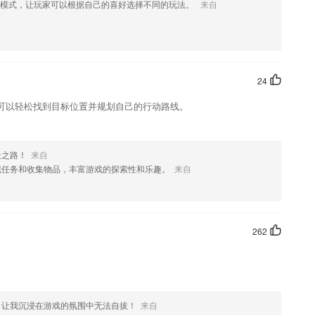
戏模式，让玩家可以根据自己的喜好选择不同的玩法。
来自
线上和线下互联互通，会议和活动互融互用，是党务工作人员的首选、专
组织和开展的必选！
参与/标记有价值的讨论，分享学习攻略，解题思路、创意答案。“教是
24
可以轻松找到目标位置并规划自己的行动路线。
司专属的线下课程，轻松培训员工。
习、模拟考试、复习串讲，在线提问；
激发学生学习的乐趣
天之路！
来自
藏任务和收集物品，丰富游戏的探索性和乐趣。
来自
税务代理.税务机关等
应通知可以重新发送
262
，让我沉浸在游戏的氛围中无法自拔！
来自