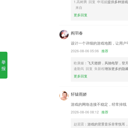
1.高树腾 回复 申瑶妮
提供多种游
爱彩人ios软件优势
来自
更多回复
1.·系统开创了智能+组织生活新模式，
业支部活动的必备和跨层级活动智能协同
2.新手友好的自学氛围，围绕章节及习题
阎羽春
最好的学”。
设计一个详细的游戏地图，让用户
3.·开启定制课程版块，快速定制自己公
2026-08-06 05:06
推荐
4.使用本软件进行在线看视频学习、做练
举
5.接受和完成任务可以获得一定的奖励，
欧康娅
：飞天翅膀，风驰电掣，登
报
逄勤筠 回复 朱新程
增加更多的隐
6.针对从事出口退税工作的广大出口企业.
更多回复
爱彩人ios更新了什么?
新增：发送失败的邮件，在通知栏点击相
轩辕雨娇
优化了首页的启动速度
游戏的网络连接不稳定，经常掉线
自动备份功能支持备份到FTP服务器;
2026-08-06 08:12
推荐
优化软件的性能；
新增语音时长10分钟兑换
赵眉震
：游戏的背景音乐非常悦耳