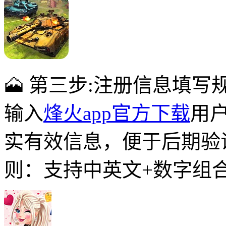
🗻 第三步:注册信息填写
输入
烽火app官方下载
用
实有效信息，便于后期验
则：支持中英文+数字组