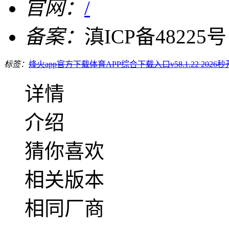
官网：
/
备案：
滇ICP备48225号
标签：
烽火app官方下载
体育APP综合下载入口v58.1.22 2026
秒
详情
介绍
猜你喜欢
相关版本
相同厂商