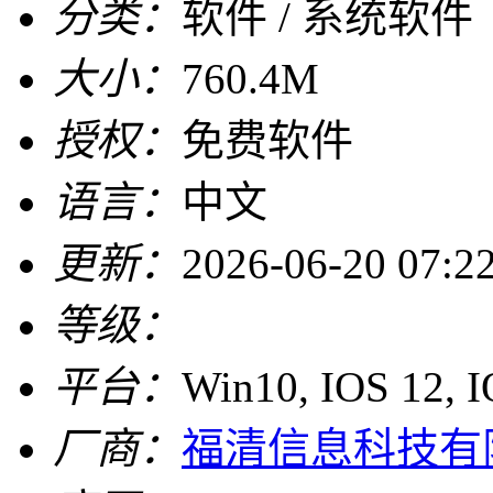
分类：
软件 / 系统软件
大小：
760.4M
授权：
免费软件
语言：
中文
更新：
2026-06-20 07:2
等级：
平台：
Win10, IOS 12, 
厂商：
福清信息科技有