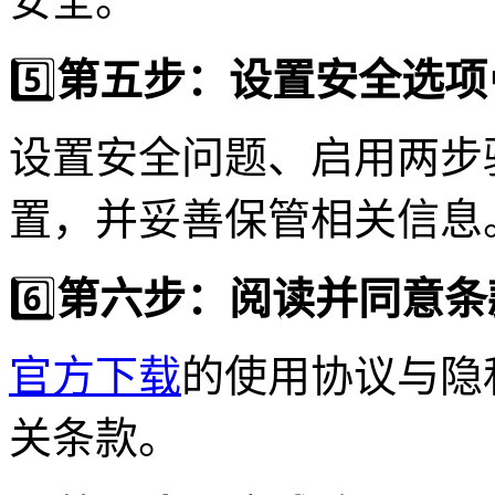
安全。
5️⃣
第五步：设置安全选项
设置安全问题、启用两步
置，并妥善保管相关信息
6️⃣
第六步：阅读并同意条
官方下载
的使用协议与隐
关条款。