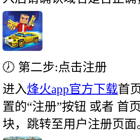
🕖 第二步:点击注册
进入
烽火app官方下载
首
置的“注册”按钮 或者 首
块，跳转至用户注册页面