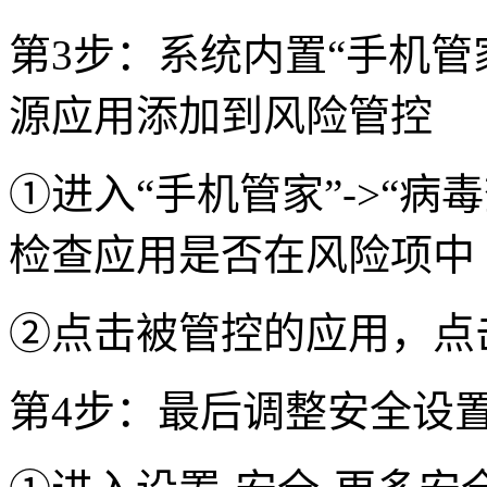
第3步：系统内置“手机管
源应用添加到风险管控
①进入“手机管家”->“病毒
检查应用是否在风险项中
②点击被管控的应用，点
第4步：最后调整安全设