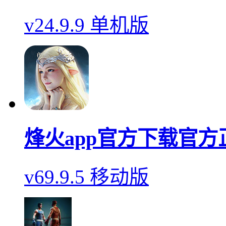
v24.9.9 单机版
烽火app官方下载官方
v69.9.5 移动版