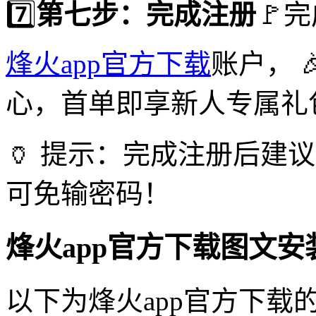
7️⃣
第七步：完成注册
🚩
烽火app官方下载
账户， 
心，首单即享新人专属礼
🏺 提示：完成注册后建
可免输密码！
烽火app官方下载图文
以下为烽火app官方下载