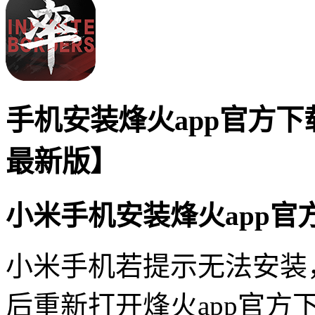
手机安装烽火app官方下
最新版】
小米手机安装烽火app官
小米手机若提示无法安装
后重新打开烽火app官方