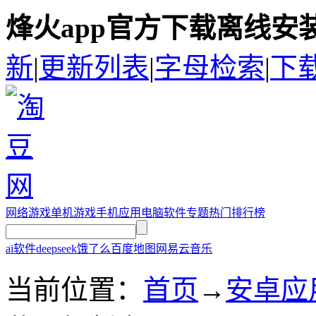
烽火app官方下载离线安装
新
|
更新列表
|
字母检索
|
下
网络游戏
单机游戏
手机应用
电脑软件
专题
热门排行榜
ai软件
deepseek
饿了么
百度地图
网易云音乐
当前位置：
首页
→
安卓应