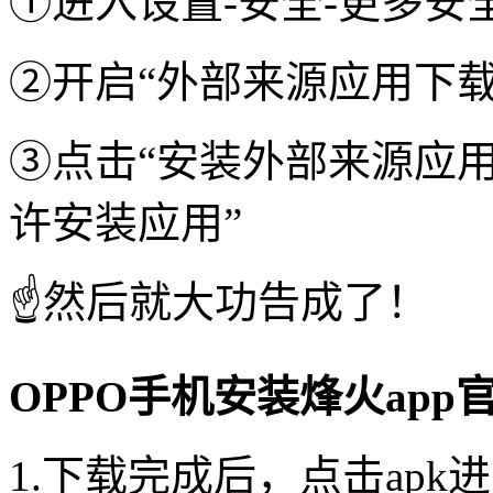
①进入设置-安全-更多安
②开启“外部来源应用下载
③点击“安装外部来源应用
许安装应用”
☝️然后就大功告成了！
OPPO手机安装烽火app
1.下载完成后，点击ap