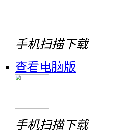
手机扫描下载
查看电脑版
手机扫描下载