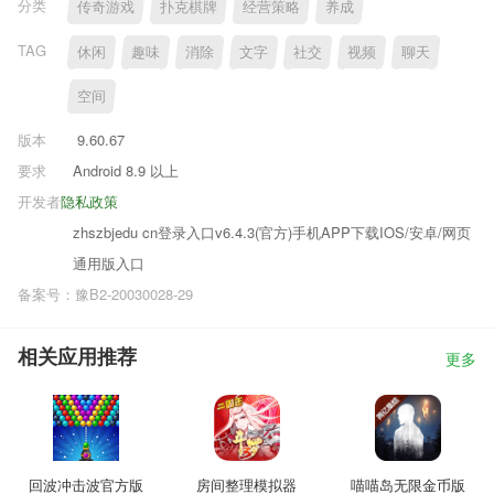
分类
传奇游戏
扑克棋牌
经营策略
养成
TAG
休闲
趣味
消除
文字
社交
视频
聊天
空间
版本
9.60.67
要求
Android 8.9 以上
开发者
隐私政策
zhszbjedu cn登录入口v6.4.3(官方)手机APP下载IOS/安卓/网页
通用版入口
备案号：豫B2-20030028-29
相关应用推荐
更多
回波冲击波官方版
房间整理模拟器
喵喵岛无限金币版