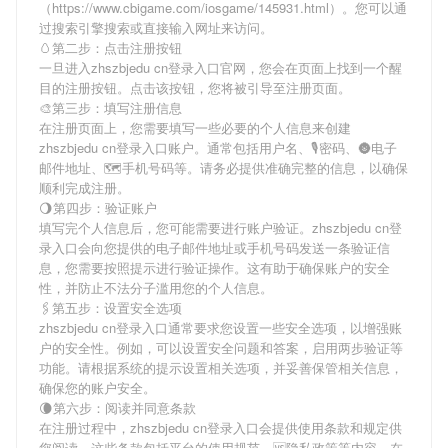
（https://www.cbigame.com/iosgame/145931.html）。您可以通
过搜索引擎搜索或直接输入网址来访问。
🥚第二步：点击注册按钮
一旦进入zhszbjedu cn登录入口官网，您会在页面上找到一个醒
目的注册按钮。点击该按钮，您将被引导至注册页面。
🎨第三步：填写注册信息
在注册页面上，您需要填写一些必要的个人信息来创建
zhszbjedu cn登录入口账户。通常包括用户名、🎙密码、🌚电子
邮件地址、🗺手机号码等。请务必提供准确完整的信息，以确保
顺利完成注册。
🌖第四步：验证账户
填写完个人信息后，您可能需要进行账户验证。zhszbjedu cn登
录入口会向您提供的电子邮件地址或手机号码发送一条验证信
息，您需要按照提示进行验证操作。这有助于确保账户的安全
性，并防止不法分子滥用您的个人信息。
🖇第五步：设置安全选项
zhszbjedu cn登录入口通常要求您设置一些安全选项，以增强账
户的安全性。例如，可以设置安全问题和答案，启用两步验证等
功能。请根据系统的提示设置相关选项，并妥善保管相关信息，
确保您的账户安全。
🌘第六步：阅读并同意条款
在注册过程中，zhszbjedu cn登录入口会提供使用条款和规定供
您阅读。这些条款包括平台的使用规范、🆚隐私政策等内容。在