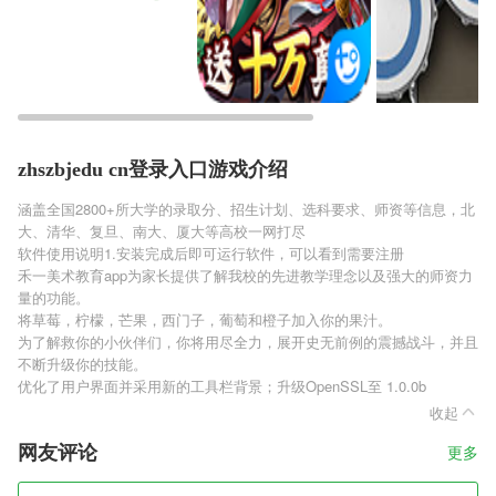
zhszbjedu cn登录入口游戏介绍
涵盖全国2800+所大学的录取分、招生计划、选科要求、师资等信息，北
大、清华、复旦、南大、厦大等高校一网打尽
软件使用说明1.安装完成后即可运行软件，可以看到需要注册
禾一美术教育app为家长提供了解我校的先进教学理念以及强大的师资力
量的功能。
将草莓，柠檬，芒果，西门子，葡萄和橙子加入你的果汁。
为了解救你的小伙伴们，你将用尽全力，展开史无前例的震撼战斗，并且
不断升级你的技能。
优化了用户界面并采用新的工具栏背景；升级OpenSSL至 1.0.0b
收起
网友评论
更多