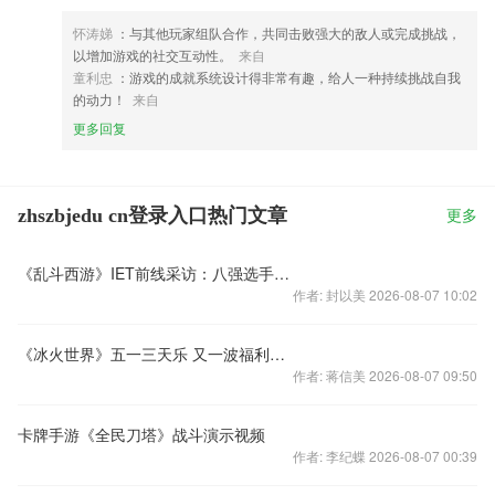
怀涛娣
：与其他玩家组队合作，共同击败强大的敌人或完成挑战，
以增加游戏的社交互动性。
来自
童利忠
：游戏的成就系统设计得非常有趣，给人一种持续挑战自我
的动力！
来自
更多回复
zhszbjedu cn登录入口热门文章
更多
《乱斗西游》IET前线采访：八强选手蛋嫂小沐
作者: 封以美 2026-08-07 10:02
《冰火世界》五一三天乐 又一波福利来袭
作者: 蒋信美 2026-08-07 09:50
卡牌手游《全民刀塔》战斗演示视频
作者: 李纪蝶 2026-08-07 00:39