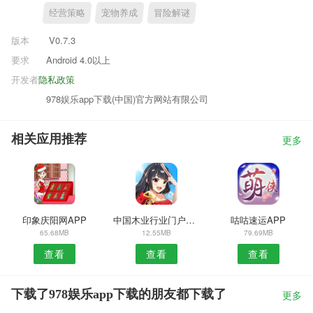
经营策略
宠物养成
冒险解谜
版本
V0.7.3
要求
Android 4.0以上
开发者
隐私政策
978娱乐app下载(中国)官方网站有限公司
相关应用推荐
更多
印象庆阳网APP
中国木业行业门户APP
咕咕速运APP
65.68MB
12.55MB
79.69MB
查看
查看
查看
下载了978娱乐app下载的朋友都下载了
更多