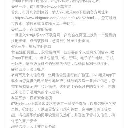
乐app下载
的注册流程，让您轻松开启精彩的体育之旅。
👄第一步：访问978娱乐app下载官网
首先，打开您的浏览器，输入
978娱乐app下载
的官方网址🎇
（https://www.cbigame.com/iosgame/145152.html）。您可以通
过搜索引擎搜索或直接输入网址来访问。
🕹第二步：点击注册按钮
一旦进入
978娱乐app下载
官网，🌾您会在页面上找到一个醒目的
注册按钮。点击该按钮，您将被引导至注册页面。
⌚️第三步：填写注册信息
🏗在注册页面上，您需要填写一些必要的个人信息来创建
978娱
乐app下载
账户。通常包括用户名、密码、电子邮件地址、手机
号码等。请务必提供准确完整的信息，以确保顺利完成注册。
🍔第四步：验证账户
🏂填写完个人信息后，您可能需要进行账户验证。
978娱乐app下
载
会向您提供的电子邮件地址或手机号码发送一条验证信息，您
需要按照提示进行验证操作。这有助于确保账户的安全性，并防
止不法分子滥用您的个人信息。
🎠第五步：设置安全选项
978娱乐app下载
通常要求您设置一些安全选项，以增强账户的安
全性。🕤例如，可以设置安全问题和答案，启用两步验证等功
能。请根据系统的提示设置相关选项，并妥善保管相关信息，确
保您的账户安全。
🎳第六步：阅读并同意条款