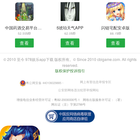
中国药酒交易平台APP
5琥珀天气APP
闪链宅配安卓版
52.55MB
62.0MB
88.1MB
查看
查看
查看
© 2010 至今 978娱乐app下载 版权所有。© Since 2010 cbigame.com. All rights
reserved.
版权保护投诉指引
网上有害信息举报专区
粤公网安备 440106029885
・
公安部网络违法犯罪举报网站
增值电信业务经营许可证：粤B2-20030330号-1
网络出版服务许可证：（署）
网出证（京）字第2799号