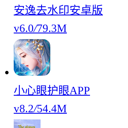
安逸去水印安卓版
v6.0
/
79.3M
小心眼护眼APP
v8.2
/
54.4M