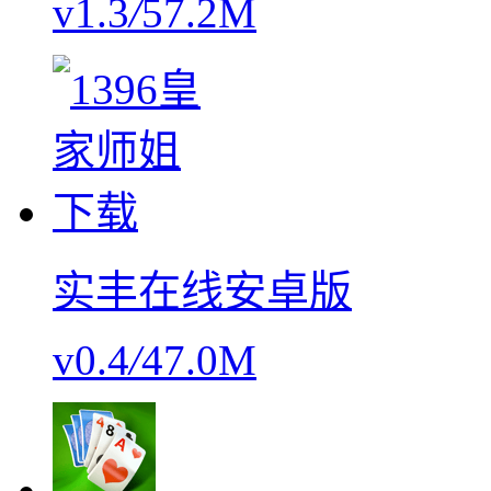
v1.3
/
57.2M
实丰在线安卓版
v0.4
/
47.0M