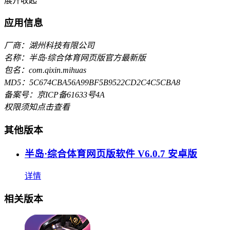
展开
收起
应用信息
厂商：湖州科技有限公司
名称：半岛·综合体育网页版官方最新版
包名：com.qixin.mihuas
MD5：5C674CBA56A99BF5B9522CD2C4C5CBA8
备案号：京ICP备61633号4A
权限须知
点击查看
其他版本
半岛·综合体育网页版软件 V6.0.7 安卓版
详情
相关版本