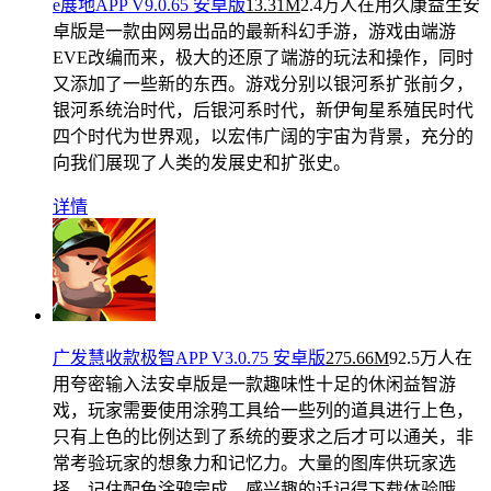
e展地APP V9.0.65 安卓版
13.31M
2.4万人在用
久康益生安
卓版是一款由网易出品的最新科幻手游，游戏由端游
EVE改编而来，极大的还原了端游的玩法和操作，同时
又添加了一些新的东西。游戏分别以银河系扩张前夕，
银河系统治时代，后银河系时代，新伊甸星系殖民时代
四个时代为世界观，以宏伟广阔的宇宙为背景，充分的
向我们展现了人类的发展史和扩张史。
详情
广发慧收款极智APP V3.0.75 安卓版
275.66M
92.5万人在
用
夸密输入法安卓版是一款趣味性十足的休闲益智游
戏，玩家需要使用涂鸦工具给一些列的道具进行上色，
只有上色的比例达到了系统的要求之后才可以通关，非
常考验玩家的想象力和记忆力。大量的图库供玩家选
择，记住配色涂鸦完成，感兴趣的话记得下载体验哦。