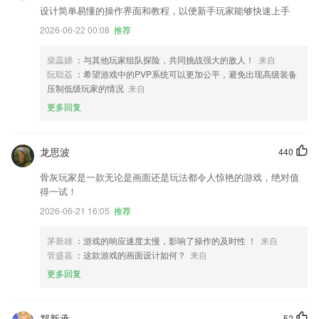
设计简单易懂的操作界面和教程，以便新手玩家能够快速上手
2026-06-22 00:08
推荐
柴蕊娣
：与其他玩家组队探险，共同挑战强大的敌人！
来自
阮聪荔
：希望游戏中的PVP系统可以更加公平，避免出现高级装备
压制低级玩家的情况
来自
更多回复
龙思波
440
骨灰玩家是一款无论是画面还是玩法都令人惊艳的游戏，绝对值
得一试！
2026-06-21 16:05
推荐
茅新雄
：游戏的响应速度太慢，影响了操作的及时性 ！
来自
管盛嘉
：这款游戏的画面设计如何？
来自
更多回复
郑新承
52