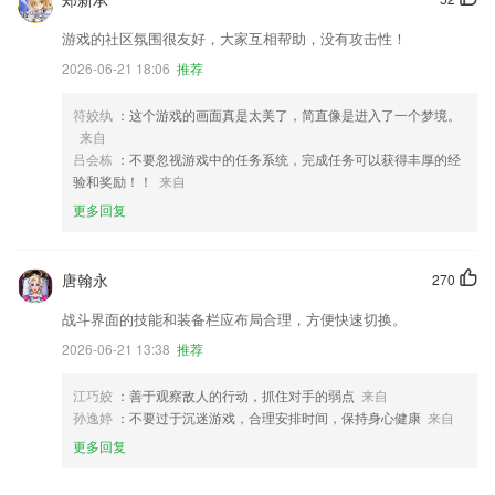
游戏的社区氛围很友好，大家互相帮助，没有攻击性！
2026-06-21 18:06
推荐
符姣纨
：这个游戏的画面真是太美了，简直像是进入了一个梦境。
来自
吕会栋
：不要忽视游戏中的任务系统，完成任务可以获得丰厚的经
验和奖励！！
来自
更多回复
唐翰永
270
战斗界面的技能和装备栏应布局合理，方便快速切换。
2026-06-21 13:38
推荐
江巧姣
：善于观察敌人的行动，抓住对手的弱点
来自
孙逸婷
：不要过于沉迷游戏，合理安排时间，保持身心健康
来自
更多回复