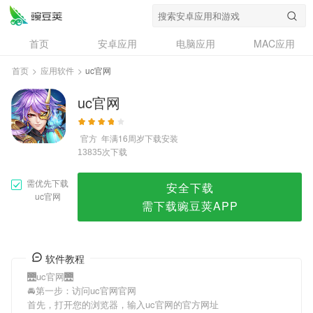
uc官网
首页
安卓应用
电脑应用
MAC应用
资讯
专题
设计奖
创意应用
首页
>
应用软件
>
uc官网
问答
uc官网
官方
年满16周岁
下载安装
次下载
13835
需优先下载
安全下载
uc官网
需下载豌豆荚APP
软件教程
🌉uc官网🌉
🚘第一步：访问uc官网官网
首先，打开您的浏览器，输入uc官网的官方网址