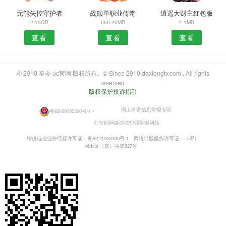
元能失控守护者
战颠单职业传奇
逍遥大财主红包版
2.19GB
656.20MB
4.1MB
查看
查看
查看
© 2010 至今 uc官网 版权所有。© Since 2010 daxiongtv.com . All rights
reserved.
版权保护投诉指引
网上有害信息举报专区
粤B2-20030330号-1
・
公安部网络违法犯罪举报网站
增值电信业务经营许可证：粤B2-20030330号-1
网络出版服务许可证：（署）
网出证（京）字第827号