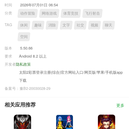
时间
2026年07月01日 06:54
分类
动作冒险
网络游戏
体育竞技
飞行射击
TAG
休闲
趣味
消除
文字
社交
视频
聊天
空间
版本
5.50.66
要求
Android 8.2 以上
开发者
隐私政策
太阳2彩票登录注册(综合)官方网站入口/网页版/苹果/手机版app
下载
备案号：豫B2-20030028-29
相关应用推荐
更多