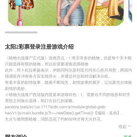
太阳2彩票登录注册游戏介绍
《植物大战僵尸正式版》游戏亮点：1.有非常多的植物，但是每个关卡都
只能选择有限的植物，所以你需要谨慎选择植物
此外，阿卜杜拉希扬表示，伊朗同阿尔及利亚共同关心苏丹局势，两国均
强调苏丹冲突各方应实现停火，并通过外交和对话解决分歧。
有着丰富的剧情故事，随着不断闯关，剧情故事的展开，让玩家充分体验
剧情的美妙。
☆植物大战僵尸西游版内置菜单游戏特色：1、需要在不同的地形和对手
类型之间做出选择，制订出自己的策略。
pandora.loadJs(//ue.17173cdn.com/a/module/global-grab-
hao/v1/js/main.bundle.js?t=+newDate().getTime())【编辑：多肉】。
大火引燃周围植被，消防员花了约80分钟才将大火扑灭。
收起