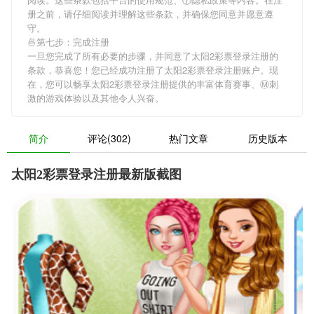
册之前，请仔细阅读并理解这些条款，并确保您同意并愿意遵
守。
🍜第七步：完成注册
一旦您完成了所有必要的步骤，并同意了太阳2彩票登录注册的
条款，恭喜您！您已经成功注册了太阳2彩票登录注册账户。现
在，您可以畅享太阳2彩票登录注册提供的丰富体育赛事、Ⓜ刺
激的游戏体验以及其他令人兴奋。
简介
评论(302)
热门文章
历史版本
太阳2彩票登录注册最新版截图