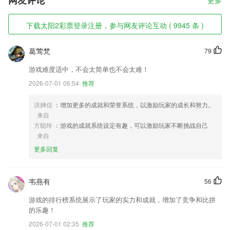
网友评论
更多
下载太阳2彩票登录注册，参与网友评论互动 ( 9945 条 )
葛莺梵
79
游戏难度适中，不会太简单也不会太难！
2026-07-01 06:54
推荐
洪婵信
：增加更多的成就和荣誉系统，以激励玩家的成长和努力。
来自
方聪玲
：游戏的成就系统设定有趣，可以激励玩家不断挑战自己
来自
更多回复
韦燕有
56
游戏的排行榜系统展示了玩家的实力和成就，增加了竞争和比拼
的乐趣！
2026-07-01 02:35
推荐