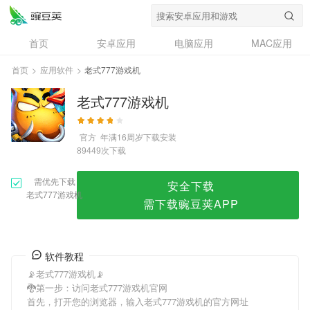
老式777游戏机
首页
安卓应用
电脑应用
MAC应用
资讯
专题
设计奖
创意应用
首页
>
应用软件
>
老式777游戏机
问答
老式777游戏机
官方
年满16周岁
下载安装
次下载
89449
需优先下载
安全下载
老式777游戏机
需下载豌豆荚APP
软件教程
📡老式777游戏机📡
🐉第一步：访问老式777游戏机官网
首先，打开您的浏览器，输入老式777游戏机的官方网址