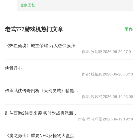
更多回复
老式777游戏机热门文章
更多
《热血仙境》城主荣耀 万人敬仰膜拜
作者: 狄达晓 2026-06-20 07:01
侠骨丹心
作者: 杜紫豪 2026-06-20 06:13
传承武侠传奇剖析《天剑灵域》精髓玩法
作者: 容风宏 2026-06-19 23:00
乱斗西游2注灵来袭 实时对战再添新功能
作者: 司马环霞 2026-06-19 19:19
《魔龙勇士》重要NPC及怪物大盘点