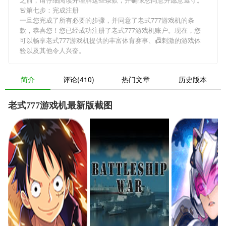
🚨第七步：完成注册
一旦您完成了所有必要的步骤，并同意了老式777游戏机的条
款，恭喜您！您已经成功注册了老式777游戏机账户。现在，您
可以畅享老式777游戏机提供的丰富体育赛事、📠刺激的游戏体
验以及其他令人兴奋。
简介
评论(410)
热门文章
历史版本
老式777游戏机最新版截图