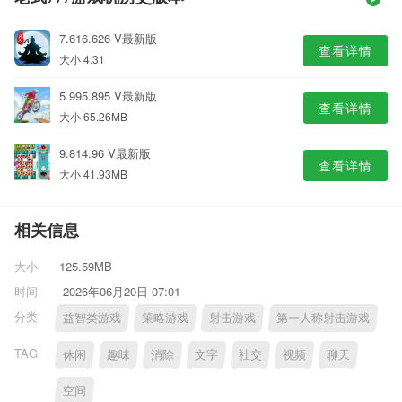
7.616.626 V最新版
查看详情
大小 4.31
5.995.895 V最新版
查看详情
大小 65.26MB
9.814.96 V最新版
查看详情
大小 41.93MB
相关信息
大小
125.59MB
时间
2026年06月20日 07:01
分类
益智类游戏
策略游戏
射击游戏
第一人称射击游戏
TAG
休闲
趣味
消除
文字
社交
视频
聊天
空间