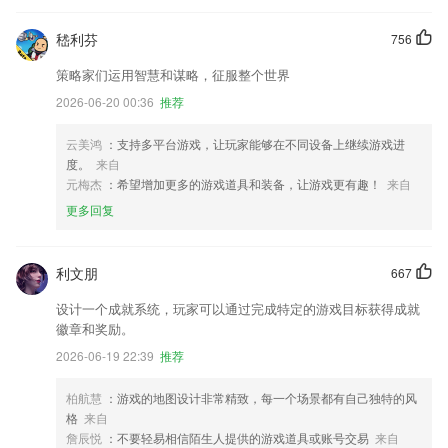
嵇利芬
756
策略家们运用智慧和谋略，征服整个世界
2026-06-20 00:36
推荐
云美鸿
：支持多平台游戏，让玩家能够在不同设备上继续游戏进
度。
来自
元梅杰
：希望增加更多的游戏道具和装备，让游戏更有趣！
来自
更多回复
利文朋
667
设计一个成就系统，玩家可以通过完成特定的游戏目标获得成就
徽章和奖励。
2026-06-19 22:39
推荐
柏航慧
：游戏的地图设计非常精致，每一个场景都有自己独特的风
格
来自
詹辰悦
：不要轻易相信陌生人提供的游戏道具或账号交易
来自