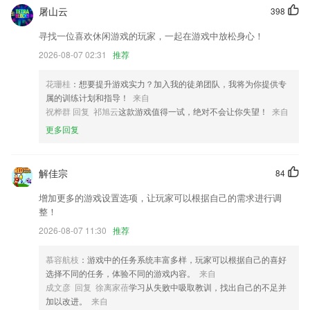
优化了页面刷新功能
屠山云
398
修复了几个已知问题
寻找一位喜欢休闲游戏的玩家，一起在游戏中放松身心！
天气小组件新增多个精确到小时的天气小组件新增天气图标风格选项。
2026-08-07 02:31
推荐
优化内容分享摘要内容
花珊桂
：想要提升游戏实力？加入我的徒弟团队，我将为你提供专
新增多种拼图模板
属的训练计划和指导！
来自
祝桦群 回复 祁旭云
这款游戏值得一试，绝对不会让你失望！
来自
取消订单新增原因选择；
更多回复
联系我们
以上就是半岛真人app下载的介绍，如果您喜欢这款软件，您可以到应用
商店进行打分评论，说出您的使用经历，以帮助我们更好的对产品进行优
解佳宗
84
化修改。
增加更多的游戏设置选项，让玩家可以根据自己的需求进行调
整！
2026-08-07 11:30
推荐
慕容航枝
：游戏中的任务系统丰富多样，玩家可以根据自己的喜好
选择不同的任务，体验不同的游戏内容。
来自
成文彦 回复 徐离家蓓
学习从失败中吸取教训，找出自己的不足并
加以改进。
来自