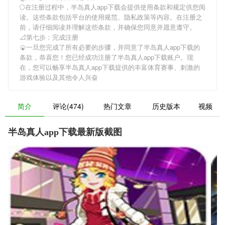
🌕在注册过程中，
半岛真人app下载
会提供使用条款和规定供您阅
读。这些条款包括平台的使用规范、隐私政策等内容。在注册之
前，请仔细阅读并理解这些条款，并确保您同意并愿意遵守。
📐第七步：完成注册
🍘一旦您完成了所有必要的步骤，并同意了
半岛真人app下载
的
条款，恭喜您！您已经成功注册了半岛真人app下载账户。现
在，您可以畅享
半岛真人app下载
提供的丰富体育赛事、刺激的
游戏体验以及其他令人兴奋
简介
评论(474)
热门文章
历史版本
视频
半岛真人app下载最新版截图