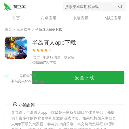
首页
安卓应用
电脑应用
MAC应用
资讯
专题
设计奖
创意应用
首页
>
应用软件
>
半岛真人app下载
问答
半岛真人app下载
官方
年满12周岁
下载安装
次下载
4288667
需优先下载
安全下载
半岛真人app下载安装
小编点评
🥬导语：
半岛真人app下载
🎡是一家备受瞩目的体育平台，🧁提
供丰富多样的体育赛事和刺激的游戏体验。如果您想加入
半岛真
人app下载
的大家庭，参与其中的乐趣，本文将为您详细介绍
半