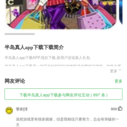
半岛真人app下载下载简介
半岛真人app下载
APP,现在下载,新用户还送新人礼包.
半岛真人app下载是一款完全比较轻松的地牢式卡牌对决游戏，你将会展
更多
开全新的冒险，你可以利用不同的道具，完成不同战队的提升，开局不断
的去进行收集不同的角色，在不同的地牢里面去进行冒险，尽情的去完成
网友评论
更多
探索，无需畏惧任何的情况。
半岛真人app下载软件特色
下载半岛真人app下载参与网友评论互动 ( 897 条 )
1,专业口语，外教交流无国界；
宰剑洋
909
2,快速扫描出在后台潜伏运行的各种应用、服务。
3,初级会计职称软件2022(改名为初级会计职称随身学)基金从业随身学ap
虽然游戏里有很多困难，但是我相信只要努力，总会有突破的一
p对啊课堂官方版考研英语君app对啊会计职称对题库手机版金融考试帮a
天