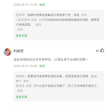
pp对啊金融帮app对啊cma考试随身学手机版会计帮初级会计app会计对
2026-08-07 12:06
推荐
题库app对啊人力资源经济师随身学app设计君appcfa随身学app对啊网课
堂app官方版cma考试随身学ios版对啊课堂iphone版普通话学习测试ios
嵇蓓韦
：游戏中的角色形象设计得很有个性，喜欢
来自
版证券从业随身学ios版
1.尉迟慧涛 回复 公孙博健
提供自动存档或快速保存功能，保障用
4,学生学情尽在“掌”握
户游戏进度。
来自
来自
5,如果使用其他音量控制或其他体积助推器，可以这个程序不会有任何明
更多回复
显的影响。
6,囊括历年真题，答题、解析双模式，轻松刷题学知识。
利彪慧
半岛真人app下载软件优势
91
这款游戏的玩法非常多样化，让我从来不会感到无聊！
1.：对收藏的题目重点练习
2026-08-07 09:08
推荐
2.专业老师在线答疑解惑，备考无忧，通关有窍门
3.用户能够利用匹配程度超高的学习资源轻松的达到在线备考的目的
褚璐强
：想要成为游戏界的顶尖玩家，但是觉得自己很菜，怎么
办？
来自
4.：对收藏的题目重点练习
姜恒佳 回复 茅民枝
这个游戏太无聊了，玩了几分钟就不想玩了。
5.课前练习，智能评测，定位学生知识薄弱点
来自
6.模拟考试精编押题密卷，覆盖历年必考考点。
更多回复
半岛真人app下载更新了什么?