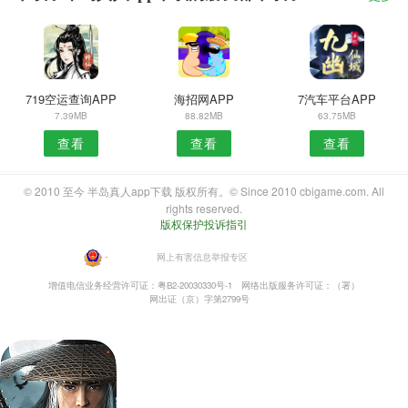
719空运查询APP
海招网APP
7汽车平台APP
7.39MB
88.82MB
63.75MB
查看
查看
查看
© 2010 至今 半岛真人app下载 版权所有。© Since 2010 cbigame.com. All
rights reserved.
版权保护投诉指引
・
网上有害信息举报专区
增值电信业务经营许可证：粤B2-20030330号-1
网络出版服务许可证：（署）
网出证（京）字第2799号