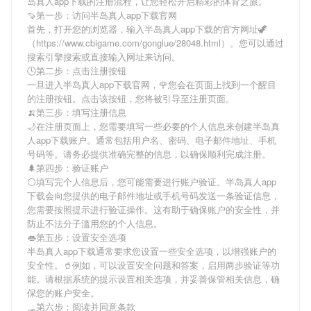
岛真人app下载
的注册流程，让您轻松开启精彩的体育之旅。
🍠第一步：访问半岛真人app下载官网
首先，打开您的浏览器，输入
半岛真人app下载
的官方网址🦖
（https://www.cbigame.com/gonglue/28048.html）。您可以通过
搜索引擎搜索或直接输入网址来访问。
🕓第二步：点击注册按钮
一旦进入
半岛真人app下载
官网，🌹您会在页面上找到一个醒目
的注册按钮。点击该按钮，您将被引导至注册页面。
🍌第三步：填写注册信息
🌙在注册页面上，您需要填写一些必要的个人信息来创建
半岛真
人app下载
账户。通常包括用户名、密码、电子邮件地址、手机
号码等。请务必提供准确完整的信息，以确保顺利完成注册。
🌲第四步：验证账户
⚪填写完个人信息后，您可能需要进行账户验证。
半岛真人app
下载
会向您提供的电子邮件地址或手机号码发送一条验证信息，
您需要按照提示进行验证操作。这有助于确保账户的安全性，并
防止不法分子滥用您的个人信息。
👄第五步：设置安全选项
半岛真人app下载
通常要求您设置一些安全选项，以增强账户的
安全性。🥤例如，可以设置安全问题和答案，启用两步验证等功
能。请根据系统的提示设置相关选项，并妥善保管相关信息，确
保您的账户安全。
🛷第六步：阅读并同意条款