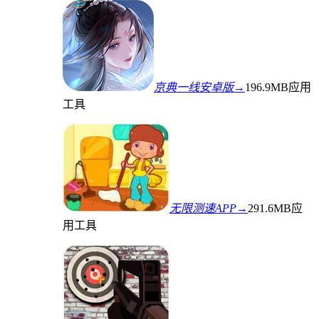
京典一线安卓版→
196.9MB
应用
工具
无限测速APP→
291.6MB
应
用工具