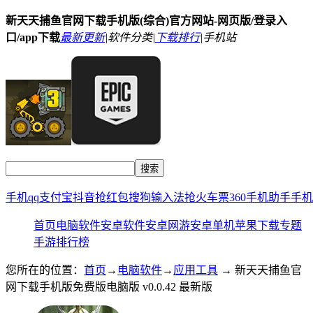
新天天捕鱼官网下载手机版(综合)官方网站-网页版/登录入
口/app下载
最新更新
|
软件分类|
下载排行
|
手机站
手机qq
支付宝
抖音
抢红包
搜狗输入法
抢火车票
360手机助手
手机
首页
电脑软件
安卓软件
安卓网游
安卓单机
苹果下载
专题
手游排行榜
您所在的位置：
首页
→
电脑软件
→
应用工具
→ 新天天捕鱼官
网下载手机版免费版电脑版 v0.0.42 最新版