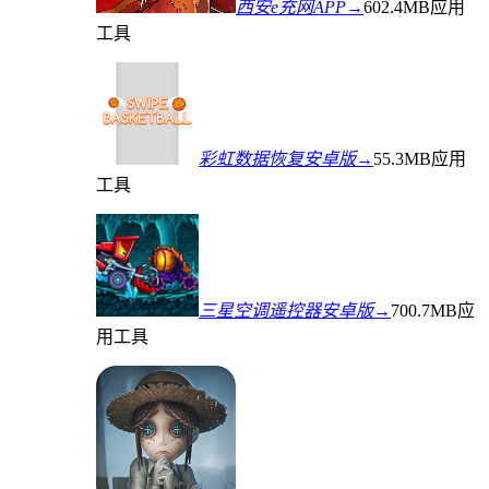
西安e充网APP→
602.4MB
应用
工具
彩虹数据恢复安卓版→
55.3MB
应用
工具
三星空调遥控器安卓版→
700.7MB
应
用工具