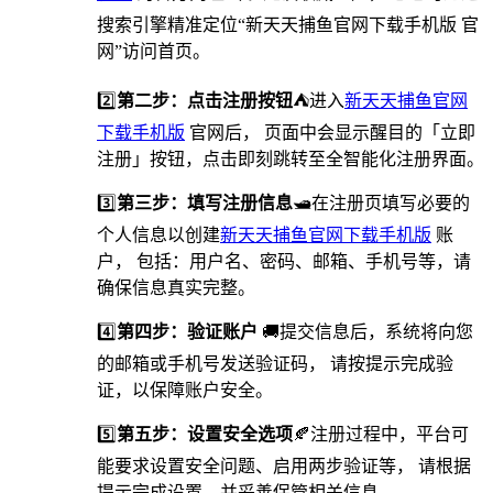
搜索引擎精准定位“新天天捕鱼官网下载手机版 官
网”访问首页。
2️⃣
第二步：点击注册按钮
⛺️进入
新天天捕鱼官网
下载手机版
官网后， 页面中会显示醒目的「立即
注册」按钮，点击即刻跳转至全智能化注册界面。
3️⃣
第三步：填写注册信息
🛥在注册页填写必要的
个人信息以创建
新天天捕鱼官网下载手机版
账
户， 包括：用户名、密码、邮箱、手机号等，请
确保信息真实完整。
4️⃣
第四步：验证账户
🚚提交信息后，系统将向您
的邮箱或手机号发送验证码， 请按提示完成验
证，以保障账户安全。
5️⃣
第五步：设置安全选项
🍂️注册过程中，平台可
能要求设置安全问题、启用两步验证等， 请根据
提示完成设置，并妥善保管相关信息。