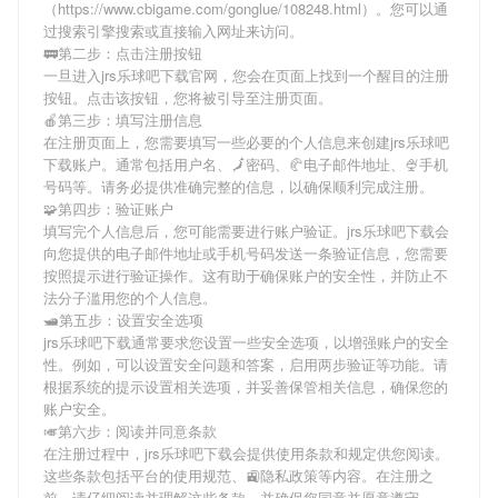
（https://www.cbigame.com/gonglue/108248.html）。您可以通
过搜索引擎搜索或直接输入网址来访问。
🚃第二步：点击注册按钮
一旦进入jrs乐球吧下载官网，您会在页面上找到一个醒目的注册
按钮。点击该按钮，您将被引导至注册页面。
🍎第三步：填写注册信息
在注册页面上，您需要填写一些必要的个人信息来创建jrs乐球吧
下载账户。通常包括用户名、🗾密码、🥐电子邮件地址、🍨手机
号码等。请务必提供准确完整的信息，以确保顺利完成注册。
🧩第四步：验证账户
填写完个人信息后，您可能需要进行账户验证。jrs乐球吧下载会
向您提供的电子邮件地址或手机号码发送一条验证信息，您需要
按照提示进行验证操作。这有助于确保账户的安全性，并防止不
法分子滥用您的个人信息。
🛥第五步：设置安全选项
jrs乐球吧下载通常要求您设置一些安全选项，以增强账户的安全
性。例如，可以设置安全问题和答案，启用两步验证等功能。请
根据系统的提示设置相关选项，并妥善保管相关信息，确保您的
账户安全。
🎺第六步：阅读并同意条款
在注册过程中，jrs乐球吧下载会提供使用条款和规定供您阅读。
这些条款包括平台的使用规范、🚉隐私政策等内容。在注册之
前，请仔细阅读并理解这些条款，并确保您同意并愿意遵守。