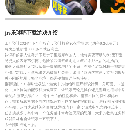
jrs乐球吧下载游戏介绍
工厂预计2024年下半年投产，预计投资30亿雷亚尔（约合6.2亿美元），
将为当地新增5000多个就业岗位。
认识乔的家人慢乔并不是盒子里最犀利的人，他将需要帮助防御沼泽!遇
见扔火的表亲韦尔德，危险的武装叔叔毛毛大叔和不那么甜的毛奶奶。
植物大战僵尸返茂版这是一款策略塔防的手游，在整个游戏过程中都需要
和僵尸对战，不然就很容易被僵尸袭击，采用了蒸汽的主题，支持切换多
种不同的地图，每个环境下都需要和僵尸斗智斗勇。
推荐理由：1.趣味性极强：游戏中的植物和僵尸都设计得十分可爱、卡通
化，加上搞笑的配乐和游戏画面，让玩家无论是操作还是游玩过程都非常
享受;2.游戏挑战性大：每个关卡的植物和僵尸都有不同的特性和优缺
点，需要玩家根据不同的情况选择不同的植物摆放位置，进行间隔和攻击
的平衡，从而达成过关的目标;3.游戏内容丰富：游戏中包含的模式多，
任务挑战多，其中每一个任务都非常考验玩家的思维，太多的收集任务和
成就目标也会让玩家一直玩下去。
太子随即辞别王后。