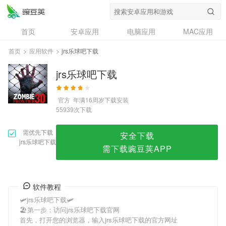
jrs乐球吧下载
首页
安卓应用
电脑应用
MAC应用
资讯
专题
设计奖
创意应用
首页
>
应用软件
>
jrs乐球吧下载
问答
jrs乐球吧下载
官方
年满16周岁
下载安装
次下载
55939
需优先下载
安全下载
jrs乐球吧下载
需下载豌豆荚APP
软件教程
🛩jrs乐球吧下载🛩
🏖第一步：访问jrs乐球吧下载官网
首先，打开您的浏览器，输入jrs乐球吧下载的官方网址