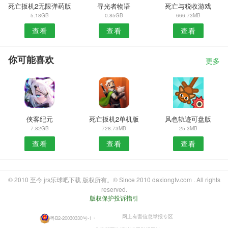
死亡扳机2无限弹药版
寻光者物语
死亡与税收游戏
5.18GB
0.85GB
666.73MB
查看
查看
查看
你可能喜欢
更多
侠客纪元
死亡扳机2单机版
风色轨迹可盘版
7.82GB
728.73MB
25.3MB
查看
查看
查看
© 2010 至今 jrs乐球吧下载 版权所有。© Since 2010 daxiongtv.com . All rights
reserved.
版权保护投诉指引
网上有害信息举报专区
粤B2-20030330号-1
・