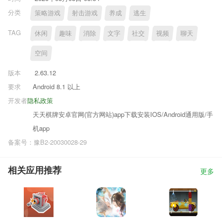
分类
策略游戏
射击游戏
养成
逃生
TAG
休闲
趣味
消除
文字
社交
视频
聊天
空间
版本
2.63.12
要求
Android 8.1 以上
开发者
隐私政策
天天棋牌安卓官网(官方网站)app下载安装IOS/Android通用版/手
机app
备案号：豫B2-20030028-29
相关应用推荐
更多