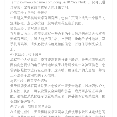
（https://www.cbigame.com/gonglue/107622.html）。您可以通
过搜索引擎搜索或直接输入网址来访问。
🕢第二步：点击注册按钮
一旦进入天天棋牌安卓官网官网，您会在页面上找到一个醒目的
注册按钮。点击该按钮，您将被引导至注册页面。
🕌第三步：填写注册信息
在注册页面上，您需要填写一些必要的个人信息来创建天天棋牌
安卓官网账户。通常包括用户名、🍷密码、🎡电子邮件地址、💻
手机号码等。请务必提供准确完整的信息，以确保顺利完成注
册。
🐟第四步：验证账户
填写完个人信息后，您可能需要进行账户验证。天天棋牌安卓官
网会向您提供的电子邮件地址或手机号码发送一条验证信息，您
需要按照提示进行验证操作。这有助于确保账户的安全性，并防
止不法分子滥用您的个人信息。
🏂第五步：设置安全选项
天天棋牌安卓官网通常要求您设置一些安全选项，以增强账户的
安全性。例如，可以设置安全问题和答案，启用两步验证等功
能。请根据系统的提示设置相关选项，并妥善保管相关信息，确
保您的账户安全。
🏝第六步：阅读并同意条款
在注册过程中，天天棋牌安卓官网会提供使用条款和规定供您阅
读。这些条款包括平台的使用规范、🔵隐私政策等内容。在注册