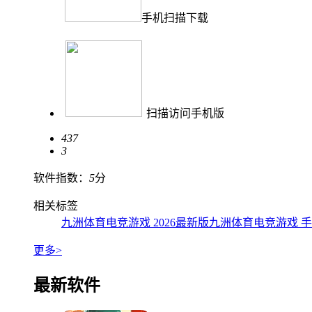
手机扫描下载
扫描访问手机版
437
3
软件指数：
5
分
相关标签
九洲体育电竞游戏 2026最新版
九洲体育电竞游戏 
更多>
最新软件