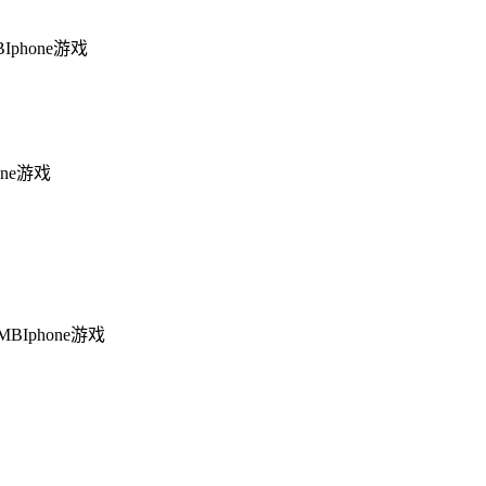
B
Iphone游戏
one游戏
5MB
Iphone游戏