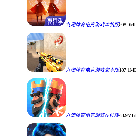
九洲体育电竞游戏单机版
898.9M
九洲体育电竞游戏安卓版
187.1M
九洲体育电竞游戏在线版
48.9MB