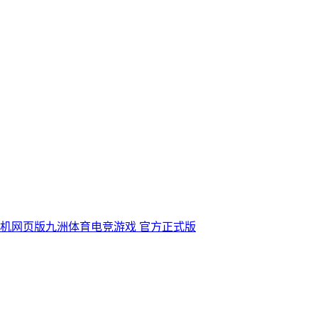
手机网页版
九洲体育电竞游戏 官方正式版