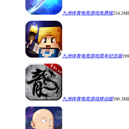
九洲体育电竞游戏免费版
254.2M
九洲体育电竞游戏周年纪念版
19
九洲体育电竞游戏移动版
590.3M