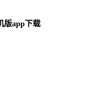
机版app下载