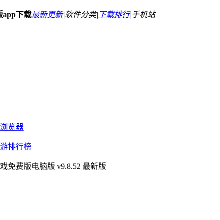
版app下载
最新更新
|
软件分类|
下载排行
|
手机站
浏览器
游排行榜
免费版电脑版 v9.8.52 最新版