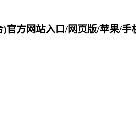
综合)官方网站入口/网页版/苹果/手