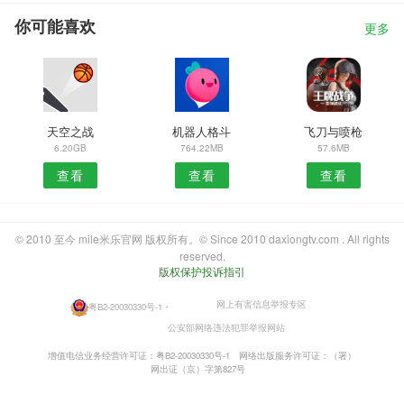
你可能喜欢
更多
天空之战
机器人格斗
飞刀与喷枪
6.20GB
764.22MB
57.6MB
查看
查看
查看
© 2010 至今 mile米乐官网 版权所有。© Since 2010 daxiongtv.com . All rights
reserved.
版权保护投诉指引
网上有害信息举报专区
粤B2-20030330号-1
・
公安部网络违法犯罪举报网站
增值电信业务经营许可证：粤B2-20030330号-1
网络出版服务许可证：（署）
网出证（京）字第827号