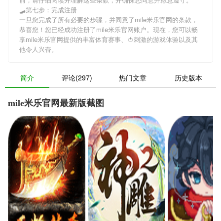
🛹第七步：完成注册
一旦您完成了所有必要的步骤，并同意了mile米乐官网的条款，
恭喜您！您已经成功注册了mile米乐官网账户。现在，您可以畅
享mile米乐官网提供的丰富体育赛事、🍅刺激的游戏体验以及其
他令人兴奋。
简介
评论(297)
热门文章
历史版本
mile米乐官网最新版截图