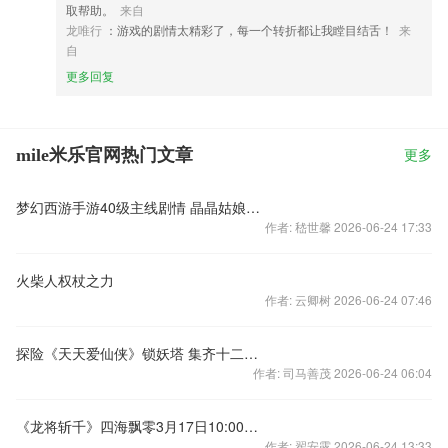
取帮助。
来自
龙唯行
：游戏的剧情太精彩了，每一个转折都让我瞠目结舌！
来
自
更多回复
mile米乐官网热门文章
更多
梦幻西游手游40级主线剧情 晶晶姑娘2视频攻略
作者: 嵇世馨 2026-06-24 17:33
火柴人权杖之力
作者: 云卿树 2026-06-24 07:46
探险《天天爱仙侠》锁妖塔 集齐十二生肖召唤神龙
作者: 司马善茂 2026-06-24 06:04
《龙将斩千》四海飘零3月17日10:00震撼开启
作者: 翟安露 2026-06-24 13:33