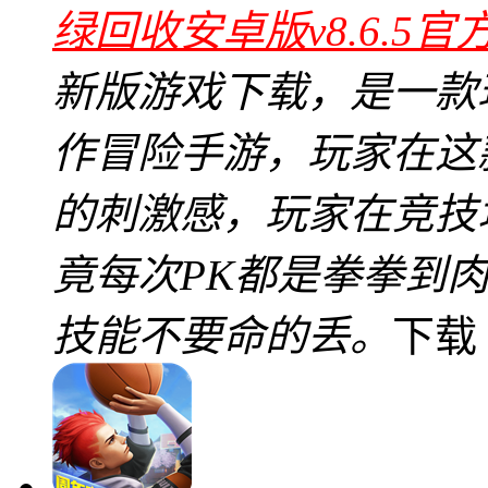
绿回收安卓版v8.6.5官
新版游戏下载，是一款
作冒险手游，玩家在这
的刺激感，玩家在竞技
竟每次PK都是拳拳到
技能不要命的丢。
下载