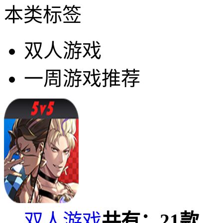
本类标签
双人游戏
一周游戏推荐
双人游戏
共有：
21
款