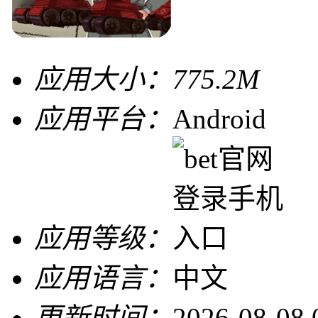
应用大小：
775.2M
应用平台：
Android
应用等级：
应用语言：
中文
更新时间：
2026-08-08 