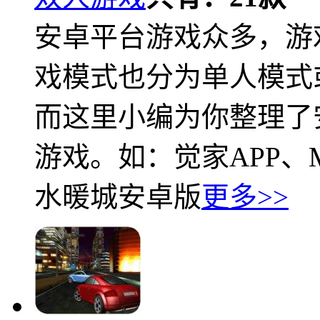
安卓平台游戏众多，游
戏模式也分为单人模式
而这里小编为你整理了
游戏。如：觉家APP、M
水暖城安卓版
更多>>