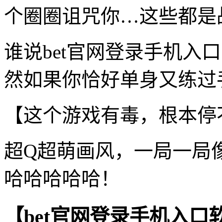
个圈圈诅咒你…这些都是
谁说bet官网登录手机入
然如果你恰好单身又练过手
【这个游戏有毒，根本停
超Q超萌画风，一局一局
哈哈哈哈哈！
【bet官网登录手机入口