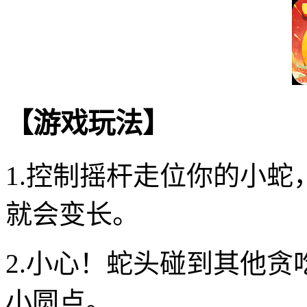
【游戏玩法】
1.控制摇杆走位你的小
就会变长。
2.小心！蛇头碰到其他
小圆点。