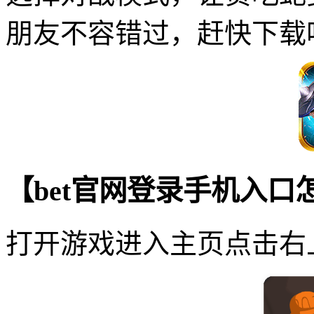
朋友不容错过，赶快下载
【bet官网登录手机入
打开游戏进入主页点击右