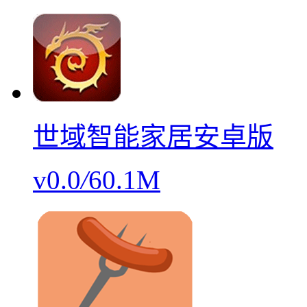
世域智能家居安卓版
v0.0
/
60.1M