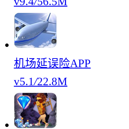
v9.4
/
56.5M
机场延误险APP
v5.1
/
22.8M