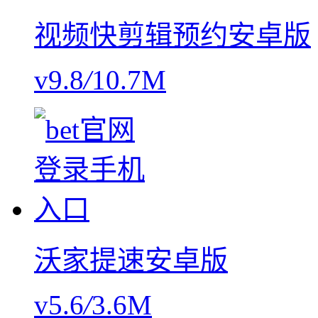
视频快剪辑预约安卓版
v9.8
/
10.7M
沃家提速安卓版
v5.6
/
3.6M