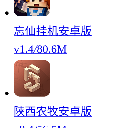
忘仙挂机安卓版
v1.4
/
80.6M
陕西农牧安卓版