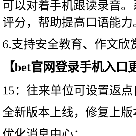
可以对着手机跟读录音。
评分，帮助提高口语能力
6.支持安全教育、作文欣
【bet官网登录手机入口
15：往来单位可设置返点
全新版本上线，修复上版
优化消息中心；