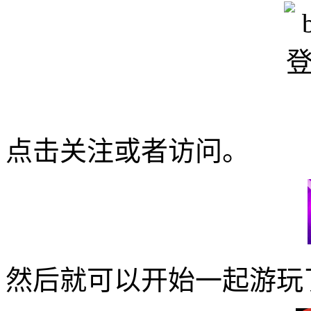
点击关注或者访问。
然后就可以开始一起游玩