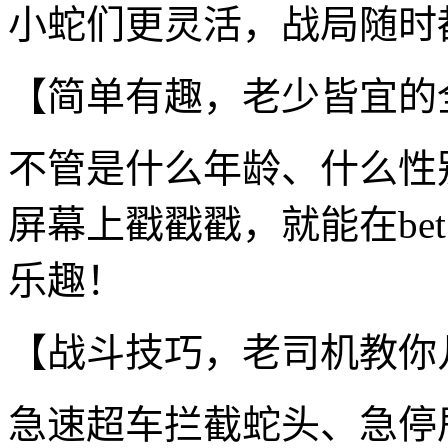
小蛇们更灵活，战局随时
【简单有趣，老少皆宜的
不管是什么年龄、什么性
屏幕上戳戳戳，就能在be
乐趣！
【战斗技巧，老司机教你
急速超车拦截蛇头、急停