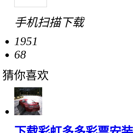
手机扫描下载
1951
68
猜你喜欢
下载彩虹多多彩票安装