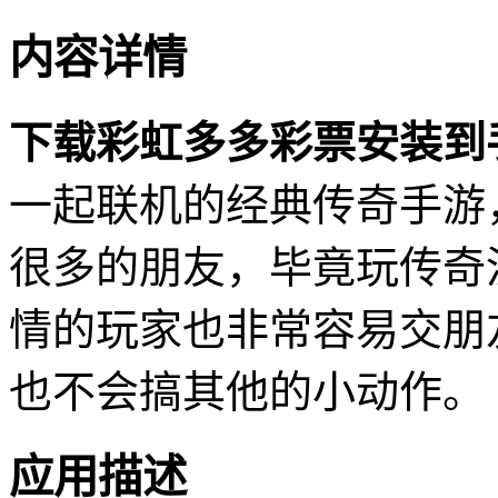
内容详情
下载彩虹多多彩票安装到
一起联机的经典传奇手游
很多的朋友，毕竟玩传奇
情的玩家也非常容易交朋
也不会搞其他的小动作。
应用描述