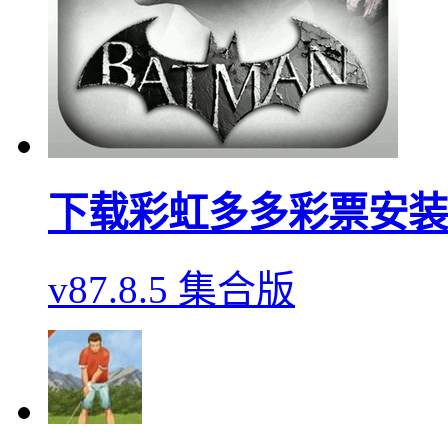
下载彩虹多多彩票安装
v87.8.5 集合版