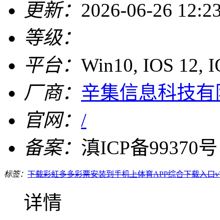
更新：
2026-06-26 12:2
等级：
平台：
Win10, IOS 12, 
厂商：
辛集信息科技有
官网：
/
备案：
滇ICP备99370号
标签：
下载彩虹多多彩票安装到手机上
体育APP综合下载入口v78.9
详情