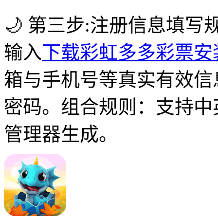
🌙 第三步:注册信息填写
输入
下载彩虹多多彩票安
箱与手机号等真实有效信
密码。组合规则：支持中
管理器生成。