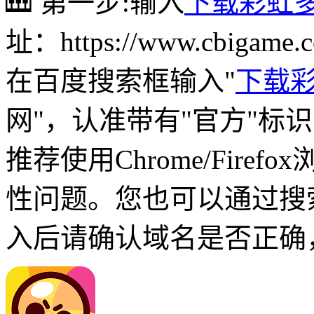
🎹 第一步:输入
下载彩虹
址：https://www.cbigame.
在百度搜索框输入"
下载
网"，认准带有"官方"标
推荐使用Chrome/Fire
性问题。您也可以通过搜
入后请确认域名是否正确