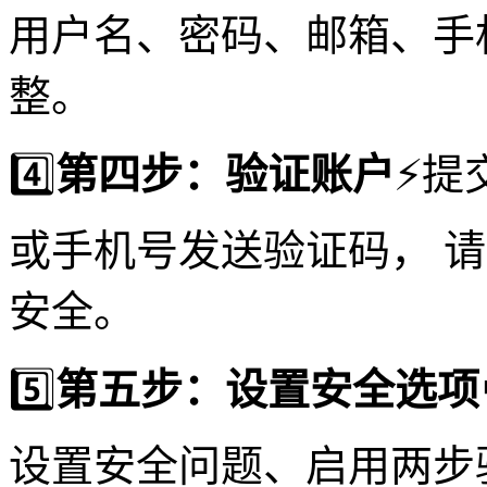
用户名、密码、邮箱、手
整。
4️⃣
第四步：验证账户
⚡️
或手机号发送验证码， 
安全。
5️⃣
第五步：设置安全选项
设置安全问题、启用两步