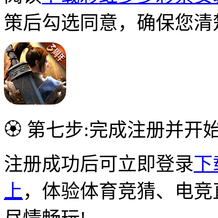
策后勾选同意，确保您清
🏵 第七步:完成注册并开
注册成功后可立即登录
下
上
，体验体育竞猜、电竞