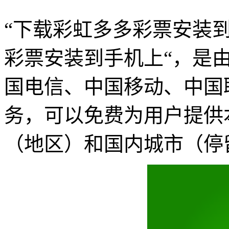
“下载彩虹多多彩票安装到
彩票安装到手机上“，是
国电信、中国移动、中国
务，可以免费为用户提供
（地区）和国内城市（停