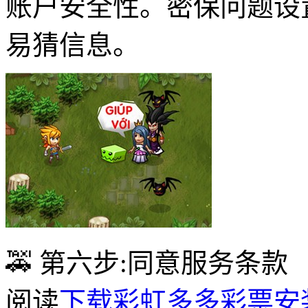
账户安全性。密保问题设
易猜信息。
🚕 第六步:同意服务条款
阅读
下载彩虹多多彩票安