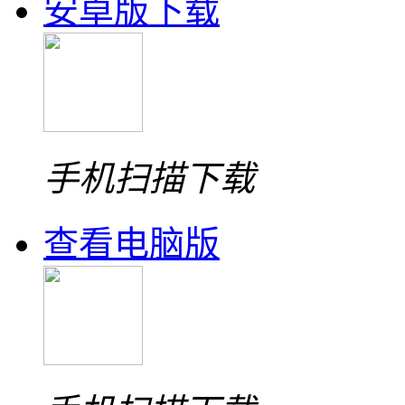
安卓版下载
手机扫描下载
查看电脑版