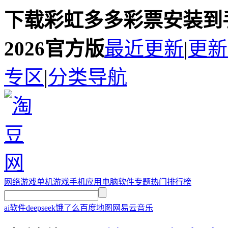
下载彩虹多多彩票安装到
2026官方版
最近更新
|
更新
专区
|
分类导航
网络游戏
单机游戏
手机应用
电脑软件
专题
热门排行榜
ai软件
deepseek
饿了么
百度地图
网易云音乐