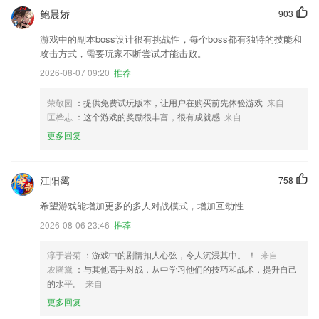
鲍晨娇
903
游戏中的副本boss设计很有挑战性，每个boss都有独特的技能和
攻击方式，需要玩家不断尝试才能击败。
2026-08-07 09:20
推荐
荣敬园
：提供免费试玩版本，让用户在购买前先体验游戏
来自
匡桦志
：这个游戏的奖励很丰富，很有成就感
来自
更多回复
江阳霭
758
希望游戏能增加更多的多人对战模式，增加互动性
2026-08-06 23:46
推荐
淳于岩菊
：游戏中的剧情扣人心弦，令人沉浸其中。 ！
来自
农腾黛
：与其他高手对战，从中学习他们的技巧和战术，提升自己
的水平。
来自
更多回复