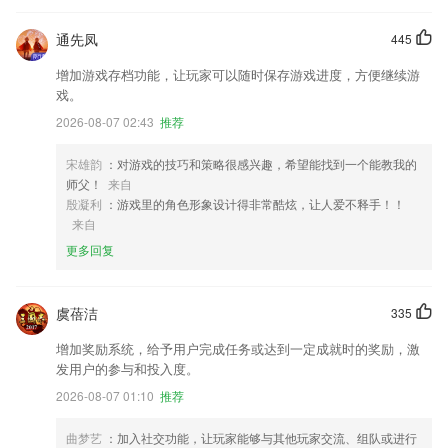
通先凤
445
增加游戏存档功能，让玩家可以随时保存游戏进度，方便继续游
戏。
2026-08-07 02:43
推荐
宋雄韵
：对游戏的技巧和策略很感兴趣，希望能找到一个能教我的
师父！
来自
殷凝利
：游戏里的角色形象设计得非常酷炫，让人爱不释手！！
来自
更多回复
虞蓓洁
335
增加奖励系统，给予用户完成任务或达到一定成就时的奖励，激
发用户的参与和投入度。
2026-08-07 01:10
推荐
曲梦艺
：加入社交功能，让玩家能够与其他玩家交流、组队或进行