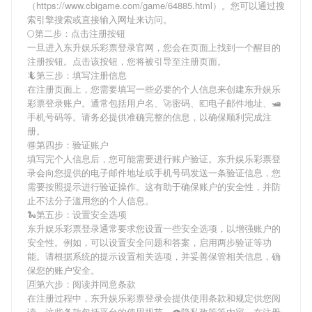
（https://www.cbigame.com/game/64885.html）。您可以通过搜
索引擎搜索或直接输入网址来访问。
🌕第二步：点击注册按钮
一旦进入东升娱乐彩票登录官网，您会在页面上找到一个醒目的
注册按钮。点击该按钮，您将被引导至注册页面。
🦎第三步：填写注册信息
在注册页面上，您需要填写一些必要的个人信息来创建东升娱乐
彩票登录账户。通常包括用户名、🚀密码、💶电子邮件地址、🛥
手机号码等。请务必提供准确完整的信息，以确保顺利完成注
册。
🉐第四步：验证账户
填写完个人信息后，您可能需要进行账户验证。东升娱乐彩票登
录会向您提供的电子邮件地址或手机号码发送一条验证信息，您
需要按照提示进行验证操作。这有助于确保账户的安全性，并防
止不法分子滥用您的个人信息。
🐍第五步：设置安全选项
东升娱乐彩票登录通常要求您设置一些安全选项，以增强账户的
安全性。例如，可以设置安全问题和答案，启用两步验证等功
能。请根据系统的提示设置相关选项，并妥善保管相关信息，确
保您的账户安全。
🈷第六步：阅读并同意条款
在注册过程中，东升娱乐彩票登录会提供使用条款和规定供您阅
读。这些条款包括平台的使用规范、👁隐私政策等内容。在注册