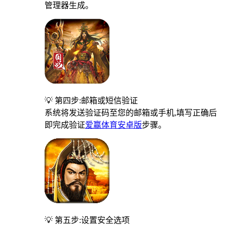
管理器生成。
💡 第四步:邮箱或短信验证
系统将发送验证码至您的邮箱或手机,填写正确后
即完成验证
爱赢体育安卓版
步骤。
💡 第五步:设置安全选项