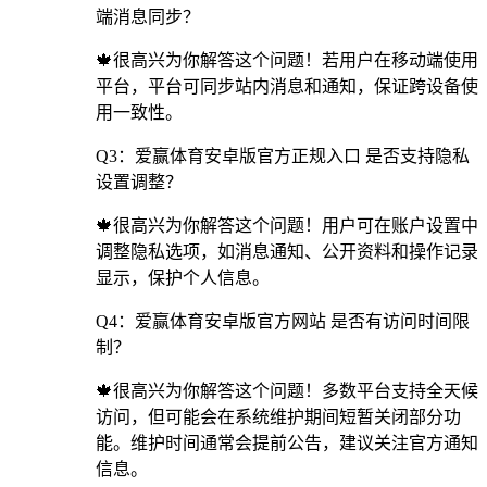
端消息同步？
🍁很高兴为你解答这个问题！若用户在移动端使用
平台，平台可同步站内消息和通知，保证跨设备使
用一致性。
Q3：爱赢体育安卓版官方正规入口 是否支持隐私
设置调整？
🍁很高兴为你解答这个问题！用户可在账户设置中
调整隐私选项，如消息通知、公开资料和操作记录
显示，保护个人信息。
Q4：爱赢体育安卓版官方网站 是否有访问时间限
制？
🍁很高兴为你解答这个问题！多数平台支持全天候
访问，但可能会在系统维护期间短暂关闭部分功
能。维护时间通常会提前公告，建议关注官方通知
信息。