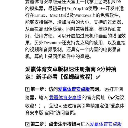
爱赢体育安卓版是任天堂上一代掌上游戏机NDS
的模拟器，最初是由YopYop156使用C++开发并运
行在Linux，Mac OS以及Windows上的免费软件，
能够支持保存、增加屏幕的大小、支持的过滤器，
从而提高图像质量。同时兼容性高，模拟界面友
好，使用方便，可以开启超过原机种画面的增强效
果。另外Desmume还支持麦克风的使用，以及直接
的视频和音频录制，还具有一个内置的电影录音
机，算的上是同类软件中的翘楚。
爱赢体育安卓版极速注册指南 9分钟搞
定！新手必看【保姆级教程】✅
1️⃣
第一步：访问
爱赢体育安卓版
官网
。 🆘打开浏
览器，输入
爱赢体育安卓版
的官方网址（/✔️建议
收藏！）， 您也可通过搜索引擎精准定位“爱赢体
育安卓版 官网”访问首页。
2️⃣
第二步：点击注册按钮
🍯进入
爱赢体育安卓版