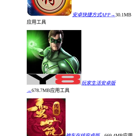
安卓快捷方式APP→
30.1MB
应用工具
玩家生活安卓版
→
678.7MB
应用工具
神车在线安卓版→
669.4MB
应用