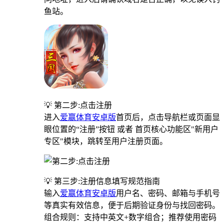
鱼站。
💡 第二步:点击注册
进入
爱赢体育安卓版
首页后，点击导航栏或页面显
眼位置的“注册”按钮 或者 首页核心功能区"新用户
专区"模块，跳转至用户注册页面。
💡 第三步:注册信息填写规范指南
输入
爱赢体育安卓版
用户名、密码、邮箱与手机号
等真实有效信息，便于后期验证身份与找回密码。
组合规则：支持中英文+数字组合；推荐使用密码