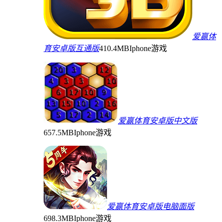
爱赢体
育安卓版互通版
410.4MB
Iphone游戏
爱赢体育安卓版中文版
657.5MB
Iphone游戏
爱赢体育安卓版电脑面版
698.3MB
Iphone游戏