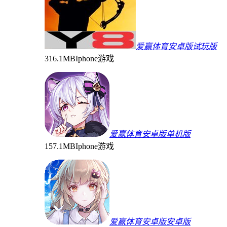
爱赢体育安卓版试玩版
316.1MB
Iphone游戏
爱赢体育安卓版单机版
157.1MB
Iphone游戏
爱赢体育安卓版安卓版