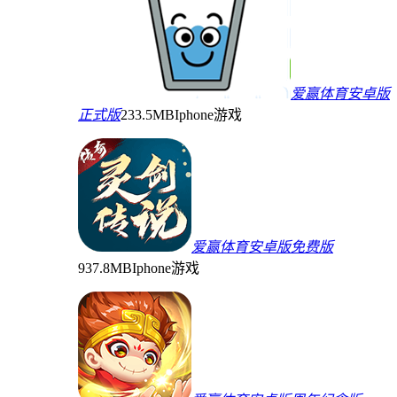
爱赢体育安卓版
正式版
233.5MB
Iphone游戏
爱赢体育安卓版免费版
937.8MB
Iphone游戏