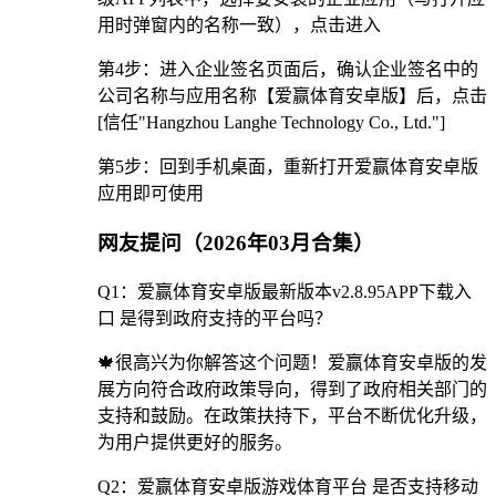
用时弹窗内的名称一致），点击进入
第4步：进入企业签名页面后，确认企业签名中的
公司名称与应用名称【爱赢体育安卓版】后，点击
[信任"Hangzhou Langhe Technology Co., Ltd."]
第5步：回到手机桌面，重新打开爱赢体育安卓版
应用即可使用
网友提问（2026年03月合集）
Q1：爱赢体育安卓版最新版本v2.8.95APP下载入
口 是得到政府支持的平台吗？
🍁很高兴为你解答这个问题！爱赢体育安卓版的发
展方向符合政府政策导向，得到了政府相关部门的
支持和鼓励。在政策扶持下，平台不断优化升级，
为用户提供更好的服务。
Q2：爱赢体育安卓版游戏体育平台 是否支持移动