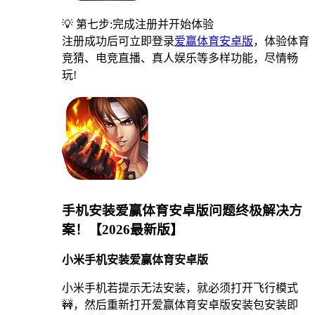
💡 第七步:完成注册并开始体验
注册成功后可立即登录
爱赢体育安卓版
，体验体育
竞猜、电竞直播、真人娱乐等多样功能，尽情畅
玩!
手机安装爱赢体育安卓版问题终极解决方
案！【2026最新版】
小米手机安装爱赢体育安卓版
小米手机若提示无法安装，就必须打开飞行模式
🚧，然后重新打开爱赢体育安卓版安装包安装即