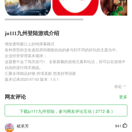
ju111九州登陆游戏介绍
增加透明窗口上的纯弹幕模式
各种类型的交友虚拟房间都能自由的参与到不同的好玩的主题当中。
企业经营管理基本规律；
这题整不会了闯关技巧1、全新新颖的游戏元素和玩法，你可以在游戏中
自由的进行闯关挑战。
汇聚全球精品好物 跨境直邮 把美好带回家
版本记录2020-07-03 版本: 1.0.1
收起
网友评论
更多
下载ju111九州登陆，参与网友评论互动 ( 2772 条 )
褚承芳
841