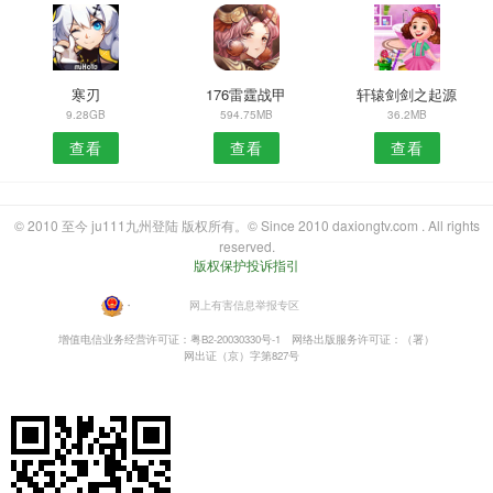
寒刃
176雷霆战甲
轩辕剑剑之起源
9.28GB
594.75MB
36.2MB
查看
查看
查看
© 2010 至今 ju111九州登陆 版权所有。© Since 2010 daxiongtv.com . All rights
reserved.
版权保护投诉指引
・
网上有害信息举报专区
增值电信业务经营许可证：粤B2-20030330号-1
网络出版服务许可证：（署）
网出证（京）字第827号