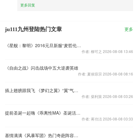
更多回复
ju111九州登陆热门文章
更多
《星舰：黎明》2016元旦新服“麦哲伦星”
作者: 柳可之 2026-08-08 13:46
《自由之战》闪击战场中五大逆袭英雄
作者: 夏侯琼宗 2026-08-08 08:16
插上翅膀跟我飞 《梦幻之翼》“翼”气风发
作者: 柴利策 2026-08-08 03:26
提前圣诞一起嗨《乖离性MA》圣诞活动来袭
作者: 蒋功洁 2026-08-08 03:33
基情满满《风暴军团》热门奇葩阵容逐个数