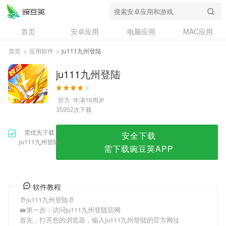
ju111九州登陆
首页
安卓应用
电脑应用
MAC应用
资讯
专题
设计奖
创意应用
首页
>
应用软件
>
ju111九州登陆
问答
ju111九州登陆
官方
年满16周岁
次下载
35952
需优先下载
安全下载
ju111九州登陆
需下载豌豆荚APP
软件教程
🥛ju111九州登陆🥛
🚝第一步：访问ju111九州登陆官网
首先，打开您的浏览器，输入ju111九州登陆的官方网址