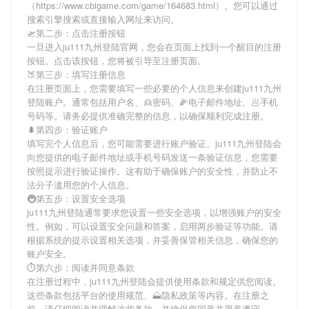
（https://www.cbigame.com/game/164683.html）。您可以通过
搜索引擎搜索或直接输入网址来访问。
🛫第二步：点击注册按钮
一旦进入ju111九州登陆官网，您会在页面上找到一个醒目的注册
按钮。点击该按钮，您将被引导至注册页面。
🍑第三步：填写注册信息
在注册页面上，您需要填写一些必要的个人信息来创建ju111九州
登陆账户。通常包括用户名、👱密码、🌽电子邮件地址、🥟手机
号码等。请务必提供准确完整的信息，以确保顺利完成注册。
🌲第四步：验证账户
填写完个人信息后，您可能需要进行账户验证。ju111九州登陆会
向您提供的电子邮件地址或手机号码发送一条验证信息，您需要
按照提示进行验证操作。这有助于确保账户的安全性，并防止不
法分子滥用您的个人信息。
🚇第五步：设置安全选项
ju111九州登陆通常要求您设置一些安全选项，以增强账户的安全
性。例如，可以设置安全问题和答案，启用两步验证等功能。请
根据系统的提示设置相关选项，并妥善保管相关信息，确保您的
账户安全。
⏱第六步：阅读并同意条款
在注册过程中，ju111九州登陆会提供使用条款和规定供您阅读。
这些条款包括平台的使用规范、🗻隐私政策等内容。在注册之
前，请仔细阅读并理解这些条款，并确保您同意并愿意遵守。