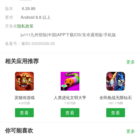
版本
6.29.89
要求
Android 8.8 以上
开发者
隐私政策
ju111九州登陆(中国)APP下载IOS/安卓通用版/手机版
备案号：豫B2-20030028-29
相关应用推荐
更多
灵猫传游戏
人类进化文明大亨
全民枪战无限钻石
4.97GB
7.67GB
197.17MB
查看
查看
查看
你可能喜欢
更多