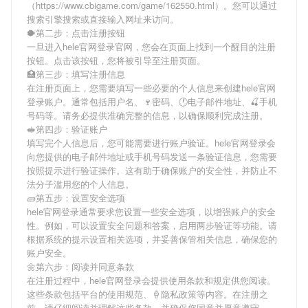
（https://www.cbigame.com/game/162550.html）。您可以通过
搜索引擎搜索或直接输入网址来访问。
🐡第二步：点击注册按钮
一旦进入hele官网登录官网，您会在页面上找到一个醒目的注册
按钮。点击该按钮，您将被引导至注册页面。
🏥第三步：填写注册信息
在注册页面上，您需要填写一些必要的个人信息来创建hele官网
登录账户。通常包括用户名、🍷密码、🕐电子邮件地址、🍒手机
号码等。请务必提供准确完整的信息，以确保顺利完成注册。
🥪第四步：验证账户
填写完个人信息后，您可能需要进行账户验证。hele官网登录会
向您提供的电子邮件地址或手机号码发送一条验证信息，您需要
按照提示进行验证操作。这有助于确保账户的安全性，并防止不
法分子滥用您的个人信息。
🧱第五步：设置安全选项
hele官网登录通常要求您设置一些安全选项，以增强账户的安全
性。例如，可以设置安全问题和答案，启用两步验证等功能。请
根据系统的提示设置相关选项，并妥善保管相关信息，确保您的
账户安全。
🌼第六步：阅读并同意条款
在注册过程中，hele官网登录会提供使用条款和规定供您阅读。
这些条款包括平台的使用规范、🍦隐私政策等内容。在注册之
前，请仔细阅读并理解这些条款，并确保您同意并愿意遵守。