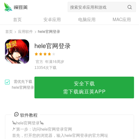
hele官网登录
首页
安卓应用
电脑应用
MAC应用
资讯
专题
设计奖
创意应用
首页
>
应用软件
>
hele官网登录
问答
hele官网登录
官方
年满16周岁
次下载
13354
需优先下载
安全下载
hele官网登录
需下载豌豆荚APP
软件教程
🦕hele官网登录🦕
🎿第一步：访问hele官网登录官网
首先，打开您的浏览器，输入hele官网登录的官方网址