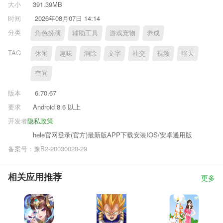
大小
391.39MB
时间
2026年08月07日 14:14
分类
角色扮演
辅助工具
游戏宠物
养成
TAG
休闲
趣味
消除
文字
社交
视频
聊天
空间
版本
6.70.67
要求
Android 8.6 以上
开发者
隐私政策
hele官网登录(官方)最新版APP下载安装IOS/安卓通用版
备案号：豫B2-20030028-29
相关应用推荐
更多