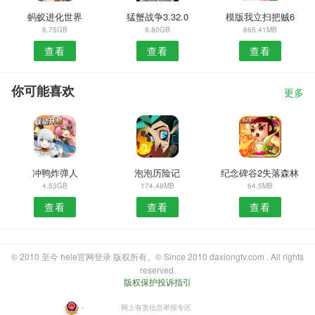
蚂蚁进化世界
猛蟹战争3.32.0
模版我立扫把贼6
8.75GB
8.80GB
865.41MB
查看
查看
查看
你可能喜欢
更多
冲鸭炸弹人
泡泡历险记
纪念碑谷2失落森林
4.53GB
174.48MB
64.5MB
查看
查看
查看
© 2010 至今 hele官网登录 版权所有。© Since 2010 daxiongtv.com . All rights
reserved.
版权保护投诉指引
・
网上有害信息举报专区