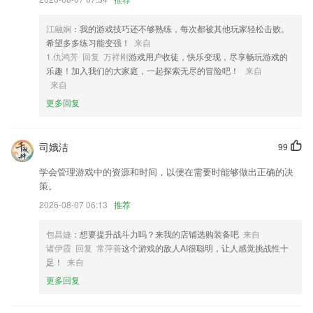
学习！
3,参与网友讨论，热辣点评更精彩；
江融娴
：我的游戏技巧还不够熟练，每次都被其他玩家轻松击败。
4,收录超全，收藏超丰，一直免费
希望多多练习能变强！
来自
1.仇鸿芳 回复 万祥刚
游戏用户收徒，快乐变现，尽享畅玩游戏的
5,拥有非常智能的系统，可以让用户高效、流畅的进行文字输入;
乐趣！加入我们的大家庭，一起探索无尽的冒险吧！
来自
6,简单操作，有效降低手机温度；
来自
更多回复
亚美app下载软件优势
1.让所有用户都可以来进行不同内容的处理和同步，使用起来更加简单。
司娥洁
99
2.丰富多样的益智玩法模式让孩子的各方面属性都能得到提升
学会管理游戏中的资源和时间，以便在需要时能够做出正确的决
3.街舞；爵士舞；现代舞；钢管舞；肚皮舞；民族舞；芭蕾舞；瘦身舞
策。
蹈；鬼步舞；古典舞；街舞：Hiphop、Popping机械舞、Breaking霹雳
舞、Locking锁舞、UrbanDance编舞、甩手舞、雷鬼、House；交际舞：
2026-08-07 06:13
推荐
摩登舞、拉丁舞；
包昌婕
：想要提升战斗力吗？来我的店铺选购装备吧
来自
4.题目的难度是从简单到困难，能够有效的帮助用户从容面对考试。
诸伊霞 回复 常萍善
这个游戏的敌人AI很聪明，让人感觉挑战性十
5.云端保存收藏标记、错题记录、练习历史，便捷高效，更有利于复习知
足！
来自
识盲点，助力提分。
更多回复
6.进入app就可以开始查询作文，流程简单清晰，功能简单易使用
亚美app下载更新了什么?