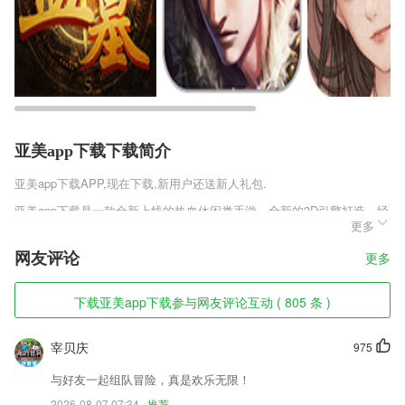
亚美app下载下载简介
亚美app下载
APP,现在下载,新用户还送新人礼包.
亚美app下载是一款全新上线的热血休闲类手游，全新的3D引擎打造，经
更多
典的仙侠元素玩法，自由交易，360度无锁视角战斗，游戏制作精良，自
由交易，玩法多样，力求为玩家呈现一个精彩纷呈的仙侠世界。少日常，
网友评论
更多
重PK,副本全都掉，一分钱不花一样称霸全服!铸剑手游为玩家打造了一个
端游级别的仙侠冒险世界，同时还有各种神兽坐骑、羽翼时装的手机养成
元素，热血跨服战，千人仙盟对决玩法，喜欢的小伙伴一定不要错过!
下载亚美app下载参与网友评论互动 ( 805 条 )
亚美app下载软件特色
宰贝庆
975
1,互动与提问
与好友一起组队冒险，真是欢乐无限！
2,百万答题趣味闯关竞赛学习，提高小学生数学学习主动性，让孩子爱上
2026-08-07 07:34
推荐