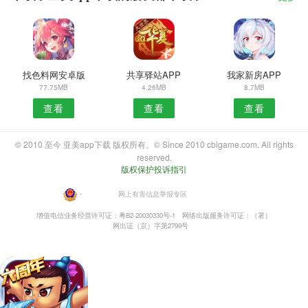
找色料网安卓版
共享驿站APP
我家新房APP
77.75MB
4.26MB
8.7MB
查看
查看
查看
© 2010 至今 亚美app下载 版权所有。© Since 2010 cbigame.com. All rights
reserved.
版权保护投诉指引
・
网上有害信息举报专区
增值电信业务经营许可证：粤B2-20030330号-1
网络出版服务许可证：（署）
网出证（京）字第2799号