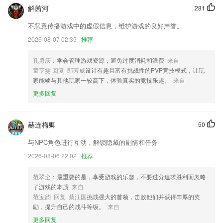
解茜河
281
2．优化消息通知
不恶意传播游戏中的虚假信息，维护游戏的良好声誉。
简化任务流程，关键节点操作更加便捷
2026-08-07 02:35
推荐
更新了用户协议和隐私政策。
孔勇庆
：学会管理游戏资源，避免过度消耗和浪费
来自
解决部分相机出现的自动旋转出错的问题。
童亨雯 回复 郎芳威
设计有趣且富有挑战性的PVP竞技模式，让玩
加快反应速度
家能够与其他玩家一较高下，体验真实的竞技乐趣。
来自
个性化自助找书，多种查找方式，满足你的口味。
更多回复
联系我们
以上就是亚美app下载的介绍，如果您喜欢这款软件，您可以到应用商店
赫连梅卿
50
进行打分评论，说出您的使用经历，以帮助我们更好的对产品进行优化修
改。
与NPC角色进行互动，解锁隐藏的剧情和任务
2026-08-06 22:02
推荐
范翠全
：最重要的是，享受游戏的乐趣，不要过分追求胜利而忽略
了游戏的本质
来自
范宝韵 回复 蔡江国
挑战强大的首领，击败他们并获得丰厚的奖
励，提升自己的战斗等级。
来自
更多回复