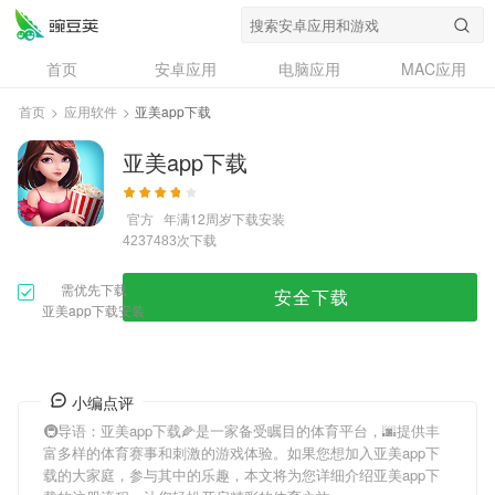
首页
安卓应用
电脑应用
MAC应用
资讯
专题
设计奖
创意应用
首页
>
应用软件
>
亚美app下载
问答
亚美app下载
官方
年满12周岁
下载安装
次下载
4237483
需优先下载
安全下载
亚美app下载安装
小编点评
🚇导语：
亚美app下载
🌽是一家备受瞩目的体育平台，🌆提供丰
富多样的体育赛事和刺激的游戏体验。如果您想加入
亚美app下
载
的大家庭，参与其中的乐趣，本文将为您详细介绍
亚美app下