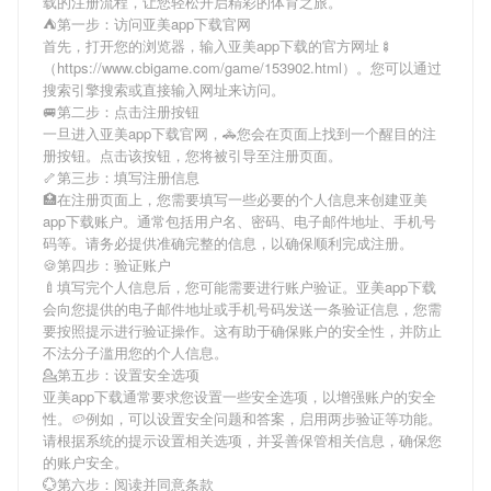
载
的注册流程，让您轻松开启精彩的体育之旅。
⛺️第一步：访问亚美app下载官网
首先，打开您的浏览器，输入
亚美app下载
的官方网址🍢
（https://www.cbigame.com/game/153902.html）。您可以通过
搜索引擎搜索或直接输入网址来访问。
🚐第二步：点击注册按钮
一旦进入
亚美app下载
官网，🚓您会在页面上找到一个醒目的注
册按钮。点击该按钮，您将被引导至注册页面。
🦴第三步：填写注册信息
🏥在注册页面上，您需要填写一些必要的个人信息来创建
亚美
app下载
账户。通常包括用户名、密码、电子邮件地址、手机号
码等。请务必提供准确完整的信息，以确保顺利完成注册。
🍪第四步：验证账户
🍼填写完个人信息后，您可能需要进行账户验证。
亚美app下载
会向您提供的电子邮件地址或手机号码发送一条验证信息，您需
要按照提示进行验证操作。这有助于确保账户的安全性，并防止
不法分子滥用您的个人信息。
💁第五步：设置安全选项
亚美app下载
通常要求您设置一些安全选项，以增强账户的安全
性。🥔例如，可以设置安全问题和答案，启用两步验证等功能。
请根据系统的提示设置相关选项，并妥善保管相关信息，确保您
的账户安全。
💮第六步：阅读并同意条款