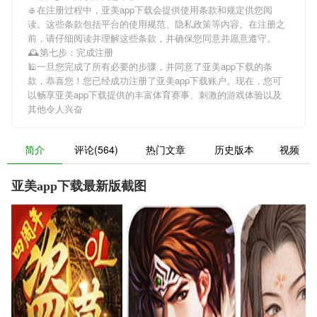
🥌在注册过程中，
亚美app下载
会提供使用条款和规定供您阅
读。这些条款包括平台的使用规范、隐私政策等内容。在注册之
前，请仔细阅读并理解这些条款，并确保您同意并愿意遵守。
🕰第七步：完成注册
🕌一旦您完成了所有必要的步骤，并同意了
亚美app下载
的条
款，恭喜您！您已经成功注册了亚美app下载账户。现在，您可
以畅享
亚美app下载
提供的丰富体育赛事、刺激的游戏体验以及
其他令人兴奋
简介
评论(564)
热门文章
历史版本
视频
亚美app下载最新版截图